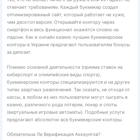
отвечает требованиям. Каждый букмекер создал
оптимизированный сайт, который работает не хуже,
чем десктоп версия. Открывайте контору через
смартфон и весь функционал окажется словно на
ладони. Как и онлайн казино лучшие букмекерские
конторы в Украине предлагают пользователям бонусы
за депозит.
Помимо основной деятельности (приема ставок на
киберспорт и олимпийские виды спорта),
букмекерские конторы специализируются и на других
типах азартных развлечений. Так сказать, не отходя от
кассы, в любом из них пользователи могут сыграть в
казино, различного рода лотереи, покер и слоты
(виртуальные игровые автоматы). Подобные услуги
предлагают абсолютно все букмекерские конторы.
Обязательна Ли Верификация Аккаунтов?