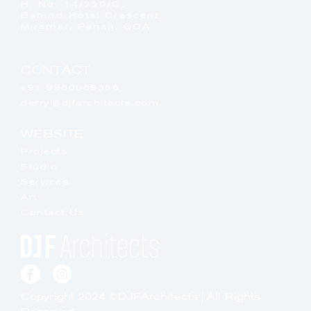
H. No. 14/220/C,
Behind Hotel Crescent,
Miramar, Panaji, GOA
CONTACT
+91 9960069356
darryl@djfarchitects.com
WEBSITE
Projects
Studio
Services
Art
Contact Us
Copyright 2024 ©DJFArchitects | All Rights