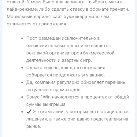
ставкой. У меня было два варианта – выбрать матч в
лайв-режиме, либо сделать ставку в формате прематч.
Мобильный вариант сайт букмекера мало чем
отличается от приложения.
Пост размещен исключительно в
ознакомительных целях и не является
рекламой организаторов букмекерской
деятельности и азартных игр.
Однако неясно, как долго компания
собирается продолжать эту акцию.
Да, компания регулярно обновляет перечень
актуальных промокодов.
Бонус 1Win начисляется в процентах от общей
суммы выигрыша.
Это компании, у которых есть официальная
лицензия, а также они давно представлены на
рынке.