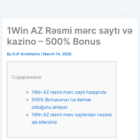
Skip
to
content
1Win AZ Rəsmi mərc saytı və
kazino – 500% Bonus
By
DJF Architects
/
March 14, 2025
Содержимое
1Win AZ rəsmi mərc saytı haqqında
500% Bonusunun nə demək
olduğunu anlayın
1Win AZ rəsmi mərc saytından nəzərə
ala bilərsiniz