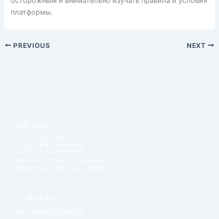
осторожным и внимательно изучать правила и условия
платформы.
PREVIOUS
NEXT
STUDIO
DJF Architects
Casa Fernandes,
H. No. 14/220/C,
Behind Hotel Crescent,
Miramar, Panaji, GOA
CONTACT
+91 9960069356