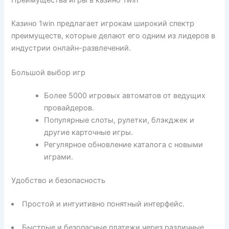
Преимущества игры в казино 1win
Казино 1win предлагает игрокам широкий спектр
преимуществ, которые делают его одним из лидеров в
индустрии онлайн-развлечений.
Большой выбор игр
Более 5000 игровых автоматов от ведущих
провайдеров.
Популярные слоты, рулетки, блэкджек и
другие карточные игры.
Регулярное обновление каталога с новыми
играми.
Удобство и безопасность
Простой и интуитивно понятный интерфейс.
Быстрые и безопасные платежи через различные