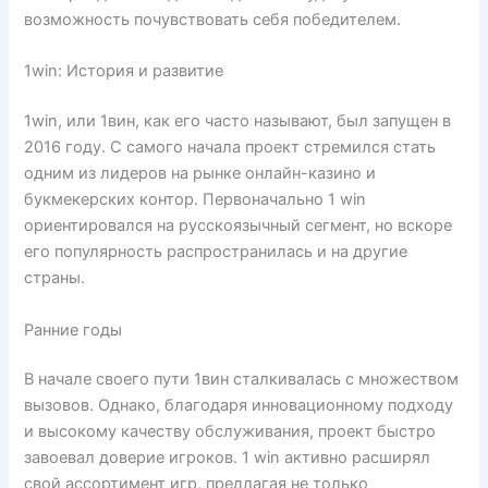
возможность почувствовать себя победителем.
1win: История и развитие
1win, или 1вин, как его часто называют, был запущен в
2016 году. С самого начала проект стремился стать
одним из лидеров на рынке онлайн-казино и
букмекерских контор. Первоначально 1 win
ориентировался на русскоязычный сегмент, но вскоре
его популярность распространилась и на другие
страны.
Ранние годы
В начале своего пути 1вин сталкивалась с множеством
вызовов. Однако, благодаря инновационному подходу
и высокому качеству обслуживания, проект быстро
завоевал доверие игроков. 1 win активно расширял
свой ассортимент игр, предлагая не только