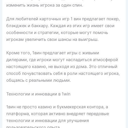
изменить жизнь игрока за один спин.
Для любителей карточных игр 1 вин предлагает покер,
блэкджек и баккару. Каждая из этих игр имеет свои
особенности и стратегии, которые могут помочь
игрокам увеличить свои шансы на выигрыш.
Кроме того, 1вин предлагает игры с живыми
дилерами, где игроки могут насладиться атмосферой
настоящего казино, не выходя из дома. Это отличный
способ почувствовать себя в роли настоящего игрока,
общаясь с реальными людьми.
Технологии и инновации в 1win
1вин не просто казино и букмекерская контора, а
платформа, которая активно внедряет передовые
технологии и инновации для улучшения
пользовательского опыта.