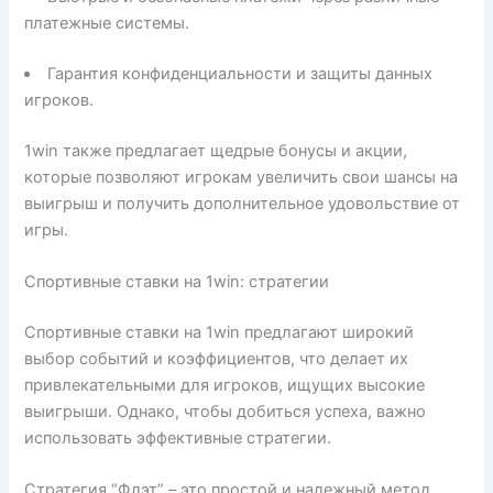
платежные системы.
Гарантия конфиденциальности и защиты данных
игроков.
1win также предлагает щедрые бонусы и акции,
которые позволяют игрокам увеличить свои шансы на
выигрыш и получить дополнительное удовольствие от
игры.
Спортивные ставки на 1win: стратегии
Спортивные ставки на 1win предлагают широкий
выбор событий и коэффициентов, что делает их
привлекательными для игроков, ищущих высокие
выигрыши. Однако, чтобы добиться успеха, важно
использовать эффективные стратегии.
Стратегия “Флэт” – это простой и надежный метод,