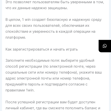
Это позволяет пользователям быть уверенными в том,
что их данные надежно защищены.
В целом, 1 win создает безопасную и надежную среду
для всех своих пользователей, обеспечивая их
спокойствие и уверенность в каждой операции на
платформе.
Как зарегистрироваться и начать играть
Заполните необходимые поля: выберите удобный
способ регистрации (по электронной почте, через
социальные сети или номеру телефона), укажите ваш
адрес электронной почты или номер телефона,
придумайте пароль и подтвердите согласие с
правилами 1win.
После успешной регистрации вам будет доступен
личный кабинет, где вы сможете пополнить баланс и