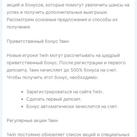
акций и бонусов, которые помогут увеличить шансы на
успех и получить дополнительные выигрыши.
Рассмотрим основные предложения и способы их
получения.
Приветственный бонус 1вин
Новые игроки 1win могут рассчитывать на щедрый
приветственный бонус. После регистрации и первого
депозита, 1вин начисляет до 500% бонуса на счет.
Чтобы получить этот бонус, необходимо:
Зарегистрироваться на сайте 1win.
Сделать первый депозит.
Бонус автоматически зачислится на счет.
Регулярные акции 1вин
1win постоянно обновляет список акций и специальных