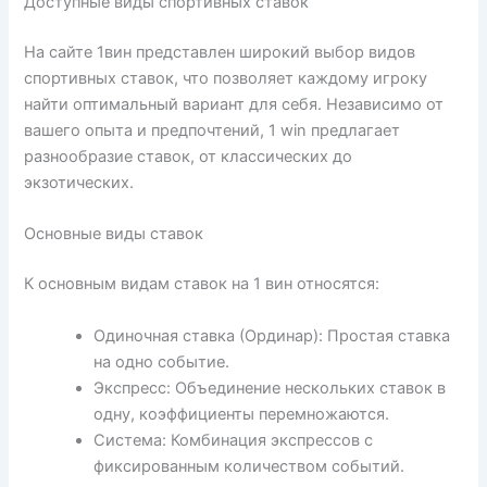
Доступные виды спортивных ставок
На сайте 1вин представлен широкий выбор видов
спортивных ставок, что позволяет каждому игроку
найти оптимальный вариант для себя. Независимо от
вашего опыта и предпочтений, 1 win предлагает
разнообразие ставок, от классических до
экзотических.
Основные виды ставок
К основным видам ставок на 1 вин относятся:
Одиночная ставка (Ординар): Простая ставка
на одно событие.
Экспресс: Объединение нескольких ставок в
одну, коэффициенты перемножаются.
Система: Комбинация экспрессов с
фиксированным количеством событий.