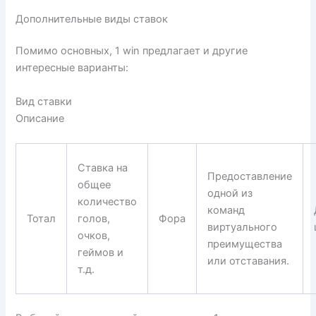
Дополнительные виды ставок
Помимо основных, 1 win предлагает и другие
интересные варианты:
Вид ставки
Описание
Ставка на
Предоставление
общее
одной из
количество
команд
Тотал
голов,
Фора
виртуального
очков,
преимущества
геймов и
или отставания.
т.д.