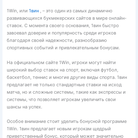
1Win, или
1вин
, – это один из самых динамично
развивающихся букмекерских сайтов в мире онлайн-
ставок. С момента своего основания, 1вин быстро
завоевал доверие и популярность среди игроков
благодаря своей надежности, разнообразию
спортивных событий и привлекательным бонусам.
На официальном сайте 1Win, игроки могут найти
широкий выбор ставок на спорт, включая футбол,
баскетбол, теннис и многие другие виды спорта. 1вин
предлагает не только стандартные ставки на исход
матча, но и сложные системы, такие как экспрессы и
системы, что позволяет игрокам увеличить свои
шансы на успех.
Особое внимание стоит уделить бонусной программе
1Win. 1вин предлагает новым игрокам щедрый
приветственный бонус, который может значительно