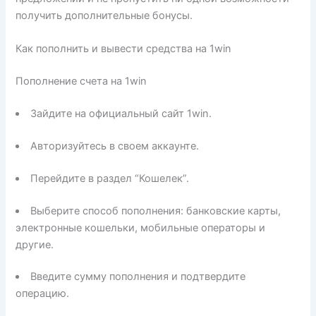
получить дополнительные бонусы.
Как пополнить и вывести средства на 1win
Пополнение счета на 1win
Зайдите на официальный сайт 1win.
Авторизуйтесь в своем аккаунте.
Перейдите в раздел “Кошелек”.
Выберите способ пополнения: банковские карты,
электронные кошельки, мобильные операторы и
другие.
Введите сумму пополнения и подтвердите
операцию.