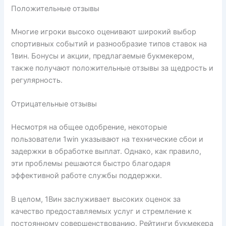
Положительные отзывы
Многие игроки высоко оценивают широкий выбор
спортивных событий и разнообразие типов ставок на
1вин. Бонусы и акции, предлагаемые букмекером,
также получают положительные отзывы за щедрость и
регулярность.
Отрицательные отзывы
Несмотря на общее одобрение, некоторые
пользователи 1win указывают на технические сбои и
задержки в обработке выплат. Однако, как правило,
эти проблемы решаются быстро благодаря
эффективной работе службы поддержки.
В целом, 1Вин заслуживает высоких оценок за
качество предоставляемых услуг и стремление к
постоянному совершенствованию. Рейтинги букмекера