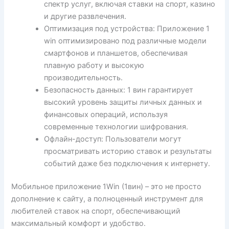
спектр услуг, включая ставки на спорт, казино
и другие развлечения.
Оптимизация под устройства: Приложение 1
win оптимизировано под различные модели
смартфонов и планшетов, обеспечивая
плавную работу и высокую
производительность.
Безопасность данных: 1 вин гарантирует
высокий уровень защиты личных данных и
финансовых операций, используя
современные технологии шифрования.
Офлайн-доступ: Пользователи могут
просматривать историю ставок и результаты
событий даже без подключения к интернету.
Мобильное приложение 1Win (1вин) – это не просто
дополнение к сайту, а полноценный инструмент для
любителей ставок на спорт, обеспечивающий
максимальный комфорт и удобство.