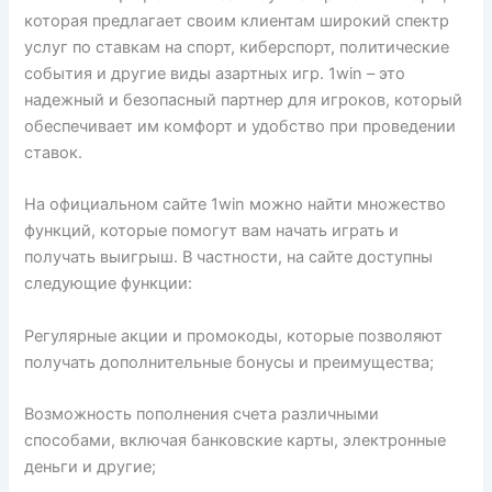
которая предлагает своим клиентам широкий спектр
услуг по ставкам на спорт, киберспорт, политические
события и другие виды азартных игр. 1win – это
надежный и безопасный партнер для игроков, который
обеспечивает им комфорт и удобство при проведении
ставок.
На официальном сайте 1win можно найти множество
функций, которые помогут вам начать играть и
получать выигрыш. В частности, на сайте доступны
следующие функции:
Регулярные акции и промокоды, которые позволяют
получать дополнительные бонусы и преимущества;
Возможность пополнения счета различными
способами, включая банковские карты, электронные
деньги и другие;