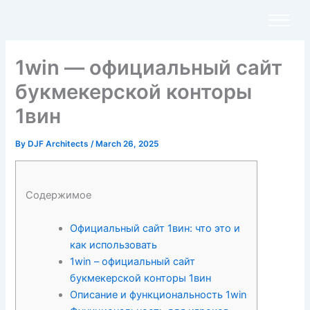
Skip
to
content
1win — официальный сайт
букмекерской конторы
1вин
By
DJF Architects
/
March 26, 2025
Содержимое
Официальный сайт 1вин: что это и
как использовать
1win – официальный сайт
букмекерской конторы 1вин
Описание и функциональность 1win