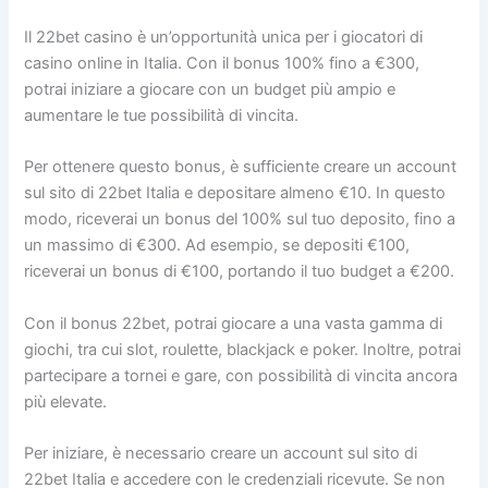
Il 22bet casino è un’opportunità unica per i giocatori di
casino online in Italia. Con il bonus 100% fino a €300,
potrai iniziare a giocare con un budget più ampio e
aumentare le tue possibilità di vincita.
Per ottenere questo bonus, è sufficiente creare un account
sul sito di 22bet Italia e depositare almeno €10. In questo
modo, riceverai un bonus del 100% sul tuo deposito, fino a
un massimo di €300. Ad esempio, se depositi €100,
riceverai un bonus di €100, portando il tuo budget a €200.
Con il bonus 22bet, potrai giocare a una vasta gamma di
giochi, tra cui slot, roulette, blackjack e poker. Inoltre, potrai
partecipare a tornei e gare, con possibilità di vincita ancora
più elevate.
Per iniziare, è necessario creare un account sul sito di
22bet Italia e accedere con le credenziali ricevute. Se non