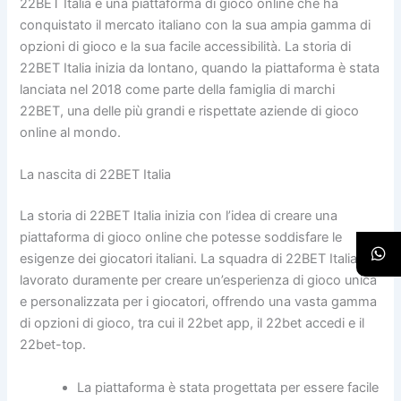
22BET Italia è una piattaforma di gioco online che ha
conquistato il mercato italiano con la sua ampia gamma di
opzioni di gioco e la sua facile accessibilità. La storia di
22BET Italia inizia da lontano, quando la piattaforma è stata
lanciata nel 2018 come parte della famiglia di marchi
22BET, una delle più grandi e rispettate aziende di gioco
online al mondo.
La nascita di 22BET Italia
La storia di 22BET Italia inizia con l’idea di creare una
piattaforma di gioco online che potesse soddisfare le
esigenze dei giocatori italiani. La squadra di 22BET Italia ha
lavorato duramente per creare un’esperienza di gioco unica
e personalizzata per i giocatori, offrendo una vasta gamma
di opzioni di gioco, tra cui il 22bet app, il 22bet accedi e il
22bet-top.
La piattaforma è stata progettata per essere facile