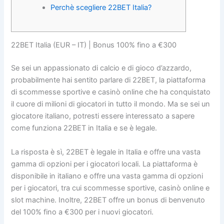
Perchè scegliere 22BET Italia?
22BET Italia (EUR – IT) | Bonus 100% fino a €300
Se sei un appassionato di calcio e di gioco d’azzardo,
probabilmente hai sentito parlare di 22BET, la piattaforma
di scommesse sportive e casinò online che ha conquistato
il cuore di milioni di giocatori in tutto il mondo. Ma se sei un
giocatore italiano, potresti essere interessato a sapere
come funziona 22BET in Italia e se è legale.
La risposta è sì, 22BET è legale in Italia e offre una vasta
gamma di opzioni per i giocatori locali. La piattaforma è
disponibile in italiano e offre una vasta gamma di opzioni
per i giocatori, tra cui scommesse sportive, casinò online e
slot machine. Inoltre, 22BET offre un bonus di benvenuto
del 100% fino a €300 per i nuovi giocatori.