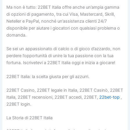
Ma non è tutto: 22BET Italia offre anche un’ampia gamma
di opzioni di pagamento, tra cui Visa, Mastercard, Skrill,
Neteller e PayPal, nonché un’assistenza clienti 24/7
disponibile per aiutare i giocatori con qualsiasi problema o
domanda.
Se sei un appassionato di calcio o di gioco d’azzardo, non
perdere l’opportunità di unire la tua passione con la tua
fortuna. Iscrivetevi a 22BET Italia oggi e inizia a giocare!
22BET Italia: la scelta giusta per gli azzurri.
22BET Casino, 22BET legale in Italia, 22BET Casinò, 22BET
Italia, 22BET recensioni, 22BET accedi, 22BET,
22bet-top
,
22BET login.
La Storia di 22BET Italia