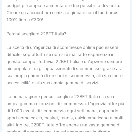
budget più ampio e aumentare le tue possibilità di vincita.
Creare un account ora e inizia a giocare con il tuo bonus
100% fino a €300!
Perchè scegliere 22BET Italia?
La scelta di un’agenzia di scommesse online può essere
difficile, soprattutto se non si è mai fatto esperienza in
questo campo. Tuttavia, 22BET Italia è un’opzione sempre
più popolare tra gli appassionati di scommesse, grazie alla
sua ampia gamma di opzioni di scommessa, alla sua facile
accessibilità e alla sua ampia gamma di servizi.
La prima ragione per cui scegliere 22BET Italia è la sua
ampia gamma di opzioni di scommessa. L’agenzia offre più
di 1.000 eventi di scommessa ogni settimana, coprendo
sport come calcio, basket, tennis, calcio americano e molti
altri. Inoltre, 22BET Italia offre anche una vasta gamma di
opzioni di scommessa, tra cui scommesse in diretta,