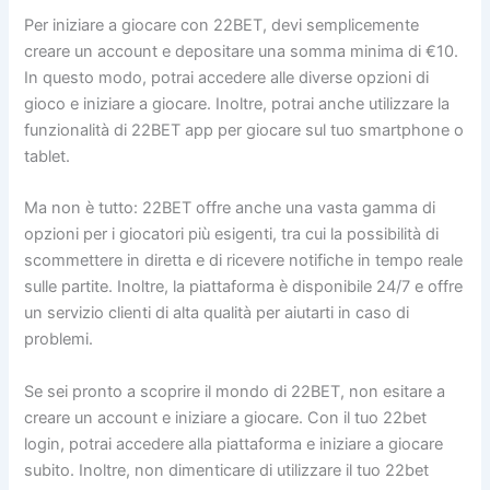
Per iniziare a giocare con 22BET, devi semplicemente
creare un account e depositare una somma minima di €10.
In questo modo, potrai accedere alle diverse opzioni di
gioco e iniziare a giocare. Inoltre, potrai anche utilizzare la
funzionalità di 22BET app per giocare sul tuo smartphone o
tablet.
Ma non è tutto: 22BET offre anche una vasta gamma di
opzioni per i giocatori più esigenti, tra cui la possibilità di
scommettere in diretta e di ricevere notifiche in tempo reale
sulle partite. Inoltre, la piattaforma è disponibile 24/7 e offre
un servizio clienti di alta qualità per aiutarti in caso di
problemi.
Se sei pronto a scoprire il mondo di 22BET, non esitare a
creare un account e iniziare a giocare. Con il tuo 22bet
login, potrai accedere alla piattaforma e iniziare a giocare
subito. Inoltre, non dimenticare di utilizzare il tuo 22bet