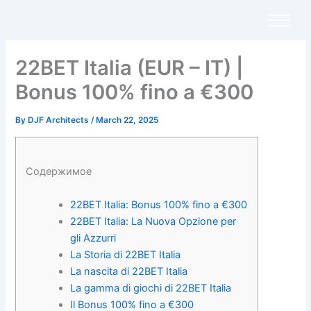
Skip
to
content
22BET Italia (EUR – IT) |
Bonus 100% fino a €300
By
DJF Architects
/
March 22, 2025
Содержимое
22BET Italia: Bonus 100% fino a €300
22BET Italia: La Nuova Opzione per
gli Azzurri
La Storia di 22BET Italia
La nascita di 22BET Italia
La gamma di giochi di 22BET Italia
Il Bonus 100% fino a €300