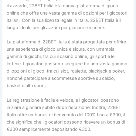
d’azzardo, 22BET Italia è la nuova piattaforma di gioco
online che offre una vasta gamma di opzioni per i giocatori
italiani. Con la sua licenza legale in Italia, 22BET Italia è il
luogo ideale per gli azzurri per giocare e vincere.
La piattaforma di 22BET Italia è stata progettata per offrire
una esperienza di gioco unica e sicura, con un’ampia
gamma di giochi, tra cui il casinò online, gli sport e le
lotterie. I giocatori possono scegliere tra una vasta gamma
di opzioni di gioco, tra cui slot, roulette, blackjack e poker,
nonché partecipare a scommesse sportive su calcio,
basket e altri sport.
La registrazione è facile e veloce, e i giocatori possono
iniziare a giocare subito dopo l’iscrizione. Inoltre, 22BET
Italia offre un bonus di benvenuto del 100% fino a €300, il
che significa che i giocatori possono ricevere un bonus di
€300 semplicemente depositando €300.