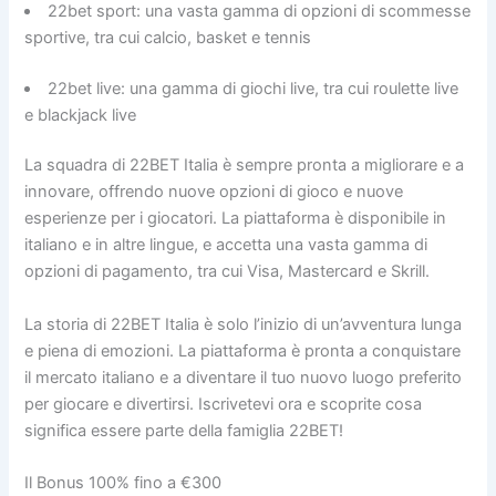
22bet sport: una vasta gamma di opzioni di scommesse
sportive, tra cui calcio, basket e tennis
22bet live: una gamma di giochi live, tra cui roulette live
e blackjack live
La squadra di 22BET Italia è sempre pronta a migliorare e a
innovare, offrendo nuove opzioni di gioco e nuove
esperienze per i giocatori. La piattaforma è disponibile in
italiano e in altre lingue, e accetta una vasta gamma di
opzioni di pagamento, tra cui Visa, Mastercard e Skrill.
La storia di 22BET Italia è solo l’inizio di un’avventura lunga
e piena di emozioni. La piattaforma è pronta a conquistare
il mercato italiano e a diventare il tuo nuovo luogo preferito
per giocare e divertirsi. Iscrivetevi ora e scoprite cosa
significa essere parte della famiglia 22BET!
Il Bonus 100% fino a €300