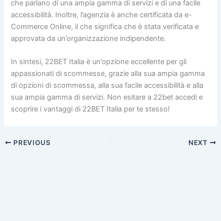
che parlano di una ampia gamma di servizi e di una facile
accessibilità. Inoltre, l’agenzia è anche certificata da e-
Commerce Online, il che significa che è stata verificata e
approvata da un’organizzazione indipendente.
In sintesi, 22BET Italia è un’opzione eccellente per gli
appassionati di scommesse, grazie alla sua ampia gamma
di opzioni di scommessa, alla sua facile accessibilità e alla
sua ampia gamma di servizi. Non esitare a 22bet accedi e
scoprire i vantaggi di 22BET Italia per te stesso!
PREVIOUS
NEXT