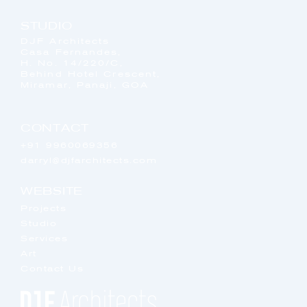
STUDIO
DJF Architects
Casa Fernandes,
H. No. 14/220/C,
Behind Hotel Crescent,
Miramar, Panaji, GOA
CONTACT
+91 9960069356
darryl@djfarchitects.com
WEBSITE
Projects
Studio
Services
Art
Contact Us