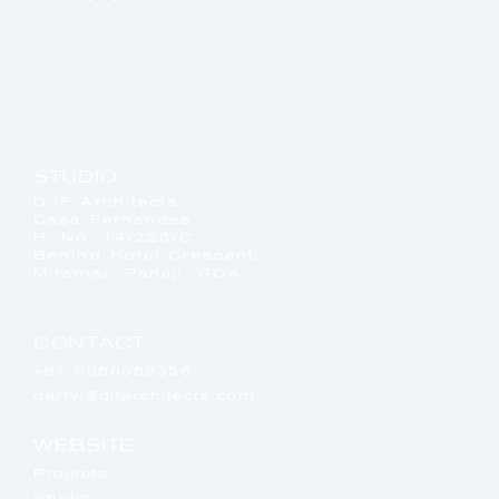
STUDIO
DJF Architects
Casa Fernandes,
H. No. 14/220/C,
Behind Hotel Crescent,
Miramar, Panaji, GOA
CONTACT
+91 9960069356
darryl@djfarchitects.com
WEBSITE
Projects
Studio