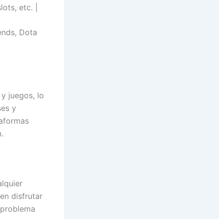
ots, etc. |
ends, Dota
y juegos, lo
ses y
taformas
.
lquier
en disfrutar
 problema