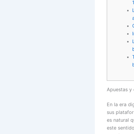
Apuestas y 
En la era di
sus platafo
es natural 
este sentid