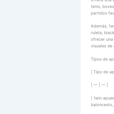
tenis, boxe
partidos fav
Además, 1wi
ruleta, blac
ofrecer una
visuales de 
Tipos de ap
| Tipo de a
| — | — |
| 1win apue
baloncesto, 