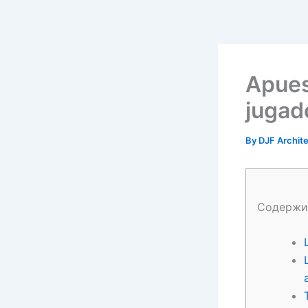
Skip
to
content
Apues
jugad
By
DJF Archit
Содержи