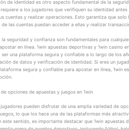
ción de identidad es otro aspecto fundamental de la segurid
requiere a los jugadores que verifiquen su identidad antes
us cuentas y realizar operaciones. Esto garantiza que solo 
 de las cuentas puedan acceder a ellas y realizar transacci
 la seguridad y confianza son fundamentales para cualquie
apostar en línea. 1win apuestas deportivas y 1win casino en
ser una plataforma segura y confiable a lo largo de los añ
ación de datos y verificación de identidad. Si eres un juga
lataforma segura y confiable para apostar en línea, 1win e
pción.
 de opciones de apuestas y juegos en 1win
s jugadores pueden disfrutar de una amplia variedad de op
juegos, lo que los hace una de las plataformas más atractiv
 este sentido, es importante destacar que 1win apuestas d
amplia gama de eventos deportivos, incluyendo fútbol, bal