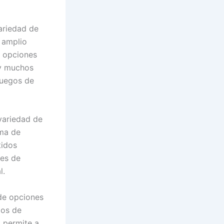
ariedad de
n amplio
e opciones
 y muchos
juegos de
 variedad de
ama de
tidos
nes de
l.
 de opciones
gos de
o permite a