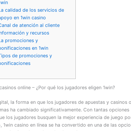
1win
La calidad de los servicios de
apoyo en 1win casino
Canal de atención al cliente
Información y recursos
La promociones y
bonificaciones en 1win
Tipos de promociones y
bonificaciones
casinos online – ¿Por qué los jugadores eligen 1win?
gital, la forma en que los jugadores de apuestas y casinos o
rmas ha cambiado significativamente. Con tantas opciones 
que los jugadores busquen la mejor experiencia de juego pos
o, 1win casino en línea se ha convertido en una de las opci