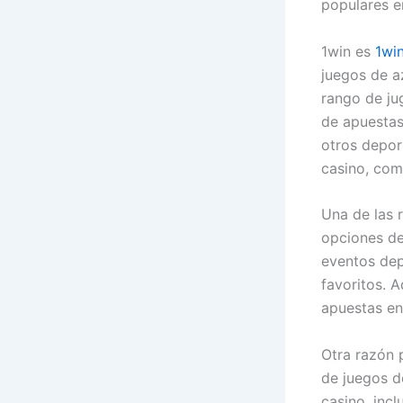
populares e
1win es
1wi
juegos de a
rango de ju
de apuestas
otros depor
casino, com
Una de las 
opciones de
eventos dep
favoritos. 
apuestas en
Otra razón 
de juegos d
casino, inc