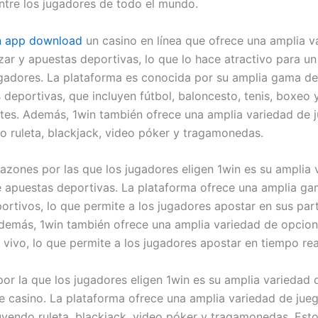
ntre los jugadores de todo el mundo.
n app download
un casino en línea que ofrece una amplia v
zar y apuestas deportivas, lo que lo hace atractivo para u
gadores. La plataforma es conocida por su amplia gama d
 deportivas, que incluyen fútbol, baloncesto, tenis, boxeo
tes. Además, 1win también ofrece una amplia variedad de 
o ruleta, blackjack, video póker y tragamonedas.
razones por las que los jugadores eligen 1win es su amplia
 apuestas deportivas. La plataforma ofrece una amplia g
ortivos, lo que permite a los jugadores apostar en sus par
Además, 1win también ofrece una amplia variedad de opcio
 vivo, lo que permite a los jugadores apostar en tiempo rea
por la que los jugadores eligen 1win es su amplia variedad
e casino. La plataforma ofrece una amplia variedad de jue
luyendo ruleta, blackjack, video póker y tragamonedas. Est