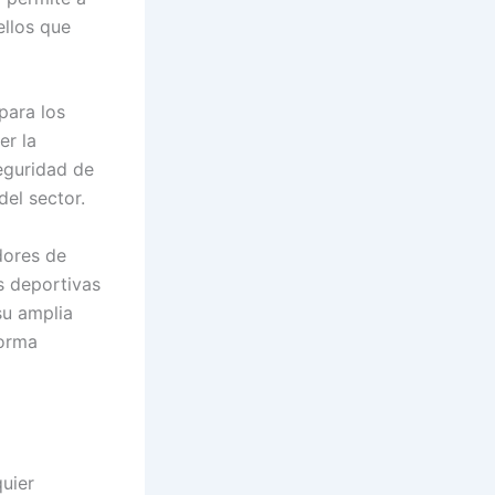
ellos que
para los
er la
seguridad de
el sector.
dores de
s deportivas
su amplia
forma
uier