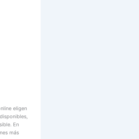
nline eligen
disponibles,
ible. En
ones más