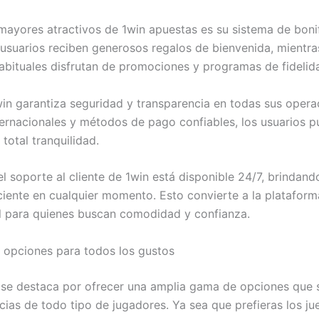
mayores atractivos de 1win apuestas es su sistema de boni
usuarios reciben generosos regalos de bienvenida, mientra
abituales disfrutan de promociones y programas de fidelid
in garantiza seguridad y transparencia en todas sus opera
nternacionales y métodos de pago confiables, los usuarios 
total tranquilidad.
el soporte al cliente de 1win está disponible 24/7, brindand
iciente en cualquier momento. Esto convierte a la platafor
l para quienes buscan comodidad y confianza.
 opciones para todos los gustos
 se destaca por ofrecer una amplia gama de opciones que 
ncias de todo tipo de jugadores. Ya sea que prefieras los j