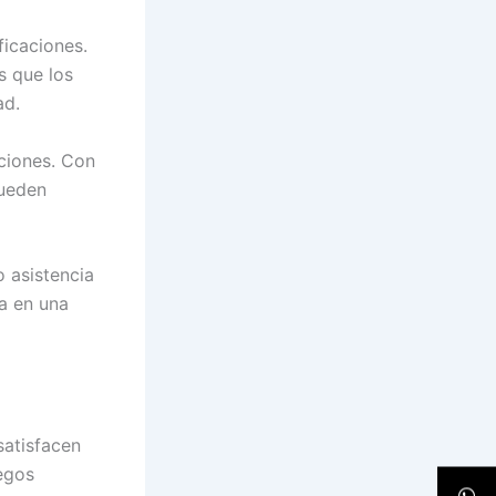
ficaciones.
s que los
ad.
ciones. Con
pueden
o asistencia
ma en una
satisfacen
uegos