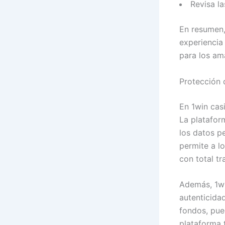
Revisa la
En resumen,
experiencia
para los am
Protección 
En 1win casi
La platafor
los datos p
permite a l
con total tr
Además, 1wi
autenticida
fondos, pue
plataforma 