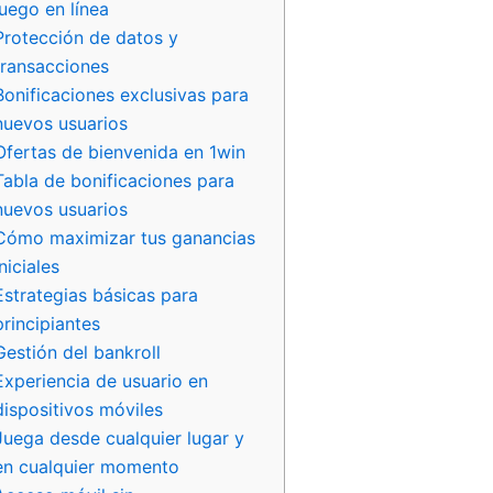
juego en línea
Protección de datos y
transacciones
Bonificaciones exclusivas para
nuevos usuarios
Ofertas de bienvenida en 1win
Tabla de bonificaciones para
nuevos usuarios
Cómo maximizar tus ganancias
iniciales
Estrategias básicas para
principiantes
Gestión del bankroll
Experiencia de usuario en
dispositivos móviles
Juega desde cualquier lugar y
en cualquier momento