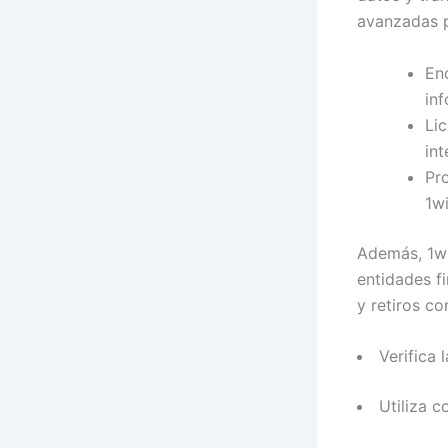
avanzadas p
Enc
inf
Lic
int
Pr
1w
Además, 1wi
entidades f
y retiros co
Verifica 
Utiliza 