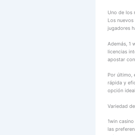
Uno de los 
Los nuevos 
jugadores h
Además, 1 w
licencias i
apostar con 
Por último, 
rápida y ef
opción idea
Variedad de
1win casino
las prefere