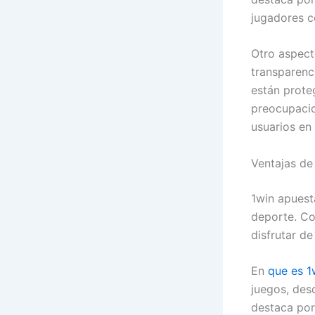
jugadores c
Otro aspect
transparenc
están proteg
preocupacio
usuarios en
Ventajas de
1win apuest
deporte. Co
disfrutar d
En
que es 1
juegos, des
destaca por 