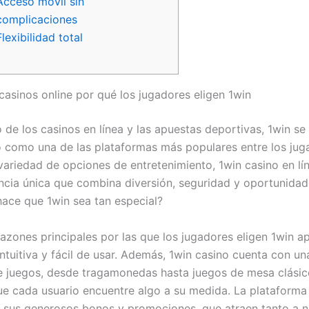
Acceso móvil sin
complicaciones
Flexibilidad total
casinos online por qué los jugadores eligen 1win
 de los casinos en línea y las apuestas deportivas, 1win se
 como una de las plataformas más populares entre los jug
variedad de opciones de entretenimiento, 1win casino en lí
ncia única que combina diversión, seguridad y oportunidad
hace que 1win sea tan especial?
razones principales por las que los jugadores eligen 1win a
intuitiva y fácil de usar. Además, 1win casino cuenta con un
e juegos, desde tragamonedas hasta juegos de mesa clásic
ue cada usuario encuentre algo a su medida. La plataforma
 sus generosos bonos y promociones, que atraen tanto a 