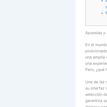
Apuestas y 
En el mundo
posicionado
una amplia 
una experie
Pero, ¿qué 
Una de las 
su interfaz 
selección d
garantiza q
destaca por