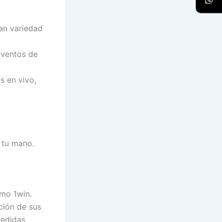
ran variedad
eventos de
s en vivo,
 tu mano.
omo 1win.
ción de sus
medidas