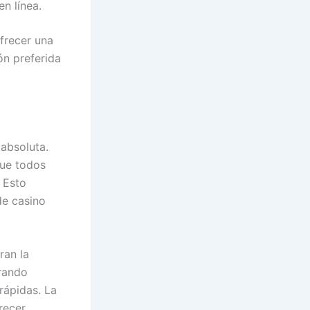
en línea.
frecer una
ón preferida
 absoluta.
que todos
 Esto
de casino
ran la
irando
rápidas. La
recer