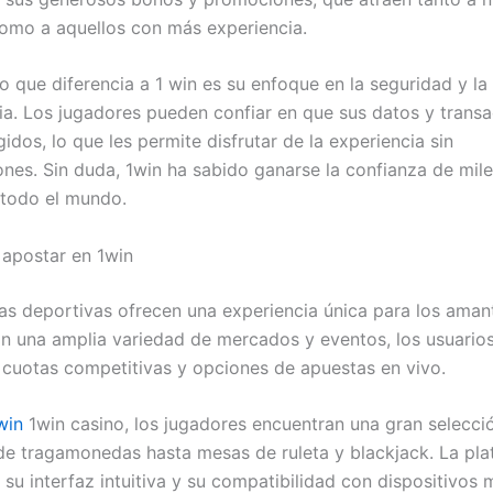
omo a aquellos con más experiencia.
o que diferencia a 1 win es su enfoque en la seguridad y la
ia. Los jugadores pueden confiar en que sus datos y trans
idos, lo que les permite disfrutar de la experiencia sin
nes. Sin duda, 1win ha sabido ganarse la confianza de mil
 todo el mundo.
 apostar en 1win
as deportivas ofrecen una experiencia única para los aman
n una amplia variedad de mercados y eventos, los usuario
e cuotas competitivas y opciones de apuestas en vivo.
win
1win casino, los jugadores encuentran una gran selecci
de tragamonedas hasta mesas de ruleta y blackjack. La pla
su interfaz intuitiva y su compatibilidad con dispositivos 