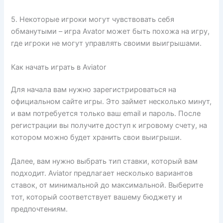
5. Некоторые игроки могут чувствовать себя
обманутыми – игра Avator может быть похожа на игру,
где игроки не могут управлять своими выигрышами.
Как начать играть в Aviator
Для начала вам нужно зарегистрироваться на
официальном сайте игры. Это займет несколько минут,
и вам потребуется только ваш email и пароль. После
регистрации вы получите доступ к игровому счету, на
котором можно будет хранить свои выигрыши.
Далее, вам нужно выбрать тип ставки, который вам
подходит. Aviator предлагает несколько вариантов
ставок, от минимальной до максимальной. Выберите
тот, который соответствует вашему бюджету и
предпочтениям.