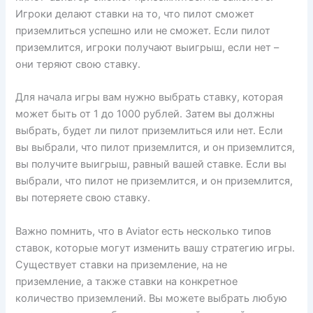
Игроки делают ставки на то, что пилот сможет
приземлиться успешно или не сможет. Если пилот
приземлится, игроки получают выигрыш, если нет –
они теряют свою ставку.
Для начала игры вам нужно выбрать ставку, которая
может быть от 1 до 1000 рублей. Затем вы должны
выбрать, будет ли пилот приземлиться или нет. Если
вы выбрали, что пилот приземлится, и он приземлится,
вы получите выигрыш, равный вашей ставке. Если вы
выбрали, что пилот не приземлится, и он приземлится,
вы потеряете свою ставку.
Важно помнить, что в Aviator есть несколько типов
ставок, которые могут изменить вашу стратегию игры.
Существует ставки на приземление, на не
приземление, а также ставки на конкретное
количество приземлений. Вы можете выбрать любую