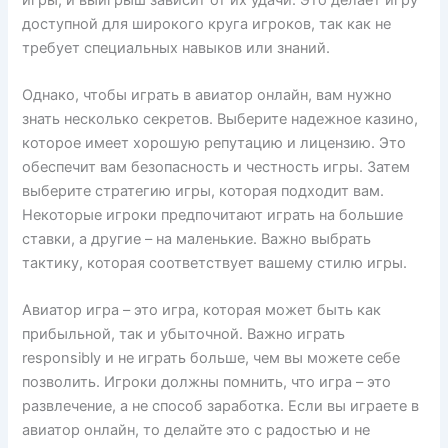
доступной для широкого круга игроков, так как не
требует специальных навыков или знаний.
Однако, чтобы играть в авиатор онлайн, вам нужно
знать несколько секретов. Выберите надежное казино,
которое имеет хорошую репутацию и лицензию. Это
обеспечит вам безопасность и честность игры. Затем
выберите стратегию игры, которая подходит вам.
Некоторые игроки предпочитают играть на большие
ставки, а другие – на маленькие. Важно выбрать
тактику, которая соответствует вашему стилю игры.
Авиатор игра – это игра, которая может быть как
прибыльной, так и убыточной. Важно играть
responsibly и не играть больше, чем вы можете себе
позволить. Игроки должны помнить, что игра – это
развлечение, а не способ заработка. Если вы играете в
авиатор онлайн, то делайте это с радостью и не