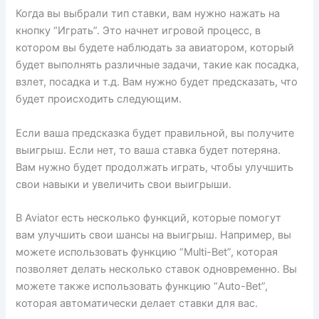
Когда вы выбрали тип ставки, вам нужно нажать на
кнопку “Играть”. Это начнет игровой процесс, в
котором вы будете наблюдать за авиатором, который
будет выполнять различные задачи, такие как посадка,
взлет, посадка и т.д. Вам нужно будет предсказать, что
будет происходить следующим.
Если ваша предсказка будет правильной, вы получите
выигрыш. Если нет, то ваша ставка будет потеряна.
Вам нужно будет продолжать играть, чтобы улучшить
свои навыки и увеличить свои выигрыши.
В Aviator есть несколько функций, которые помогут
вам улучшить свои шансы на выигрыш. Например, вы
можете использовать функцию “Multi-Bet”, которая
позволяет делать несколько ставок одновременно. Вы
можете также использовать функцию “Auto-Bet”,
которая автоматически делает ставки для вас.