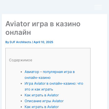
Skip
to
content
Aviator игра в казино
онлайн
By
DJF Architects
/
April 10, 2025
Содержимое
Авиатор – популярная игра в
онлайн-казино
Игра Aviator в онлайн-казино: что
это и как играть
Как играть в Aviator
Описание игры Aviator
Как играть в Aviator