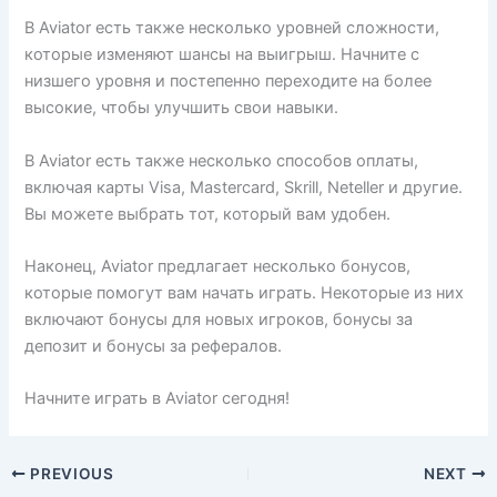
В Aviator есть также несколько уровней сложности,
которые изменяют шансы на выигрыш. Начните с
низшего уровня и постепенно переходите на более
высокие, чтобы улучшить свои навыки.
В Aviator есть также несколько способов оплаты,
включая карты Visa, Mastercard, Skrill, Neteller и другие.
Вы можете выбрать тот, который вам удобен.
Наконец, Aviator предлагает несколько бонусов,
которые помогут вам начать играть. Некоторые из них
включают бонусы для новых игроков, бонусы за
депозит и бонусы за рефералов.
Начните играть в Aviator сегодня!
PREVIOUS
NEXT