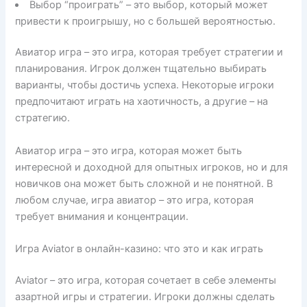
Выбор “проиграть” – это выбор, который может
привести к проигрышу, но с большей вероятностью.
Авиатор игра – это игра, которая требует стратегии и
планирования. Игрок должен тщательно выбирать
варианты, чтобы достичь успеха. Некоторые игроки
предпочитают играть на хаотичность, а другие – на
стратегию.
Авиатор игра – это игра, которая может быть
интересной и доходной для опытных игроков, но и для
новичков она может быть сложной и не понятной. В
любом случае, игра авиатор – это игра, которая
требует внимания и концентрации.
Игра Aviator в онлайн-казино: что это и как играть
Aviator – это игра, которая сочетает в себе элементы
азартной игры и стратегии. Игроки должны сделать