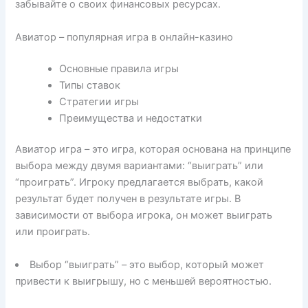
забывайте о своих финансовых ресурсах.
Авиатор – популярная игра в онлайн-казино
Основные правила игры
Типы ставок
Стратегии игры
Преимущества и недостатки
Авиатор игра – это игра, которая основана на принципе
выбора между двумя вариантами: “выиграть” или
“проиграть”. Игроку предлагается выбрать, какой
результат будет получен в результате игры. В
зависимости от выбора игрока, он может выиграть
или проиграть.
Выбор “выиграть” – это выбор, который может
привести к выигрышу, но с меньшей вероятностью.