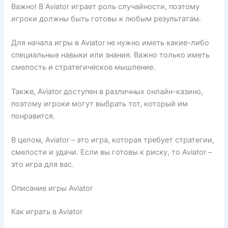
Важно! В Aviator играет роль случайности, поэтому
игроки должны быть готовы к любым результатам.
Для начала игры в Aviator не нужно иметь какие-либо
специальные навыки или знания. Важно только иметь
смелость и стратегическое мышление.
Также, Aviator доступен в различных онлайн-казино,
поэтому игроки могут выбрать тот, который им
понравится.
В целом, Aviator – это игра, которая требует стратегии,
смелости и удачи. Если вы готовы к риску, то Aviator –
это игра для вас.
Описание игры Aviator
Как играть в Aviator