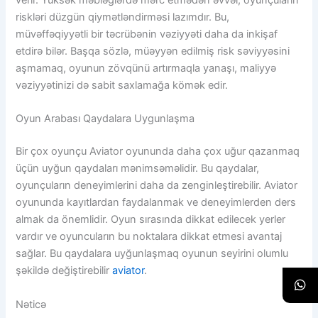
riskləri düzgün qiymətləndirməsi lazımdır. Bu,
müvəffəqiyyətli bir təcrübənin vəziyyəti daha da inkişaf
etdirə bilər. Başqa sözlə, müəyyən edilmiş risk səviyyəsini
aşmamaq, oyunun zövqünü artırmaqla yanaşı, maliyyə
vəziyyətinizi də sabit saxlamağa kömək edir.
Oyun Arabası Qaydalara Uygunlaşma
Bir çox oyunçu Aviator oyununda daha çox uğur qazanmaq
üçün uyğun qaydaları mənimsəməlidir. Bu qaydalar,
oyunçuların deneyimlerini daha da zenginleştirebilir. Aviator
oyununda kayıtlardan faydalanmak ve deneyimlerden ders
almak da önemlidir. Oyun sırasında dikkat edilecek yerler
vardır ve oyuncuların bu noktalara dikkat etmesi avantaj
sağlar. Bu qaydalara uyğunlaşmaq oyunun seyirini olumlu
şəkildə değiştirebilir
aviator
.
Nəticə