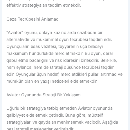
effektiv strategiyaları təqdim etməkdir.
Qəza Təcrübəsini Anlamaq
“Aviator” oyunu, onlayn kazinolarda cazibədar bir
alternativdir və mükəmməl oyun təcrübəsi təqdim edir.
Oyunçuların əsas vəzifəsi, təyyarənin uça biləcəyi
maksimum hündürlükdə mərc etməkdir. Bu oyun, qərar
qəbul etmə bacarığını və risk idarəsini birləşdirir. Beləliklə,
həm əyləncə, həm də strateji düşüncə təcrübəsi təqdim
edir. Oyunçular üçün hədəf, mərc etdikləri pulları artırmaq və
mümkün olan ən yaxşı nəticələri əldə etməkdir.
Aviator Oyununda Strateji Bir Yaklaşım
Uğurlu bir strategiya tətbiq etmədən Aviator oyununda
qalibiyyət əldə etmək çətindir. Buna görə, müxtəlif
strategiyaları və qaydaları mənimsəmək vacibdir. Aşağıda
bəzi strateji məsləhətlər verilmişdir: