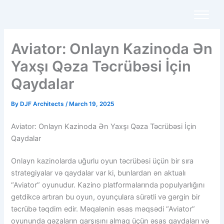
Skip
to
content
Aviator: Onlayn Kazinoda Ən
Yaxşı Qəza Təcrübəsi İçin
Qaydalar
By
DJF Architects
/
March 19, 2025
Aviator: Onlayn Kazinoda Ən Yaxşı Qəza Təcrübəsi İçin
Qaydalar
Onlayn kazinolarda uğurlu oyun təcrübəsi üçün bir sıra
strategiyalar və qaydalar var ki, bunlardan ən aktualı
“Aviator” oyunudur. Kazino platformalarında populyarlığını
getdikcə artıran bu oyun, oyunçulara sürətli və gərgin bir
təcrübə təqdim edir. Məqalənin əsas məqsədi “Aviator”
oyununda qəzaların qarşısını almaq üçün əsas qaydaları və