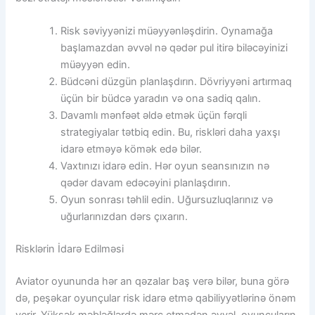
Risk səviyyənizi müəyyənləşdirin. Oynamağa
başlamazdan əvvəl nə qədər pul itirə biləcəyinizi
müəyyən edin.
Büdcəni düzgün planlaşdırın. Dövriyyəni artırmaq
üçün bir büdcə yaradın və ona sadiq qalın.
Davamlı mənfəət əldə etmək üçün fərqli
strategiyalar tətbiq edin. Bu, riskləri daha yaxşı
idarə etməyə kömək edə bilər.
Vaxtınızı idarə edin. Hər oyun seansınızın nə
qədər davam edəcəyini planlaşdırın.
Oyun sonrası təhlil edin. Uğursuzluqlarınız və
uğurlarınızdan dərs çıxarın.
Risklərin İdarə Edilməsi
Aviator oyununda hər an qəzalar baş verə bilər, buna görə
də, peşəkar oyunçular risk idarə etmə qabiliyyətlərinə önəm
verir. Yüksək məbləğlərdə mərc etmədən əvvəl, oyunçuların