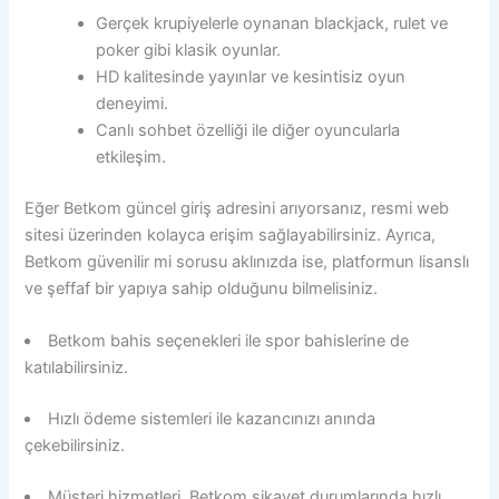
Gerçek krupiyelerle oynanan blackjack, rulet ve
poker gibi klasik oyunlar.
HD kalitesinde yayınlar ve kesintisiz oyun
deneyimi.
Canlı sohbet özelliği ile diğer oyuncularla
etkileşim.
Eğer Betkom güncel giriş adresini arıyorsanız, resmi web
sitesi üzerinden kolayca erişim sağlayabilirsiniz. Ayrıca,
Betkom güvenilir mi sorusu aklınızda ise, platformun lisanslı
ve şeffaf bir yapıya sahip olduğunu bilmelisiniz.
Betkom bahis seçenekleri ile spor bahislerine de
katılabilirsiniz.
Hızlı ödeme sistemleri ile kazancınızı anında
çekebilirsiniz.
Müşteri hizmetleri, Betkom şikayet durumlarında hızlı