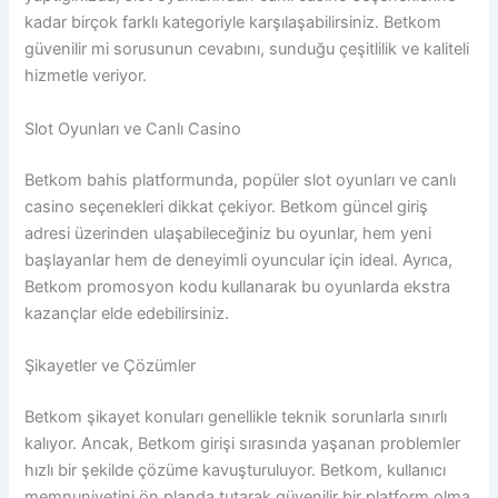
kadar birçok farklı kategoriyle karşılaşabilirsiniz. Betkom
güvenilir mi sorusunun cevabını, sunduğu çeşitlilik ve kaliteli
hizmetle veriyor.
Slot Oyunları ve Canlı Casino
Betkom bahis platformunda, popüler slot oyunları ve canlı
casino seçenekleri dikkat çekiyor. Betkom güncel giriş
adresi üzerinden ulaşabileceğiniz bu oyunlar, hem yeni
başlayanlar hem de deneyimli oyuncular için ideal. Ayrıca,
Betkom promosyon kodu kullanarak bu oyunlarda ekstra
kazançlar elde edebilirsiniz.
Şikayetler ve Çözümler
Betkom şikayet konuları genellikle teknik sorunlarla sınırlı
kalıyor. Ancak, Betkom girişi sırasında yaşanan problemler
hızlı bir şekilde çözüme kavuşturuluyor. Betkom, kullanıcı
memnuniyetini ön planda tutarak güvenilir bir platform olma