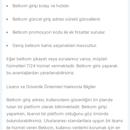
Betkom girişi kolay ve hızlıdır.
Betkom güncel giriş adresi sürekli güncellenir.
Betkom promosyon kodu ile ek fırsatlar sunulur.
Geniş betkom bahis seçenekleri mevcuttur.
Eğer betkom şikayet veya sorularınız varsa, müşteri
hizmetleri 7/24 hizmet vermektedir. Betkom giris yaparak
bu avantajlardan yararlanabilirsiniz.
Lisans ve Güvenlik Önlemleri Hakkında Bilgiler
Betkom giriş adresi, kullanıcıların güvenliğini ön planda
tutan bir platform olarak bilinmektedir. Betkom girişi
yaparken, lisanslı bir platform olduğunu göz önünde
bulundurabilirsiniz. Uluslararası standartlara uygun bir lisans
ile hizmet veren Betkom, kullanıcı verilerini korumak için en