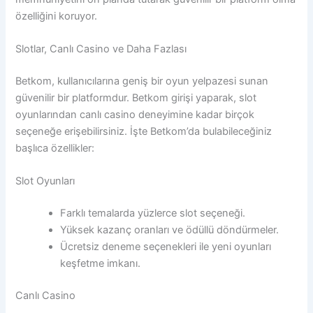
özelliğini koruyor.
Slotlar, Canlı Casino ve Daha Fazlası
Betkom, kullanıcılarına geniş bir oyun yelpazesi sunan
güvenilir bir platformdur. Betkom girişi yaparak, slot
oyunlarından canlı casino deneyimine kadar birçok
seçeneğe erişebilirsiniz. İşte Betkom’da bulabileceğiniz
başlıca özellikler:
Slot Oyunları
Farklı temalarda yüzlerce slot seçeneği.
Yüksek kazanç oranları ve ödüllü döndürmeler.
Ücretsiz deneme seçenekleri ile yeni oyunları
keşfetme imkanı.
Canlı Casino