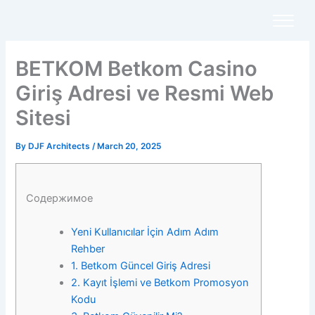
Skip
to
content
BETKOM Betkom Casino
Giriş Adresi ve Resmi Web
Sitesi
By
DJF Architects
/
March 20, 2025
Содержимое
Yeni Kullanıcılar İçin Adım Adım
Rehber
1. Betkom Güncel Giriş Adresi
2. Kayıt İşlemi ve Betkom Promosyon
Kodu