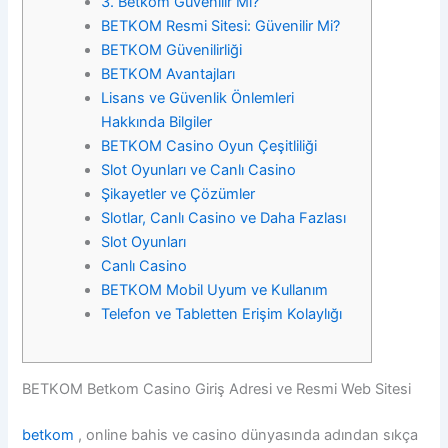
3. Betkom Güvenilir Mi?
BETKOM Resmi Sitesi: Güvenilir Mi?
BETKOM Güvenilirliği
BETKOM Avantajları
Lisans ve Güvenlik Önlemleri
Hakkında Bilgiler
BETKOM Casino Oyun Çeşitliliği
Slot Oyunları ve Canlı Casino
Şikayetler ve Çözümler
Slotlar, Canlı Casino ve Daha Fazlası
Slot Oyunları
Canlı Casino
BETKOM Mobil Uyum ve Kullanım
Telefon ve Tabletten Erişim Kolaylığı
BETKOM Betkom Casino Giriş Adresi ve Resmi Web Sitesi
betkom
, online bahis ve casino dünyasında adından sıkça