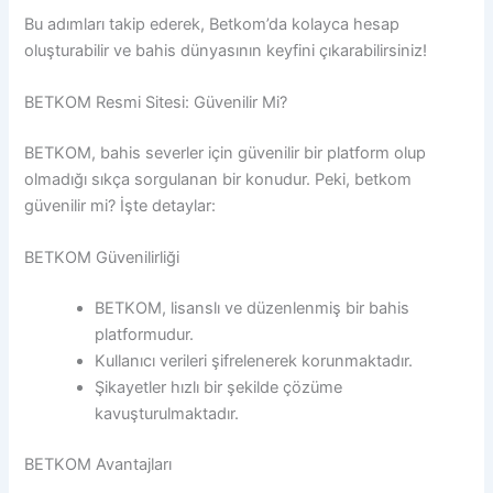
Bu adımları takip ederek, Betkom’da kolayca hesap
oluşturabilir ve bahis dünyasının keyfini çıkarabilirsiniz!
BETKOM Resmi Sitesi: Güvenilir Mi?
BETKOM, bahis severler için güvenilir bir platform olup
olmadığı sıkça sorgulanan bir konudur. Peki, betkom
güvenilir mi? İşte detaylar:
BETKOM Güvenilirliği
BETKOM, lisanslı ve düzenlenmiş bir bahis
platformudur.
Kullanıcı verileri şifrelenerek korunmaktadır.
Şikayetler hızlı bir şekilde çözüme
kavuşturulmaktadır.
BETKOM Avantajları