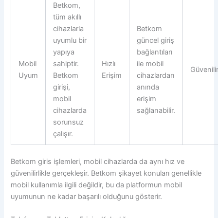
Betkom,
tüm akıllı
cihazlarla
Betkom
uyumlu bir
güncel giriş
yapıya
bağlantıları
Mobil
sahiptir.
Hızlı
ile mobil
Güvenilir
Uyum
Betkom
Erişim
cihazlardan
girişi,
anında
mobil
erişim
cihazlarda
sağlanabilir.
sorunsuz
çalışır.
Betkom giris işlemleri, mobil cihazlarda da aynı hız ve
güvenilirlikle gerçekleşir. Betkom şikayet konuları genellikle
mobil kullanımla ilgili değildir, bu da platformun mobil
uyumunun ne kadar başarılı olduğunu gösterir.