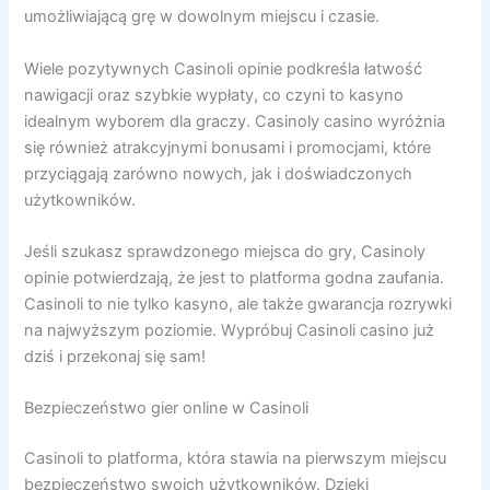
umożliwiającą grę w dowolnym miejscu i czasie.
Wiele pozytywnych Casinoli opinie podkreśla łatwość
nawigacji oraz szybkie wypłaty, co czyni to kasyno
idealnym wyborem dla graczy. Casinoly casino wyróżnia
się również atrakcyjnymi bonusami i promocjami, które
przyciągają zarówno nowych, jak i doświadczonych
użytkowników.
Jeśli szukasz sprawdzonego miejsca do gry, Casinoly
opinie potwierdzają, że jest to platforma godna zaufania.
Casinoli to nie tylko kasyno, ale także gwarancja rozrywki
na najwyższym poziomie. Wypróbuj Casinoli casino już
dziś i przekonaj się sam!
Bezpieczeństwo gier online w Casinoli
Casinoli to platforma, która stawia na pierwszym miejscu
bezpieczeństwo swoich użytkowników. Dzięki