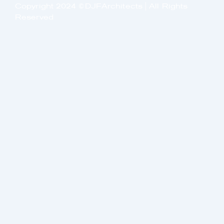
Copyright 2024 ©DJFArchitects | All Rights
Reserved