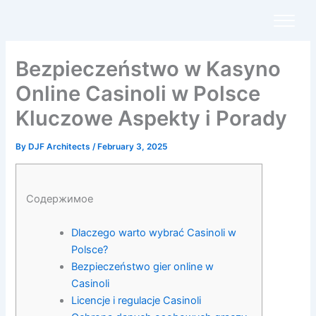
Skip
to
content
Bezpieczeństwo w Kasyno
Online Casinoli w Polsce
Kluczowe Aspekty i Porady
By
DJF Architects
/
February 3, 2025
Содержимое
Dlaczego warto wybrać Casinoli w
Polsce?
Bezpieczeństwo gier online w
Casinoli
Licencje i regulacje Casinoli