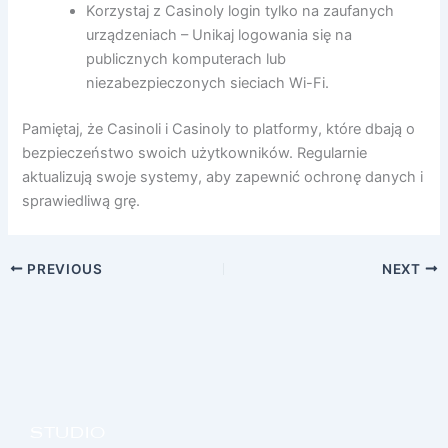
Korzystaj z Casinoly login tylko na zaufanych
urządzeniach – Unikaj logowania się na
publicznych komputerach lub
niezabezpieczonych sieciach Wi-Fi.
Pamiętaj, że Casinoli i Casinoly to platformy, które dbają o
bezpieczeństwo swoich użytkowników. Regularnie
aktualizują swoje systemy, aby zapewnić ochronę danych i
sprawiedliwą grę.
PREVIOUS
NEXT
STUDIO