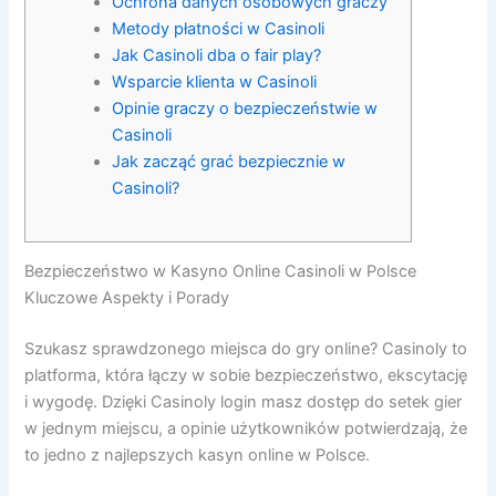
Ochrona danych osobowych graczy
Metody płatności w Casinoli
Jak Casinoli dba o fair play?
Wsparcie klienta w Casinoli
Opinie graczy o bezpieczeństwie w
Casinoli
Jak zacząć grać bezpiecznie w
Casinoli?
Bezpieczeństwo w Kasyno Online Casinoli w Polsce
Kluczowe Aspekty i Porady
Szukasz sprawdzonego miejsca do gry online? Casinoly to
platforma, która łączy w sobie bezpieczeństwo, ekscytację
i wygodę. Dzięki Casinoly login masz dostęp do setek gier
w jednym miejscu, a opinie użytkowników potwierdzają, że
to jedno z najlepszych kasyn online w Polsce.