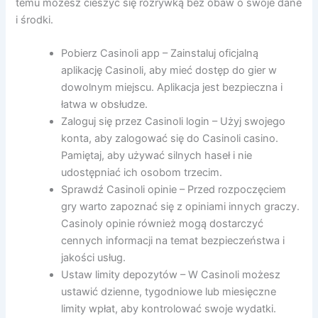
temu możesz cieszyć się rozrywką bez obaw o swoje dane
i środki.
Pobierz Casinoli app – Zainstaluj oficjalną
aplikację Casinoli, aby mieć dostęp do gier w
dowolnym miejscu. Aplikacja jest bezpieczna i
łatwa w obsłudze.
Zaloguj się przez Casinoli login – Użyj swojego
konta, aby zalogować się do Casinoli casino.
Pamiętaj, aby używać silnych haseł i nie
udostępniać ich osobom trzecim.
Sprawdź Casinoli opinie – Przed rozpoczęciem
gry warto zapoznać się z opiniami innych graczy.
Casinoly opinie również mogą dostarczyć
cennych informacji na temat bezpieczeństwa i
jakości usług.
Ustaw limity depozytów – W Casinoli możesz
ustawić dzienne, tygodniowe lub miesięczne
limity wpłat, aby kontrolować swoje wydatki.