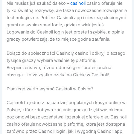
Nie musisz już szukać daleko –
casinoli
casino oferuje nie
tylko świetną rozrywkę, ale także nowoczesne rozwiązania
technologiczne. Pobierz Casinoli app i ciesz się ulubionymi
grami na swoim smartfonie, gdziekolwiek jesteś.
Logowanie do Casinoli login jest proste i szybkie, a opinie
graczy potwierdzają, że to miejsce godne zaufania.
Dołącz do społeczności Casinoly casino i odkryj, dlaczego
tysiące graczy wybiera właśnie tę platformę.
Bezpieczeństwo, różnorodność gier i profesjonalna
obsługa – to wszystko czeka na Ciebie w Casinoli!
Dlaczego warto wybrać Casinoli w Polsce?
Casinoli to jedno z najbardziej popularnych kasyn online w
Polsce, które zdobywa zaufanie graczy dzięki wysokiemu
poziomowi bezpieczeństwa i szerokiej ofercie gier. Casinoli
casino oferuje nowoczesną platformę, która jest dostępna
zarówno przez Casinoli login, jak i wygodną Casinoli app,