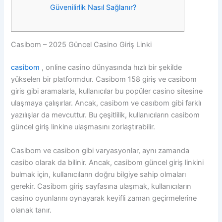
Güvenilirlik Nasıl Sağlanır?
Casibom – 2025 Güncel Casino Giriş Linki
casibom
, online casino dünyasında hızlı bir şekilde
yükselen bir platformdur. Casibom 158 giriş ve casibom
giris gibi aramalarla, kullanıcılar bu popüler casino sitesine
ulaşmaya çalışırlar. Ancak, casibom ve casıbom gibi farklı
yazılışlar da mevcuttur. Bu çeşitlilik, kullanıcıların casibom
güncel giriş linkine ulaşmasını zorlaştırabilir.
Casibom ve casibon gibi varyasyonlar, aynı zamanda
casibo olarak da bilinir. Ancak, casibom güncel giriş linkini
bulmak için, kullanıcıların doğru bilgiye sahip olmaları
gerekir. Casibom giriş sayfasına ulaşmak, kullanıcıların
casino oyunlarını oynayarak keyifli zaman geçirmelerine
olanak tanır.