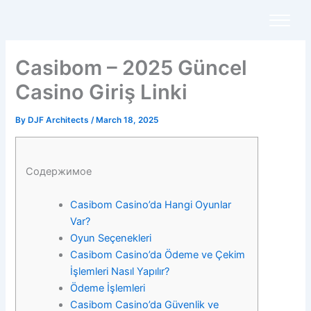
Skip
to
content
Casibom – 2025 Güncel
Casino Giriş Linki
By
DJF Architects
/
March 18, 2025
Содержимое
Casibom Casino’da Hangi Oyunlar
Var?
Oyun Seçenekleri
Casibom Casino’da Ödeme ve Çekim
İşlemleri Nasıl Yapılır?
Ödeme İşlemleri
Casibom Casino’da Güvenlik ve