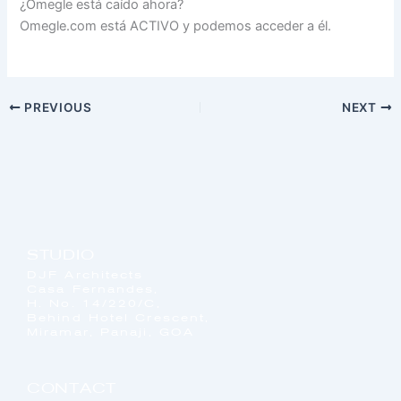
¿Omegle está caído ahora?
Omegle.com está ACTIVO y podemos acceder a él.
PREVIOUS
NEXT
STUDIO
DJF Architects
Casa Fernandes,
H. No. 14/220/C,
Behind Hotel Crescent,
Miramar, Panaji, GOA
CONTACT