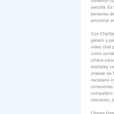
conexión co
sencilla. Es
personas de
encontrar a
Con ChatSpi
género y pa
video chat 
como social
ofrece carac
múltiples v
chatear de 
necesario c
conexiones 
compañero d
ubicación, 
Chatea Fre