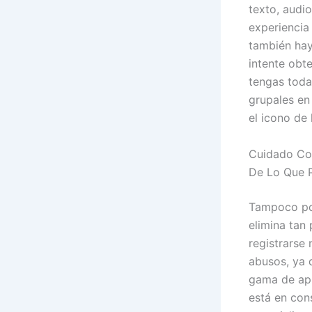
texto, audi
experiencia
también hay
intente obt
tengas toda
grupales en
el icono de
Cuidado Con
De Lo Que 
Tampoco pod
elimina tan 
registrarse 
abusos, ya q
gama de apl
está en con