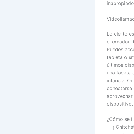
inapropiado
Videollama
Lo cierto e
el creador 
Puedes acce
tableta o s
últimos dis
una faceta 
infancia. O
conectarse 
aprovechar 
dispositivo.
¿Cómo se ll
— ¡ Chitcha