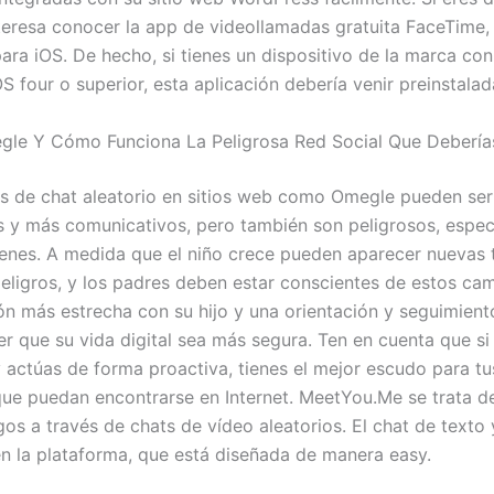
nteresa conocer la app de videollamadas gratuita FaceTime
para iOS. De hecho, si tienes un dispositivo de la marca co
S four o superior, esta aplicación debería venir preinstalad
le Y Cómo Funciona La Peligrosa Red Social Que Deberías
os de chat aleatorio en sitios web como Omegle pueden ser
s y más comunicativos, pero también son peligrosos, espe
venes. A medida que el niño crece pueden aparecer nuevas 
peligros, y los padres deben estar conscientes de estos ca
n más estrecha con su hijo y una orientación y seguimien
r que su vida digital sea más segura. Ten en cuenta que si
 actúas de forma proactiva, tienes el mejor escudo para tus
 que puedan encontrarse en Internet. MeetYou.Me se trata d
os a través de chats de vídeo aleatorios. El chat de texto 
en la plataforma, que está diseñada de manera easy.