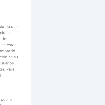
cio de que
nique.
ador,
o en estos
compartió
ción en su
usuarios
ia. Para
l
 que la