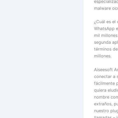
especializa
malware ocu
¿Cuál es el
WhatsApp es
mil millone
segunda apl
términos de
millones.
Aiseesoft A
conectar a 
fácilmente 
quiera elud
nombre comp
extraños, p
nuestro plu
llamadas – 