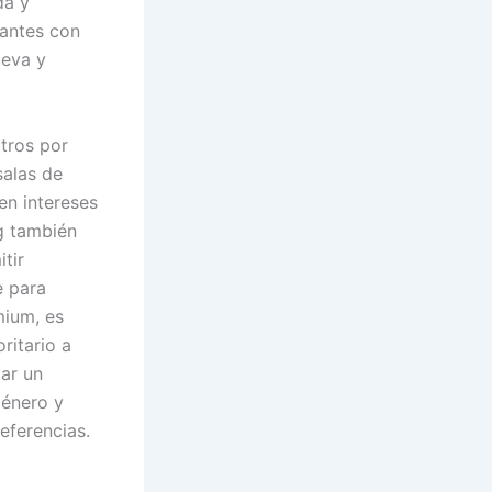
da y
santes con
ueva y
ltros por
salas de
en intereses
og también
tir
e para
mium, es
ritario a
ar un
género y
eferencias.