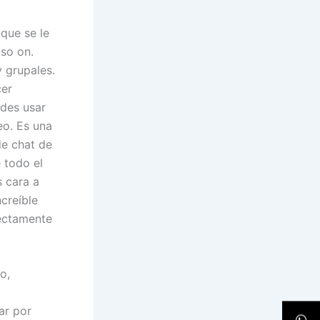
 que se le
 so on.
y grupales.
cer
des usar
eo. Es una
de chat de
 todo el
s cara a
ncreíble
rectamente
o,
ar por