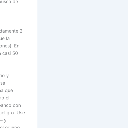
 busca de
adamente 2
ue la
ones). En
 casi 50
rio y
lsa
na que
mo el
 banco con
eligro. Use
 – y
del equipo