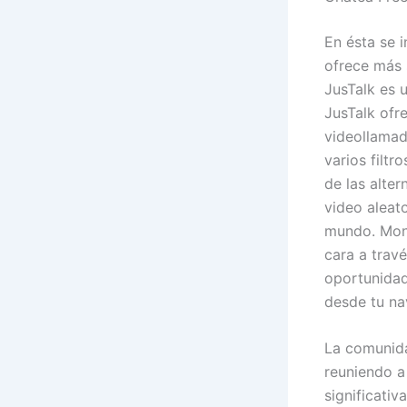
En ésta se i
ofrece más 
JusTalk es 
JusTalk ofr
videollamad
varios filtr
de las alte
video aleat
mundo. Monk
cara a travé
oportunidad
desde tu na
La comunida
reuniendo a
significativ