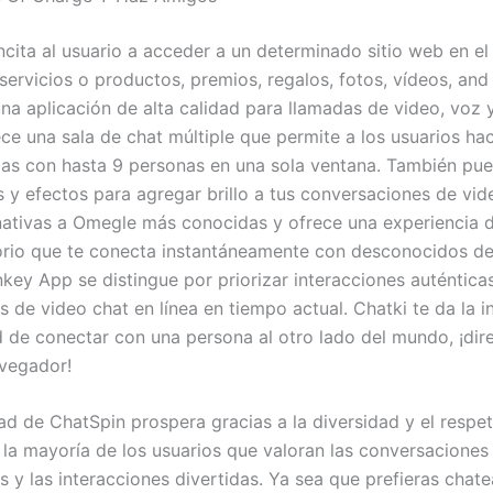
ncita al usuario a acceder a un determinado sitio web en el
servicios o productos, premios, regalos, fotos, vídeos, and
una aplicación de alta calidad para llamadas de video, voz 
ece una sala de chat múltiple que permite a los usuarios ha
as con hasta 9 personas en una sola ventana. También pue
os y efectos para agregar brillo a tus conversaciones de vid
rnativas a Omegle más conocidas y ofrece una experiencia 
orio que te conecta instantáneamente con desconocidos de
ey App se distingue por priorizar interacciones auténtica
s de video chat en línea en tiempo actual. Chatki te da la i
 de conectar con una persona al otro lado del mundo, ¡di
vegador!
d de ChatSpin prospera gracias a la diversidad y el respet
 la mayoría de los usuarios que valoran las conversaciones
as y las interacciones divertidas. Ya sea que prefieras chate