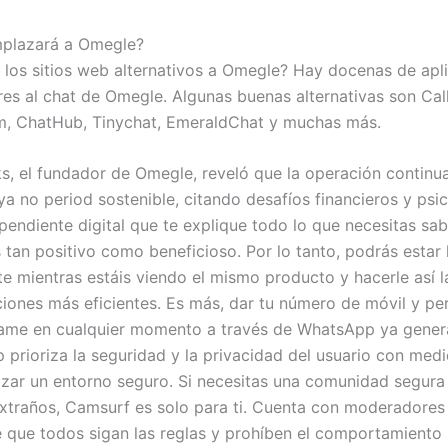
mplazará a Omegle?
 los sitios web alternativos a Omegle? Hay docenas de apl
lares al chat de Omegle. Algunas buenas alternativas son Ca
, ChatHub, Tinychat, EmeraldChat y muchas más.
ks, el fundador de Omegle, reveló que la operación continua
ya no period sostenible, citando desafíos financieros y psi
pendiente digital que te explique todo lo que necesitas sa
 tan positivo como beneficioso. Por lo tanto, podrás estar
te mientras estáis viendo el mismo producto y hacerle así l
ones más eficientes. Es más, dar tu número de móvil y per
llame en cualquier momento a través de WhatsApp ya gener
prioriza la seguridad y la privacidad del usuario con medi
izar un entorno seguro. Si necesitas una comunidad segura
xtraños, Camsurf es solo para ti. Cuenta con moderadores
 que todos sigan las reglas y prohíben el comportamiento