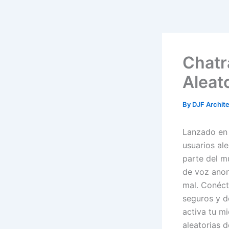
Skip
to
content
Chatr
Aleat
By
DJF Archit
Lanzado en 
usuarios al
parte del m
de voz anon
mal. Conéct
seguros y de
activa tu m
aleatorias 