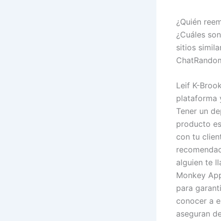
¿Quién ree
¿Cuáles son
sitios simi
ChatRandom
Leif K-Broo
plataforma 
Tener un de
producto es
con tu clien
recomendaci
alguien te 
Monkey App 
para garant
conocer a e
aseguran de