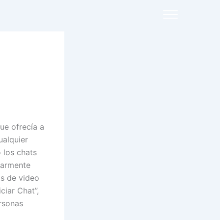
ue ofrecía a
ualquier
 los chats
larmente
ts de video
ciar Chat”,
ersonas