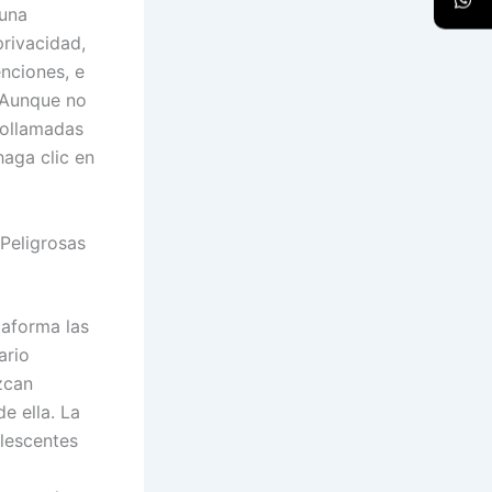
 una
privacidad,
nciones, e
 Aunque no
eollamadas
aga clic en
Peligrosas
taforma las
ario
uzcan
e ella. La
lescentes