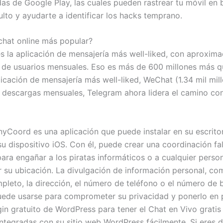
das de Google Play, las cuales pueden rastrear tu móvil en
lto y ayudarte a identificar los hacks temprano.
 chat online más popular?
 la aplicación de mensajería más well-liked, con aproxim
s de usuarios mensuales. Eso es más de 600 millones más q
icación de mensajería más well-liked, WeChat (1.34 mil mill
 descargas mensuales, Telegram ahora lidera el camino con
nyCoord es una aplicación que puede instalar en su escrito
su dispositivo iOS. Con él, puede crear una coordinación fa
para engañar a los piratas informáticos o a cualquier perso
ir su ubicación. La divulgación de información personal, co
leto, la dirección, el número de teléfono o el número de
uede usarse para comprometer su privacidad y ponerlo en p
gin gratuito de WordPress para tener el Chat en Vivo gratis
integradas con su sitio web WordPress fácilmente. Si eres 