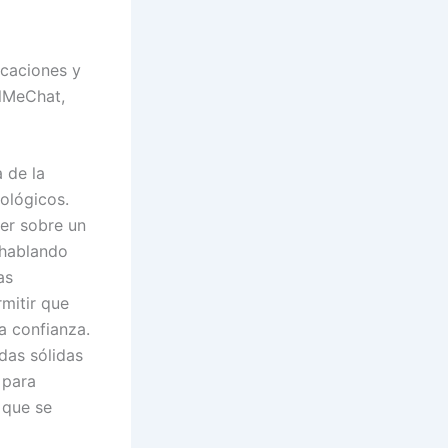
icaciones y
llMeChat,
 de la
cológicos.
ber sobre un
 hablando
as
mitir que
a confianza.
das sólidas
 para
 que se