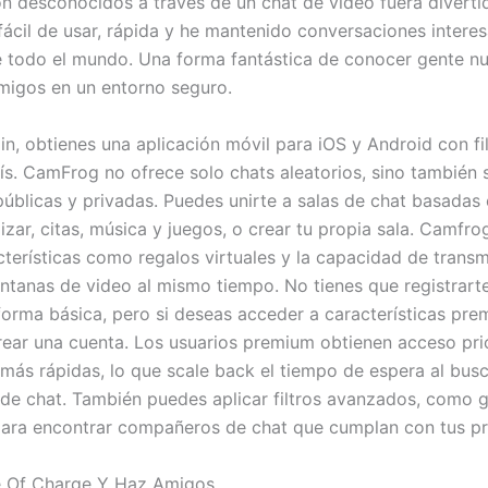
n desconocidos a través de un chat de vídeo fuera diverti
 fácil de usar, rápida y he mantenido conversaciones intere
 todo el mundo. Una forma fantástica de conocer gente n
migos en un entorno seguro.
n, obtienes una aplicación móvil para iOS y Android con fi
ís. CamFrog no ofrece solo chats aleatorios, sino también 
públicas y privadas. Puedes unirte a salas de chat basadas 
izar, citas, música y juegos, o crear tu propia sala. Camfr
terísticas como regalos virtuales y la capacidad de transmi
entanas de video al mismo tiempo. No tienes que registrart
forma básica, pero si deseas acceder a características pre
rear una cuenta. Los usuarios premium obtienen acceso prio
más rápidas, lo que scale back el tiempo de espera al busc
e chat. También puedes aplicar filtros avanzados, como 
para encontrar compañeros de chat que cumplan con tus pr
e Of Charge Y Haz Amigos