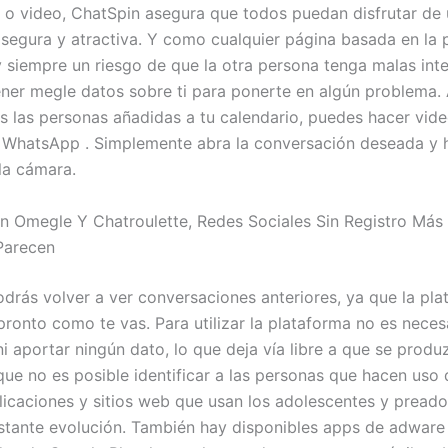
o o video, ChatSpin asegura que todos puedan disfrutar de
 segura y atractiva. Y como cualquier página basada en la 
 siempre un riesgo de que la otra persona tenga malas inte
ener megle datos sobre ti para ponerte en algún problema.
s las personas añadidas a tu calendario, puedes hacer vid
 WhatsApp . Simplemente abra la conversación deseada y h
 la cámara.
 Omegle Y Chatroulette, Redes Sociales Sin Registro Más 
Parecen
rás volver a ver conversaciones anteriores, ya que la pla
pronto como te vas. Para utilizar la plataforma no es neces
ni aportar ningún dato, lo que deja vía libre a que se prod
ue no es posible identificar a las personas que hacen uso d
icaciones y sitios web que usan los adolescentes y preado
stante evolución. También hay disponibles apps de adware