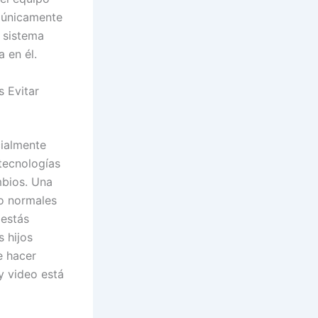
, únicamente
n sistema
a en él.
 Evitar
cialmente
tecnologías
mbios. Una
to normales
 estás
 hijos
e hacer
y video está