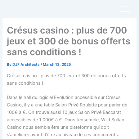
Skip
to
content
Crésus casino : plus de 700
jeux et 300 de bonus offerts
sans conditions !
By
DJF Architects
/
March 13, 2025
Crésus casino : plus de 700 jeux et 300 de bonus offerts
sans conditions !
Dans le hall du logiciel Evolution accessible sur Cresus
Casino, il y a une table Salon Privé Roulette pour parier de
100€ à €. On trouve aussi 10 jeux Salon Privé Baccarat
accessibles de 1 000€ à €. Dans l’ensemble, Wild Sultan
Casino nous semble être une plateforme qui doit
s’améliorer avant d’être au niveau de ces concurrents.