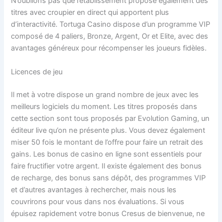
N’oublions pas que l’établissement propose également des
titres avec croupier en direct qui apportent plus
d’interactivité. Tortuga Casino dispose d’un programme VIP
composé de 4 paliers, Bronze, Argent, Or et Elite, avec des
avantages généreux pour récompenser les joueurs fidèles.
Licences de jeu
Il met à votre dispose un grand nombre de jeux avec les
meilleurs logiciels du moment. Les titres proposés dans
cette section sont tous proposés par Evolution Gaming, un
éditeur live qu’on ne présente plus. Vous devez également
miser 50 fois le montant de l’offre pour faire un retrait des
gains. Les bonus de casino en ligne sont essentiels pour
faire fructifier votre argent. Il existe également des bonus
de recharge, des bonus sans dépôt, des programmes VIP
et d’autres avantages à rechercher, mais nous les
couvrirons pour vous dans nos évaluations. Si vous
épuisez rapidement votre bonus Cresus de bienvenue, ne