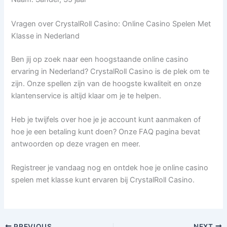
Vragen over CrystalRoll Casino: Online Casino Spelen Met
Klasse in Nederland
Ben jij op zoek naar een hoogstaande online casino
ervaring in Nederland? CrystalRoll Casino is de plek om te
zijn. Onze spellen zijn van de hoogste kwaliteit en onze
klantenservice is altijd klaar om je te helpen.
Heb je twijfels over hoe je je account kunt aanmaken of
hoe je een betaling kunt doen? Onze FAQ pagina bevat
antwoorden op deze vragen en meer.
Registreer je vandaag nog en ontdek hoe je online casino
spelen met klasse kunt ervaren bij CrystalRoll Casino.
PREVIOUS
NEXT