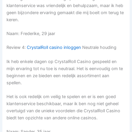
klantenservice was vriendelijk en behulpzaam, maar ik heb
geen bijzondere ervaring gemaakt die mij boeit om terug te
keren.
Naam: Frederike, 29 jaar
Review 4:
CrystalRoll casino inloggen
Neutrale houding
Ik heb enkele dagen op CrystalRoll Casino gespeeld en
mijn ervaring tot nu toe is neutraal. Het is eenvoudig om te
beginnen en ze bieden een redelijk assortiment aan
spellen.
Het is ook redelijk om veilig te spelen en er is een goed
klantenservice beschikbaar, maar ik ben nog niet geheel
overtuigd van de unieke voordelen die CrystalRoll Casino
biedt ten opzichte van andere online casinos.
Naam: Sander, 35 jaar