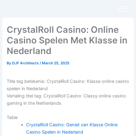
Skip
to
content
CrystalRoll Casino: Online
Casino Spelen Met Klasse in
Nederland
By
DJF Architects
/
March 25, 2025
Title tag betekenis: CrystalRoll Casino: Klasse online casino
spelen in Nederland
Vertaling titel tag: CrystalRoll Casino: Classy online casino
gaming in the Netherlands
Table
CrystalRoll Casino: Geniet van Klasse Online
Casino Spelen in Nederland