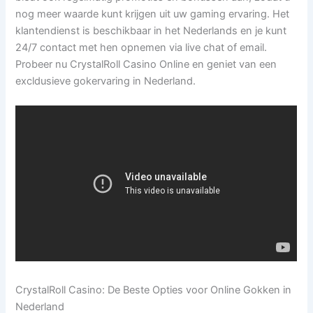
nog meer waarde kunt krijgen uit uw gaming ervaring. Het
klantendienst is beschikbaar in het Nederlands en je kunt
24/7 contact met hen opnemen via live chat of email.
Probeer nu CrystalRoll Casino Online en geniet van een
excldusieve gokervaring in Nederland.
CrystalRoll Casino: De Beste Opties voor Online Gokken in
Nederland