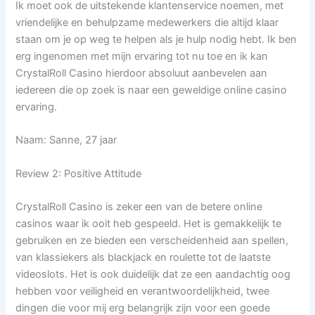
Ik moet ook de uitstekende klantenservice noemen, met
vriendelijke en behulpzame medewerkers die altijd klaar
staan om je op weg te helpen als je hulp nodig hebt. Ik ben
erg ingenomen met mijn ervaring tot nu toe en ik kan
CrystalRoll Casino hierdoor absoluut aanbevelen aan
iedereen die op zoek is naar een geweldige online casino
ervaring.
Naam: Sanne, 27 jaar
Review 2: Positive Attitude
CrystalRoll Casino is zeker een van de betere online
casinos waar ik ooit heb gespeeld. Het is gemakkelijk te
gebruiken en ze bieden een verscheidenheid aan spellen,
van klassiekers als blackjack en roulette tot de laatste
videoslots. Het is ook duidelijk dat ze een aandachtig oog
hebben voor veiligheid en verantwoordelijkheid, twee
dingen die voor mij erg belangrijk zijn voor een goede