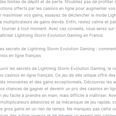
des limites de dépôt et de perte. N’oubliez pas de profiter
otions offerts par les casinos en ligne pour augmenter vo
r maximiser vos gains, essayez de déclencher le mode Ligh
e multiplicateurs de gains élevés. Enfin, restez calme et pati
 tourner à tout moment. Avec ces conseils, vous serez sur
aîtriser Lightning Storm Evolution Gaming en France.
es secrets de Lightning Storm Evolution Gaming : comment
nos en ligne français
vrir les secrets de Lightning Storm Evolution Gaming, la n
s casinos en ligne français. Ce jeu de dés unique offre des
ités innovantes et des gains exceptionnels. Découvrez les 
os chances de gagner et devenir un pro des casinos en lign
 jeu facile à prendre en main, mais difficile à maîtriser. Av
 multiplicateurs aléatoires et sa mécanique de jeu rapide, 
e gros gains en un rien de temps. Ne manquez pas cette o
uer des autres joueurs et de devenir un expert des casinos