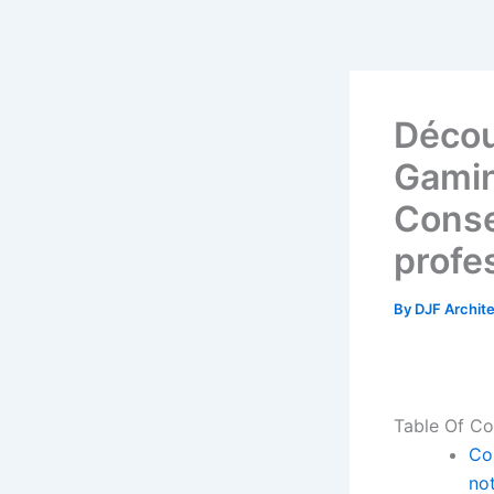
Skip
to
content
Décou
Gamin
Conse
profe
By
DJF Archit
Table Of Co
Co
not