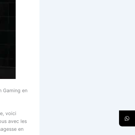
on Gaming en
e, voici
ous avec les
 sagesse en