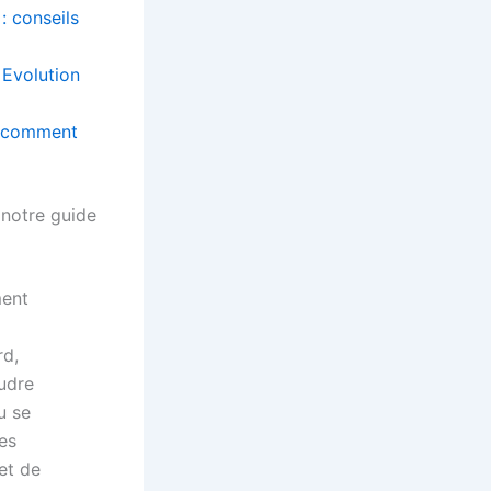
: conseils
 Evolution
: comment
notre guide
ment
rd,
udre
u se
es
 et de