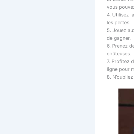
vous pouvez
4. Utilisez 
les pertes.
5. Jouez au
de gagner.
6. Prenez de
coûteuses.
7. Profitez
ligne pour 
8. N’oublie