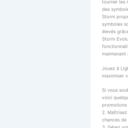
tourner les 
des symboles
Storm propo
symboles sca
élevés grâc
Storm Evolu
fonctionnal
maintenant
Jouez à Lig
maximiser v
Si vous sou
voici quelqu
promotions 
2. Maîtrisez
chances de 
3. Gérez vo