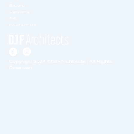
Studio
Services
Art
Contact Us
Copyright 2024 ©DJFArchitects | All Rights
Reserved