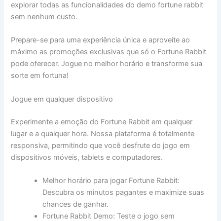
explorar todas as funcionalidades do demo fortune rabbit
sem nenhum custo.
Prepare-se para uma experiência única e aproveite ao
máximo as promoções exclusivas que só o Fortune Rabbit
pode oferecer. Jogue no melhor horário e transforme sua
sorte em fortuna!
Jogue em qualquer dispositivo
Experimente a emoção do Fortune Rabbit em qualquer
lugar e a qualquer hora. Nossa plataforma é totalmente
responsiva, permitindo que você desfrute do jogo em
dispositivos móveis, tablets e computadores.
Melhor horário para jogar Fortune Rabbit:
Descubra os minutos pagantes e maximize suas
chances de ganhar.
Fortune Rabbit Demo: Teste o jogo sem