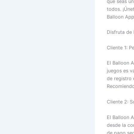
que seas un
todos. ¡Úne
Balloon App
Disfruta de
Cliente 1: P
El Balloon A
juegos es v
de registro 
Recomiendo 
Cliente 2: S
El Balloon 
desde la co
de pago seg