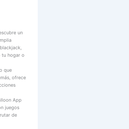
descubre un
amplia
blackjack,
 tu hogar o
lo que
emás, ofrece
acciones
alloon App
on juegos
rutar de