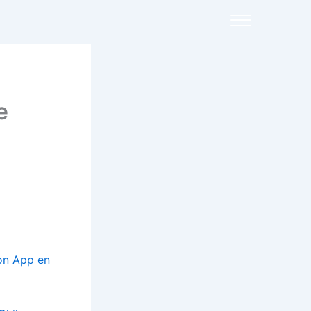
e
oon App en