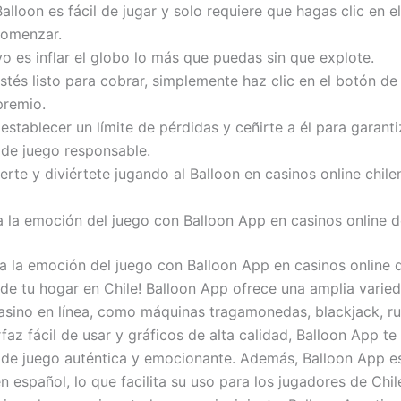
Balloon es fácil de jugar y solo requiere que hagas clic en 
 comenzar.
vo es inflar el globo lo más que puedas sin que explote.
stés listo para cobrar, simplemente haz clic en el botón de
premio.
establecer un límite de pérdidas y ceñirte a él para garant
 de juego responsable.
erte y diviértete jugando al Balloon en casinos online chile
 la emoción del juego con Balloon App en casinos online d
a la emoción del juego con Balloon App en casinos online 
e tu hogar en Chile! Balloon App ofrece una amplia varie
asino en línea, como máquinas tragamonedas, blackjack, ru
faz fácil de usar y gráficos de alta calidad, Balloon App te
 de juego auténtica y emocionante. Además, Balloon App e
n español, lo que facilita su uso para los jugadores de Chil