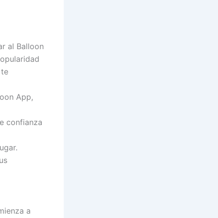
r al Balloon
popularidad
 te
loon App,
de confianza
ugar.
us
omienza a