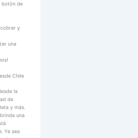
el botón de
 cobrar y
izar una
nos!
esde Chile
desde la
dad de
leta y más.
 brinda una
stá
e. Ya sea