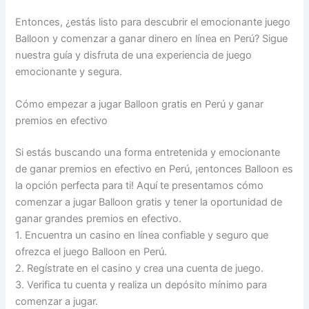
Entonces, ¿estás listo para descubrir el emocionante juego
Balloon y comenzar a ganar dinero en línea en Perú? Sigue
nuestra guía y disfruta de una experiencia de juego
emocionante y segura.
Cómo empezar a jugar Balloon gratis en Perú y ganar
premios en efectivo
Si estás buscando una forma entretenida y emocionante
de ganar premios en efectivo en Perú, ¡entonces Balloon es
la opción perfecta para ti! Aquí te presentamos cómo
comenzar a jugar Balloon gratis y tener la oportunidad de
ganar grandes premios en efectivo.
1. Encuentra un casino en línea confiable y seguro que
ofrezca el juego Balloon en Perú.
2. Regístrate en el casino y crea una cuenta de juego.
3. Verifica tu cuenta y realiza un depósito mínimo para
comenzar a jugar.