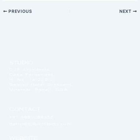
PREVIOUS
NEXT
STUDIO
DJF Architects
Casa Fernandes,
H. No. 14/220/C,
Behind Hotel Crescent,
Miramar, Panaji, GOA
CONTACT
+91 9960069356
darryl@djfarchitects.com
WEBSITE