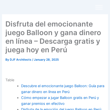
Skip
to
content
Disfruta del emocionante
juego Balloon y gana dinero
en línea – Descarga gratis y
juega hoy en Perú
By
DJF Architects
/
January 28, 2025
Table
Descubre el emocionante juego Balloon: Guía para
ganar dinero en línea en Perú
Cómo empezar a jugar Balloon gratis en Perú y
ganar premios en efectivo
Disfruta de la emoción del juego Balloon en Perú: