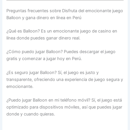
Preguntas frecuentes sobre Disfruta del emocionante juego
Balloon y gana dinero en línea en Perú
¿Qué es Balloon? Es un emocionante juego de casino en
línea donde puedes ganar dinero real.
¿Cómo puedo jugar Balloon? Puedes descargar el juego
gratis y comenzar a jugar hoy en Perú.
¿Es seguro jugar Balloon? Sí, el juego es justo y
transparente, ofreciendo una experiencia de juego segura y
emocionante.
¿Puedo jugar Balloon en mi teléfono móvil? Sí, el juego está
optimizado para dispositivos móviles, así que puedes jugar
donde y cuando quieras.