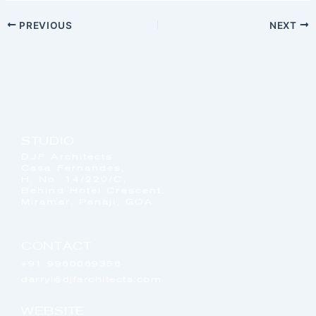
PREVIOUS
NEXT
STUDIO
DJF Architects
Casa Fernandes,
H. No. 14/220/C,
Behind Hotel Crescent,
Miramar, Panaji, GOA
CONTACT
+91 9960069356
darryl@djfarchitects.com
WEBSITE