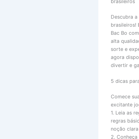
brasileiros
Descubra a 
brasileiros
Bac Bo com
alta qualid
sorte e exp
agora dispo
divertir e 
5 dicas par
Comece sua 
excitante j
1. Leia as 
regras bási
noção clara
2. Conheça 