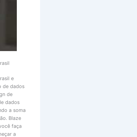
asil
asil e
o de dados
ign de
 de dados
indo a soma
ão. Blaze
você faça
meçar a