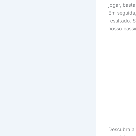
jogar, bast
Em seguida,
resultado. 
nosso cassin
Descubra a 