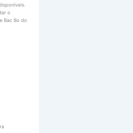
isponíveis.
dar o
ze Bac Bo do
ra