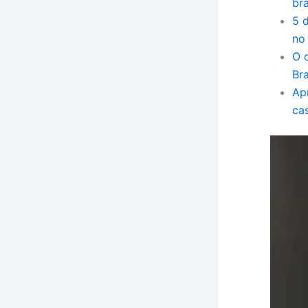
bra
5 
no 
O 
Bra
Ap
cas