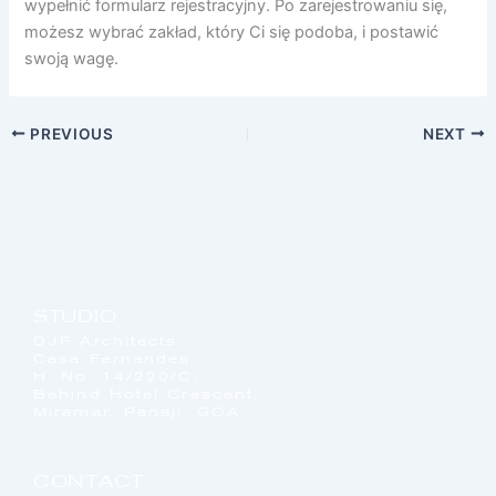
wypełnić formularz rejestracyjny. Po zarejestrowaniu się,
możesz wybrać zakład, który Ci się podoba, i postawić
swoją wagę.
PREVIOUS
NEXT
STUDIO
DJF Architects
Casa Fernandes,
H. No. 14/220/C,
Behind Hotel Crescent,
Miramar, Panaji, GOA
CONTACT