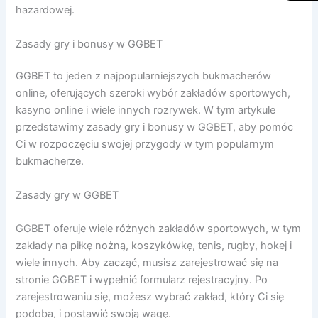
hazardowej.
Zasady gry i bonusy w GGBET
GGBET to jeden z najpopularniejszych bukmacherów
online, oferujących szeroki wybór zakładów sportowych,
kasyno online i wiele innych rozrywek. W tym artykule
przedstawimy zasady gry i bonusy w GGBET, aby pomóc
Ci w rozpoczęciu swojej przygody w tym popularnym
bukmacherze.
Zasady gry w GGBET
GGBET oferuje wiele różnych zakładów sportowych, w tym
zakłady na piłkę nożną, koszykówkę, tenis, rugby, hokej i
wiele innych. Aby zacząć, musisz zarejestrować się na
stronie GGBET i wypełnić formularz rejestracyjny. Po
zarejestrowaniu się, możesz wybrać zakład, który Ci się
podoba, i postawić swoją wagę.