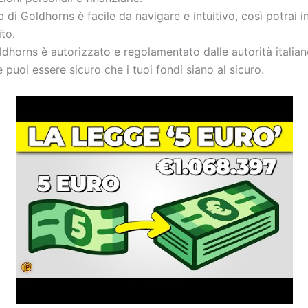
eb di Goldhorns è facile da navigare e intuitivo, così potrai i
to.
oldhorns è autorizzato e regolamentato dalle autorità italiane
e puoi essere sicuro che i tuoi fondi siano al sicuro.