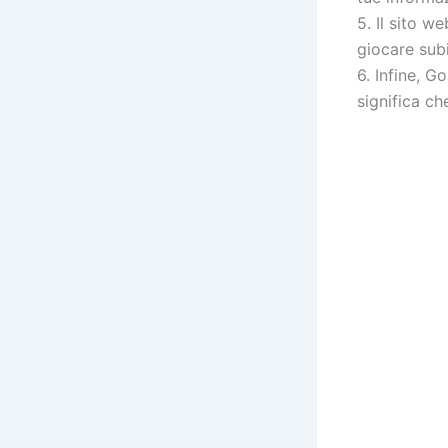
5. Il sito w
giocare subi
6. Infine, G
significa ch