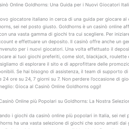
inò Online Goldhorns: Una Guida per i Nuovi Giocatori Itali
ovo giocatore italiano in cerca di una guida per giocare al
orns, sei nel posto giusto. Goldhorns è un casinò online aff
con una vasta gamma di giochi tra cui scegliere. Per iniziar
ccount e effettuare un deposito. Il casinò offre anche un g
venuto per i nuovi giocatori. Una volta effettuato il deposi
iocare ai tuoi giochi preferiti, come slot, blackjack, roulette
nsigliamo di esplorare il sito e di approfittare delle promozi
ponibili. Se hai bisogno di assistenza, il team di supporto d
e 24 ore su 24, 7 giorni su 7. Non perdere l’occasione di gio
meglio: Gioca al Casinò Online Goldhorns oggi!
 Casinò Online più Popolari su Goldhorns: La Nostra Selezio
ando i giochi da casinò online più popolari in Italia, sei nel
dhorns ha una vasta selezione di giochi che sono amati dai g