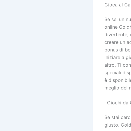
Gioca al Cas
Se sei un nu
online Goldh
divertente, 
creare un a
bonus di ben
iniziare a g
altro. Ti co
speciali dis
è disponibil
meglio del 
I Giochi da
Se stai cerc
giusto. Gol