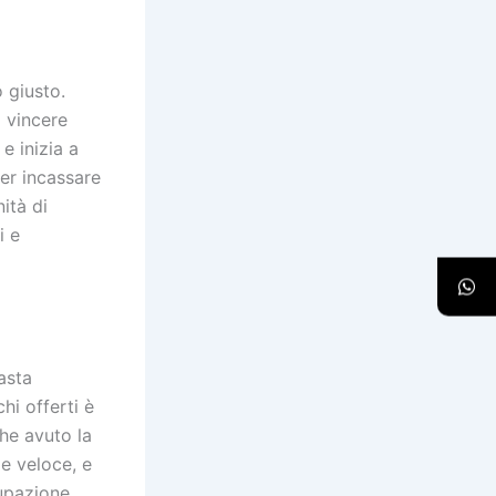
o giusto.
i vincere
e inizia a
ter incassare
ità di
i e
asta
hi offerti è
che avuto la
 e veloce, e
upazione.