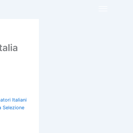
talia
ori Italiani
a Selezione