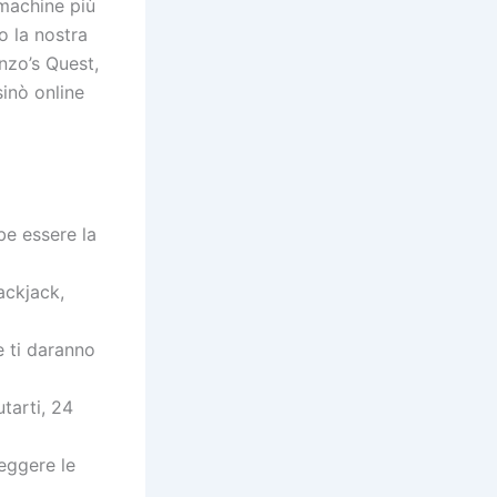
t machine più
o la nostra
nzo’s Quest,
inò online
be essere la
ackjack,
e ti daranno
utarti, 24
teggere le