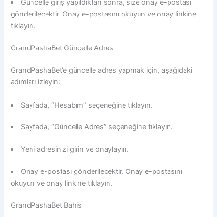
Güncelle giriş yapıldıktan sonra, size onay e-postası
gönderilecektir. Onay e-postasını okuyun ve onay linkine
tıklayın.
GrandPashaBet Güncelle Adres
GrandPashaBet’e güncelle adres yapmak için, aşağıdaki
adımları izleyin:
Sayfada, “Hesabım” seçeneğine tıklayın.
Sayfada, “Güncelle Adres” seçeneğine tıklayın.
Yeni adresinizi girin ve onaylayın.
Onay e-postası gönderilecektir. Onay e-postasını
okuyun ve onay linkine tıklayın.
GrandPashaBet Bahis