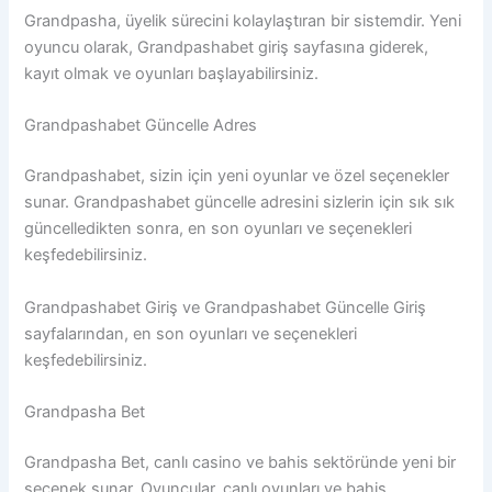
Grandpasha, üyelik sürecini kolaylaştıran bir sistemdir. Yeni
oyuncu olarak, Grandpashabet giriş sayfasına giderek,
kayıt olmak ve oyunları başlayabilirsiniz.
Grandpashabet Güncelle Adres
Grandpashabet, sizin için yeni oyunlar ve özel seçenekler
sunar. Grandpashabet güncelle adresini sizlerin için sık sık
güncelledikten sonra, en son oyunları ve seçenekleri
keşfedebilirsiniz.
Grandpashabet Giriş ve Grandpashabet Güncelle Giriş
sayfalarından, en son oyunları ve seçenekleri
keşfedebilirsiniz.
Grandpasha Bet
Grandpasha Bet, canlı casino ve bahis sektöründe yeni bir
seçenek sunar. Oyuncular, canlı oyunları ve bahis