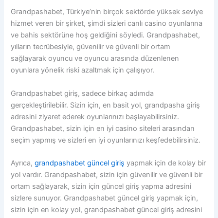
Grandpashabet, Türkiye’nin birçok sektörde yüksek seviye
hizmet veren bir şirket, şimdi sizleri canlı casino oyunlarına
ve bahis sektörüne hoş geldiğini söyledi. Grandpashabet,
yılların tecrübesiyle, güvenilir ve güvenli bir ortam
sağlayarak oyuncu ve oyuncu arasında düzenlenen
oyunlara yönelik riski azaltmak için çalışıyor.
Grandpashabet giriş, sadece birkaç adımda
gerçekleştirilebilir. Sizin için, en basit yol, grandpasha giriş
adresini ziyaret ederek oyunlarınızı başlayabilirsiniz.
Grandpashabet, sizin için en iyi casino siteleri arasından
seçim yapmış ve sizleri en iyi oyunlarınızı keşfedebilirsiniz.
Ayrıca,
grandpashabet güncel giriş
yapmak için de kolay bir
yol vardır. Grandpashabet, sizin için güvenilir ve güvenli bir
ortam sağlayarak, sizin için güncel giriş yapma adresini
sizlere sunuyor. Grandpashabet güncel giriş yapmak için,
sizin için en kolay yol, grandpashabet güncel giriş adresini