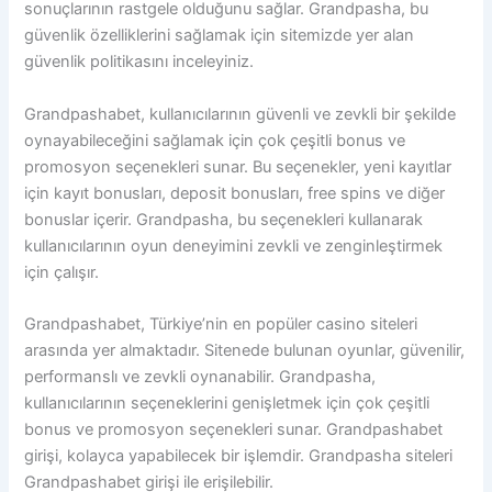
sonuçlarının rastgele olduğunu sağlar. Grandpasha, bu
güvenlik özelliklerini sağlamak için sitemizde yer alan
güvenlik politikasını inceleyiniz.
Grandpashabet, kullanıcılarının güvenli ve zevkli bir şekilde
oynayabileceğini sağlamak için çok çeşitli bonus ve
promosyon seçenekleri sunar. Bu seçenekler, yeni kayıtlar
için kayıt bonusları, deposit bonusları, free spins ve diğer
bonuslar içerir. Grandpasha, bu seçenekleri kullanarak
kullanıcılarının oyun deneyimini zevkli ve zenginleştirmek
için çalışır.
Grandpashabet, Türkiye’nin en popüler casino siteleri
arasında yer almaktadır. Sitenede bulunan oyunlar, güvenilir,
performanslı ve zevkli oynanabilir. Grandpasha,
kullanıcılarının seçeneklerini genişletmek için çok çeşitli
bonus ve promosyon seçenekleri sunar. Grandpashabet
girişi, kolayca yapabilecek bir işlemdir. Grandpasha siteleri
Grandpashabet girişi ile erişilebilir.