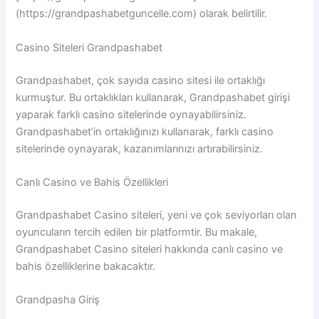
(https://grandpashabetguncelle.com) olarak belirtilir.
Casino Siteleri Grandpashabet
Grandpashabet, çok sayıda casino sitesi ile ortaklığı
kurmuştur. Bu ortaklıkları kullanarak, Grandpashabet girişi
yaparak farklı casino sitelerinde oynayabilirsiniz.
Grandpashabet’in ortaklığınızı kullanarak, farklı casino
sitelerinde oynayarak, kazanımlarınızı artırabilirsiniz.
Canlı Casino ve Bahis Özellikleri
Grandpashabet Casino siteleri, yeni ve çok seviyorları olan
oyuncuların tercih edilen bir platformtir. Bu makale,
Grandpashabet Casino siteleri hakkında canlı casino ve
bahis özelliklerine bakacaktır.
Grandpasha Giriş