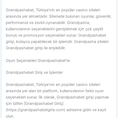
Grandpashabet, Türkiye’nin en popüler casino siteleri
arasında yer almaktadır. Sitenede bulunan oyunlar, güvenilir,
performanslı ve zevkli oynanabilir. Grandpasha,
kullanıcılarının seçeneklerini genişletmek için çok çeşitli
bonus ve promosyon seçenekleri sunar. Grandpashabet
girişi, kolayca yapabilecek bir işlemdir. Grandpasha siteleri
Grandpashabet girişi ile erişilebilir.
Oyun Seçenekleri Grandpashabet’te
Grandpashabet Giriş ve İşlemler
Grandpashabet, Türkiye’nin en popüler casino siteleri
arasında yer alan bir platform, kullanıcılarının farklı oyun
seçenekleri sunar. İlk olarak, Grandpashabet girişi yapmak
için lütfen [Grandpashabet Giriş]
(https://grandpashabetgiris.com) adresine gidin ve kayıt
olun.