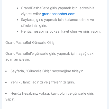
GrandPashaBet’e giriş yapmak için, adresinizi
ziyaret edin:
grandpashabet.com
Sayfada, giriş yapmak için kullanıcı adınızı ve
şifrelerinizi girin.
Henüz hesabınız yoksa, kayıt olun ve giriş yapın.
GrandPashaBet Güncelle Giriş
GrandPashaBet’e güncelle giriş yapmak için, aşağıdaki
adımları izleyin:
Sayfada, “Güncelle Giriş” seçeneğine tıklayın.
Yeni kullanıcı adınızı ve şifrelerinizi girin.
Henüz hesabınız yoksa, kayıt olun ve güncelle giriş
yapın.