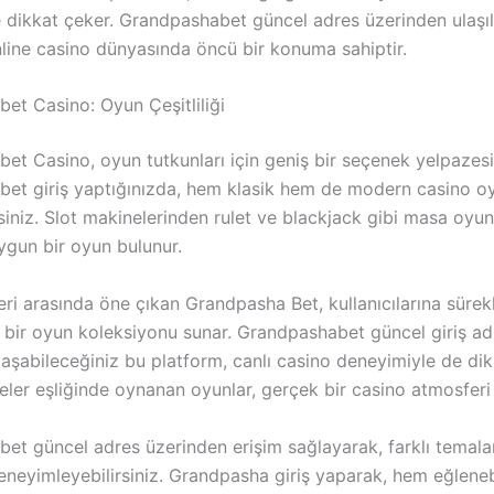
le dikkat çeker. Grandpashabet güncel adres üzerinden ulaşı
nline casino dünyasında öncü bir konuma sahiptir.
et Casino: Oyun Çeşitliliği
et Casino, oyun tutkunları için geniş bir seçenek yelpazesi
et giriş yaptığınızda, hem klasik hem de modern casino oy
siniz. Slot makinelerinden rulet ve blackjack gibi masa oyun
ygun bir oyun bulunur.
eri arasında öne çıkan Grandpasha Bet, kullanıcılarına sürekl
 bir oyun koleksiyonu sunar. Grandpashabet güncel giriş ad
aşabileceğiniz bu platform, canlı casino deneyimiyle de dik
eler eşliğinde oynanan oyunlar, gerçek bir casino atmosferi 
et güncel adres üzerinden erişim sağlayarak, farklı temalar
deneyimleyebilirsiniz. Grandpasha giriş yaparak, hem eğlene