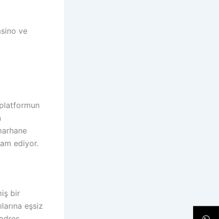
asino ve
 platformun
n
umarhane
vam ediyor.
iş bir
larına eşsiz
adres