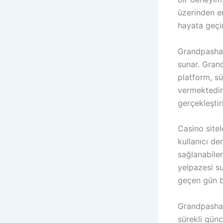
üzerinden er
hayata geçir
Grandpasha b
sunar. Grand
platform, sü
vermektedir.
gerçekleştiril
Casino sitel
kullanıcı de
sağlanabilen
yelpazesi s
geçen gün 
Grandpashabe
sürekli gün