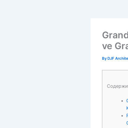
Skip
to
content
Grand
ve Gr
By
DJF Archit
Содержи