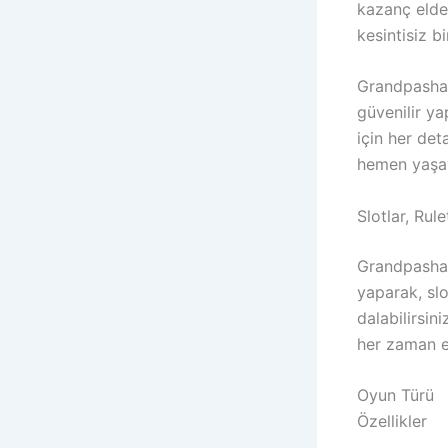
kazanç elde 
kesintisiz b
Grandpashabe
güvenilir ya
için her de
hemen yaşaya
Slotlar, Rul
Grandpasha,
yaparak, slo
dalabilirsin
her zaman er
Oyun Türü
Özellikler