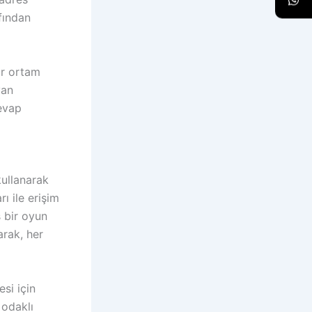
fından
ir ortam
yan
cevap
kullanarak
ı ile erişim
ş bir oyun
arak, her
esi için
 odaklı