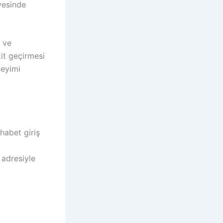
yesinde
ü ve
kit geçirmesi
neyimi
habet giriş
 adresiyle