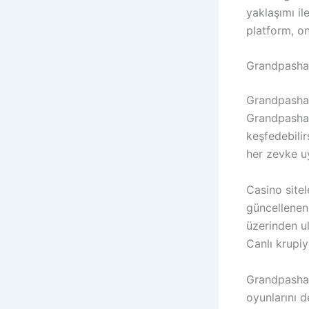
yaklaşımı i
platform, o
Grandpashab
Grandpashab
Grandpashab
keşfedebilir
her zevke u
Casino sitel
güncellenen
üzerinden ul
Canlı krupiy
Grandpashab
oyunlarını 