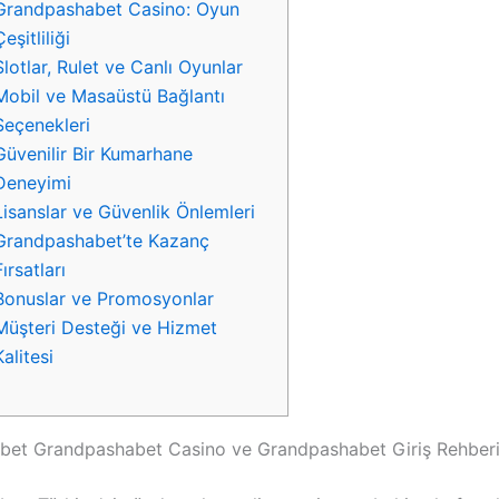
Grandpashabet Casino: Oyun
Çeşitliliği
Slotlar, Rulet ve Canlı Oyunlar
Mobil ve Masaüstü Bağlantı
Seçenekleri
Güvenilir Bir Kumarhane
Deneyimi
Lisanslar ve Güvenlik Önlemleri
Grandpashabet’te Kazanç
Fırsatları
Bonuslar ve Promosyonlar
Müşteri Desteği ve Hizmet
Kalitesi
bet Grandpashabet Casino ve Grandpashabet Giriş Rehber