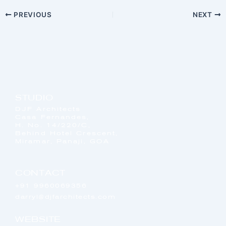
PREVIOUS
NEXT
STUDIO
DJF Architects
Casa Fernandes,
H. No. 14/220/C,
Behind Hotel Crescent,
Miramar, Panaji, GOA
CONTACT
+91 9960069356
darryl@djfarchitects.com
WEBSITE