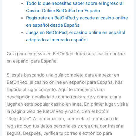
Todo lo que necesitas saber sobre el Ingreso al
Casino Online BetOnRed en España
Regístrate en BetOnRed y accede al casino online
en español desde España
Juega en BetOnRed, el casino online en español
adaptado al mercado español
Guía para empezar en BetOnRed: Ingreso al casino online
en español para España
Si estás buscando una guía completa para empezar en
BetOnRed, el casino online en español para España, has
llegado al lugar correcto. Aquí te ofrecemos una
descripción detallada de cómo registrarte y comenzar a
jugar en este popular casino en línea. En primer lugar, visita
la página web de BetOnRed y haz clic en el botón
“Regístrate”. A continuación, completa el formulario de
registro con tus datos personales y crea una contraseña
segura. Después, verifica tu correo electrónico para