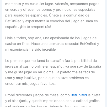
momento y en cualquier lugar. Además, aceptamos pagos
en euros y ofrecemos bonos y promociones especiales
para jugadores españoles. Únete a la comunidad de
BetOnRed y experimenta la emoción del juego en línea en
español. ¡No te arrepentirás!
Hola a todos, soy Ana, una apasionada de los juegos de
casino en línea. Hace unas semanas descubrí BetOnRed y
mi experiencia ha sido increíble.
Lo primero que me llamó la atención fue la posibilidad de
ingresar al casino online en español, ya que soy de España
y me gusta jugar en mi idioma. La plataforma es fácil de
usar y muy intuitiva, por lo que no tuve problema en
encontrar mis juegos favoritos.
Probé diferentes juegos de mesa, como
BetOnRed
la ruleta
y el blackjack, y quedé impresionada con la calidad gráfica
y el realismo de los juegos. Además, las opciones de