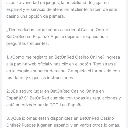
azar. La variedad de juegos, la posibilidad de jugar en
español y el servicio de atención al cliente, hacen de este
casino una opción de primera.
¿Tienes dudas sobre cómo acceder al Casino Online
BetOnRed en España? Aquí te dejamos respuestas a
preguntas frecuentes:
1. ¿Cómo me registro en BetOnRed Casino Online? Ingresa
a la página web oficial y haz clic en el botón “Registrarse”
en la esquina superior derecha. Completa el formulario con
tus datos y sigue las instrucciones.
2. ¿Es seguro jugar en BetOnRed Casino Online en
España? Sí, BetOnRed cumple con todas las regulaciones y
está autorizado por la DGOJ en España.
3. ¿Qué idiomas están disponibles en BetOnRed Casino
Online? Puedes jugar en español y en varios otros idiomas.