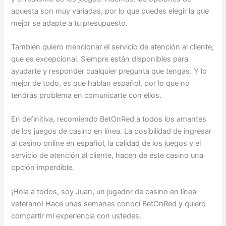
apuesta son muy variadas, por lo que puedes elegir la que
mejor se adapte a tu presupuesto.
También quiero mencionar el servicio de atención al cliente,
que es excepcional. Siempre están disponibles para
ayudarte y responder cualquier pregunta que tengas. Y lo
mejor de todo, es que hablan español, por lo que no
tendrás problema en comunicarte con ellos.
En definitiva, recomiendo BetOnRed a todos los amantes
de los juegos de casino en línea. La posibilidad de ingresar
al casino online en español, la calidad de los juegos y el
servicio de atención al cliente, hacen de este casino una
opción imperdible.
¡Hola a todos, soy Juan, un jugador de casino en línea
veterano! Hace unas semanas conocí BetOnRed y quiero
compartir mi experiencia con ustedes.