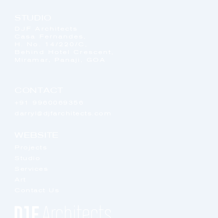
STUDIO
DJF Architects
Casa Fernandes,
H. No. 14/220/C,
Behind Hotel Crescent,
Miramar, Panaji, GOA
CONTACT
+91 9960069356
darryl@djfarchitects.com
WEBSITE
Projects
Studio
Services
Art
Contact Us