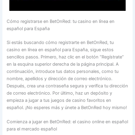
Cómo registrarse en BetOnRed: tu casino en línea en
español para España
Si estás buscando cómo registrarte en BetOnRed, tu
casino en línea en español para España, sigue estos
sencillos pasos. Primero, haz clic en el botón “Regístrate”
en la esquina superior derecha de la página principal. A
continuación, introduce tus datos personales, como tu
nombre, apellidos y dirección de correo electrónico.
Después, crea una contraseña segura y verifica tu dirección
de correo electrónico. Por último, haz un depósito y
empieza a jugar a tus juegos de casino favoritos en
español. ¡No esperes más y únete a BetOnRed hoy mismo!
Comienza a jugar en BetOnRed: el casino online en español
para el mercado español