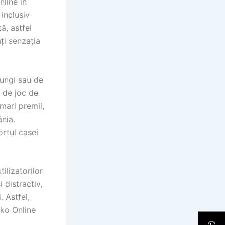
line în
 inclusiv
ă, astfel
ți senzația
lungi sau de
a de joc de
 mari premii,
ânia.
ortul casei
ilizatorilor
 distractiv,
 Astfel,
nko Online