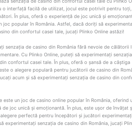
ază senzația de casino din confortul casei tale cu Plinko On
o interfață facilă de utilizat, jocul este potrivit pentru toți,
ători. În plus, oferă o experiență de joc unică și emoționant
n joc popular în România. Astfel, dacă doriți să experimenta
sino din confortul casei tale, jucați Plinko Online astăzi!
ți senzația de casino din România fără nevoie de călătorii 
imentare. Cu Plinko Online, puteți să experimentați senzați
i, din confortul casei tale. În plus, oferă o șansă de a câștiga
 este o alegere populară pentru jucătorii de casino din Rom
jucați acum și să experimentați senzația de casino din conf
e este un joc de casino online popular în România, oferind ut
 de joc unică și emoționantă. În plus, este ușor de învățat și
alegere perfectă pentru începători și jucători experimentați.
să experimentați senzația de casino din România, jucați Pli