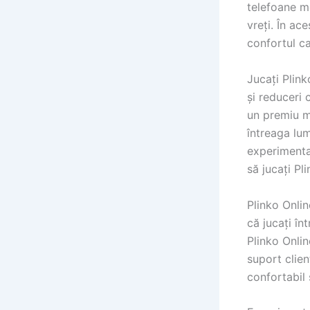
telefoane mo
vreți. În ac
confortul ca
Jucați Plink
și reduceri 
un premiu ma
întreaga lum
experimentaț
să jucați Pl
Plinko Onlin
că jucați în
Plinko Onlin
suport clien
confortabil 