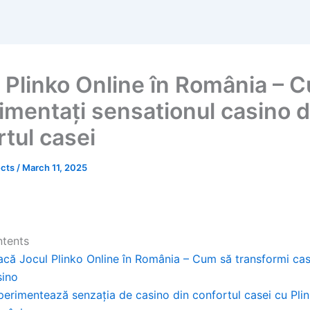
 Plinko Online în România – 
imentați sensationul casino d
rtul casei
ects
/
March 11, 2025
ntents
acă Jocul Plinko Online în România – Cum să transformi cas
sino
erimentează senzația de casino din confortul casei cu Plin