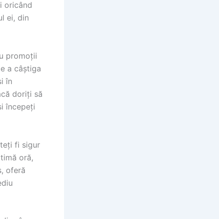
i oricând
l ei, din
Cu promoții
de a câștiga
i în
că doriți să
i începeți
eți fi sigur
ltimă oră,
s, oferă
ediu