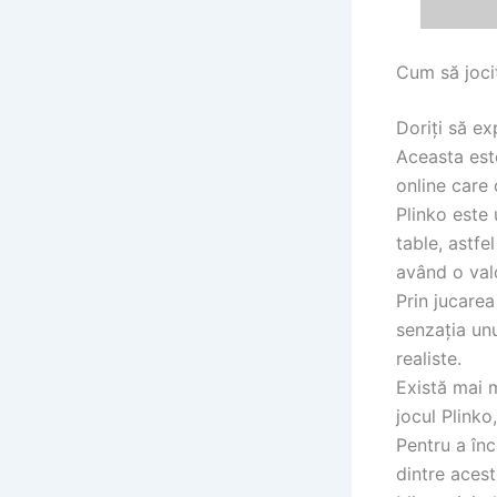
Cum să joci
Doriți să e
Aceasta est
online care 
Plinko este 
table, astfe
având o valo
Prin jucarea
senzația unu
realiste.
Există mai m
jocul Plinko,
Pentru a înc
dintre acest