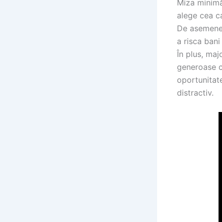
Miza minimă 
alege cea ca
De asemenea,
a risca bani
În plus, maj
generoase ce
oportunitate
distractiv.