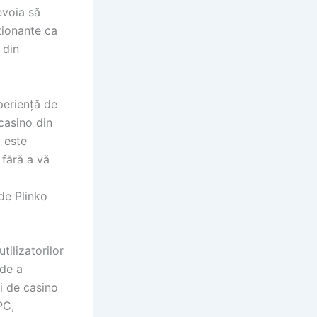
evoia să
oționante ca
 din
periență de
 casino din
l este
 fără a vă
de Plinko
tilizatorilor
 de a
ii de casino
PC,