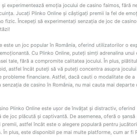
și experimentează emoția jocului de casino faimos, fără n
cuința. Jucați Plinko Online și câștigați premii la fel de em
no fizic. Începeți să experimentați senzația de joc de casino
tăzi!
e este un joc popular în România, oferind utilizatorilor o ex
 emoționantă. Cu Plinko Online, puteți simți adrenalina unui
sei tale, fără a compromite calitatea jocului. În plus, plătitu
pid, astfel încât puteți să vă puteți concentra asupra jocului
 probleme financiare. Astfel, dacă cauti o modalitate de a
 senzația de casino în România, nu mai cauta mai departe 
ino Plinko Online este ușor de învățat și distractiv, oferind u
ă de joc plăcută și captivantă. De asemenea, oferă o șansă
 premii, astfel încât este o alegere populară pentru jucător
 În plus, este disponibil pe mai multe platforme, cum ar fi 