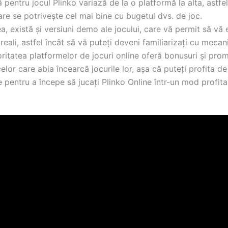
pentru jocul Plinko variază de la o platformă la alta, astfel
re se potrivește cel mai bine cu bugetul dvs. de joc.
 există și versiuni demo ale jocului, care vă permit să vă 
 reali, astfel încât să vă puteți deveni familiarizați cu mecani
oritatea platformelor de jocuri online oferă bonusuri și prom
lor care abia încearcă jocurile lor, așa că puteți profita d
 pentru a începe să jucați Plinko Online într-un mod profitab