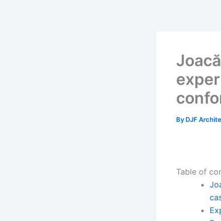
Skip
to
content
Joacă
exper
confo
By
DJF Archit
Table of co
Jo
ca
Exp