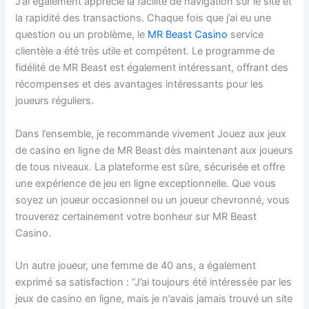
J’ai également apprécié la facilité de navigation sur le site et
la rapidité des transactions. Chaque fois que j’ai eu une
question ou un problème, le
MR Beast Casino
service
clientèle a été très utile et compétent. Le programme de
fidélité de MR Beast est également intéressant, offrant des
récompenses et des avantages intéressants pour les
joueurs réguliers.
Dans l’ensemble, je recommande vivement Jouez aux jeux
de casino en ligne de MR Beast dès maintenant aux joueurs
de tous niveaux. La plateforme est sûre, sécurisée et offre
une expérience de jeu en ligne exceptionnelle. Que vous
soyez un joueur occasionnel ou un joueur chevronné, vous
trouverez certainement votre bonheur sur MR Beast
Casino.
Un autre joueur, une femme de 40 ans, a également
exprimé sa satisfaction : “J’ai toujours été intéressée par les
jeux de casino en ligne, mais je n’avais jamais trouvé un site