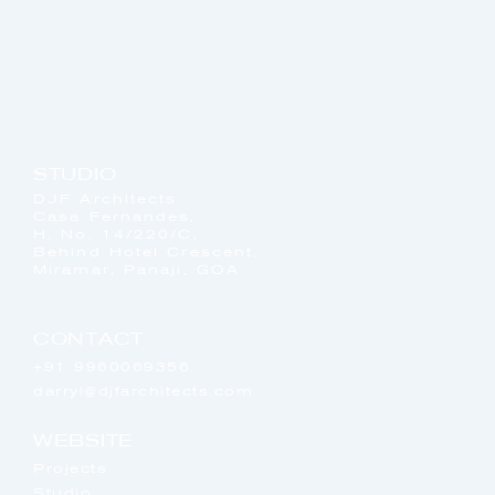
STUDIO
DJF Architects
Casa Fernandes,
H. No. 14/220/C,
Behind Hotel Crescent,
Miramar, Panaji, GOA
CONTACT
+91 9960069356
darryl@djfarchitects.com
WEBSITE
Projects
Studio