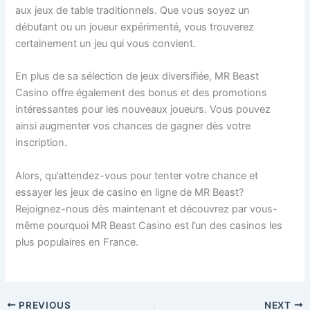
aux jeux de table traditionnels. Que vous soyez un
débutant ou un joueur expérimenté, vous trouverez
certainement un jeu qui vous convient.
En plus de sa sélection de jeux diversifiée, MR Beast
Casino offre également des bonus et des promotions
intéressantes pour les nouveaux joueurs. Vous pouvez
ainsi augmenter vos chances de gagner dès votre
inscription.
Alors, qu’attendez-vous pour tenter votre chance et
essayer les jeux de casino en ligne de MR Beast?
Rejoignez-nous dès maintenant et découvrez par vous-
même pourquoi MR Beast Casino est l’un des casinos les
plus populaires en France.
PREVIOUS
NEXT