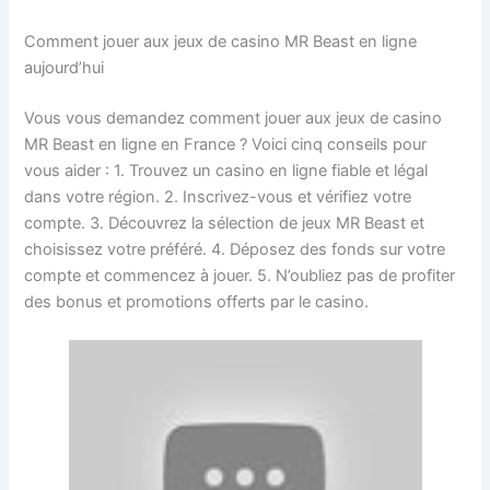
Comment jouer aux jeux de casino MR Beast en ligne
aujourd’hui
Vous vous demandez comment jouer aux jeux de casino
MR Beast en ligne en France ? Voici cinq conseils pour
vous aider : 1. Trouvez un casino en ligne fiable et légal
dans votre région. 2. Inscrivez-vous et vérifiez votre
compte. 3. Découvrez la sélection de jeux MR Beast et
choisissez votre préféré. 4. Déposez des fonds sur votre
compte et commencez à jouer. 5. N’oubliez pas de profiter
des bonus et promotions offerts par le casino.