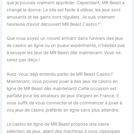
que je pouvais vraiment apprécier. Cependant, MR Beast a
changé la donne. Le site est facile à utiliser, les jeux sont
amusants et les gains sont réguliers. Je suis vraiment
heureuse d’avoir découvert MR Beast Casino !”.
Que vous soyez un nouvel arrivant dans l’univers des jeux
de casino en ligne ou un joueur expérimenté, n’hésitez pas
à essayer les jeux de MR Beast dès maintenant. Vous ne
serez pas déçu !
Avez-vous déjà entendu parler de MR Beast Casino?
Maintenant, vous pouvez jouer à des jeux de casino en
ligne de MR Beast dès maintenant! Cette occasion est
parfaite pour les amateurs de jeux d’argent en France. Il
vous suffit de vous connecter et de commencer à jouer à
vos jeux de casino préférés en ligne sans plus attendre.
Le casino en ligne de MR Beast propose une vaste
sélection de jeux, allant des machines à sous classiques