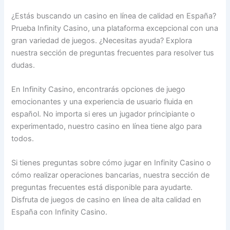
¿Estás buscando un casino en línea de calidad en España?
Prueba Infinity Casino, una plataforma excepcional con una
gran variedad de juegos. ¿Necesitas ayuda? Explora
nuestra sección de preguntas frecuentes para resolver tus
dudas.
En Infinity Casino, encontrarás opciones de juego
emocionantes y una experiencia de usuario fluida en
español. No importa si eres un jugador principiante o
experimentado, nuestro casino en línea tiene algo para
todos.
Si tienes preguntas sobre cómo jugar en Infinity Casino o
cómo realizar operaciones bancarias, nuestra sección de
preguntas frecuentes está disponible para ayudarte.
Disfruta de juegos de casino en línea de alta calidad en
España con Infinity Casino.