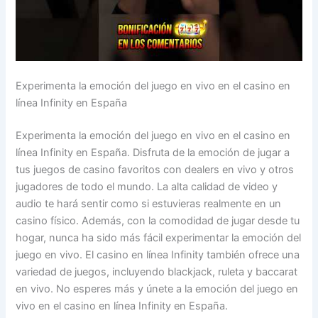
Experimenta la emoción del juego en vivo en el casino en
línea Infinity en España
Experimenta la emoción del juego en vivo en el casino en
línea Infinity en España. Disfruta de la emoción de jugar a
tus juegos de casino favoritos con dealers en vivo y otros
jugadores de todo el mundo. La alta calidad de video y
audio te hará sentir como si estuvieras realmente en un
casino físico. Además, con la comodidad de jugar desde tu
hogar, nunca ha sido más fácil experimentar la emoción del
juego en vivo. El casino en línea Infinity también ofrece una
variedad de juegos, incluyendo blackjack, ruleta y baccarat
en vivo. No esperes más y únete a la emoción del juego en
vivo en el casino en línea Infinity en España.