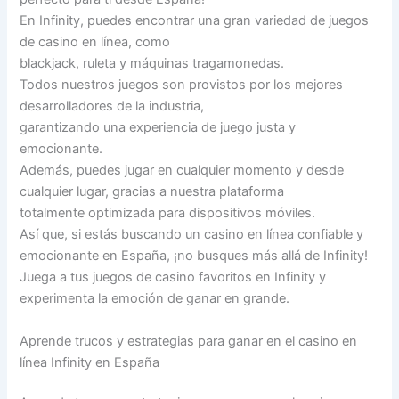
En Infinity, puedes encontrar una gran variedad de juegos
de casino en línea, como
blackjack, ruleta y máquinas tragamonedas.
Todos nuestros juegos son provistos por los mejores
desarrolladores de la industria,
garantizando una experiencia de juego justa y
emocionante.
Además, puedes jugar en cualquier momento y desde
cualquier lugar, gracias a nuestra plataforma
totalmente optimizada para dispositivos móviles.
Así que, si estás buscando un casino en línea confiable y
emocionante en España, ¡no busques más allá de Infinity!
Juega a tus juegos de casino favoritos en Infinity y
experimenta la emoción de ganar en grande.
Aprende trucos y estrategias para ganar en el casino en
línea Infinity en España