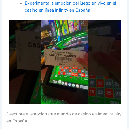
Experimenta la emoción del juego en vivo en el
casino en línea Infinity en España
Descubre el emocionante mundo de casino en línea Infinity
en España