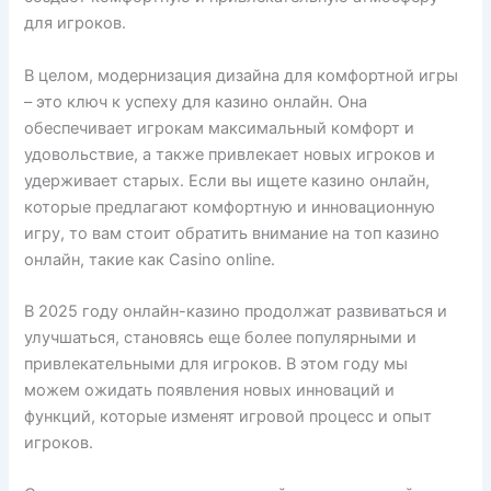
для игроков.
В целом, модернизация дизайна для комфортной игры
– это ключ к успеху для казино онлайн. Она
обеспечивает игрокам максимальный комфорт и
удовольствие, а также привлекает новых игроков и
удерживает старых. Если вы ищете казино онлайн,
которые предлагают комфортную и инновационную
игру, то вам стоит обратить внимание на топ казино
онлайн, такие как Casino online.
В 2025 году онлайн-казино продолжат развиваться и
улучшаться, становясь еще более популярными и
привлекательными для игроков. В этом году мы
можем ожидать появления новых инноваций и
функций, которые изменят игровой процесс и опыт
игроков.