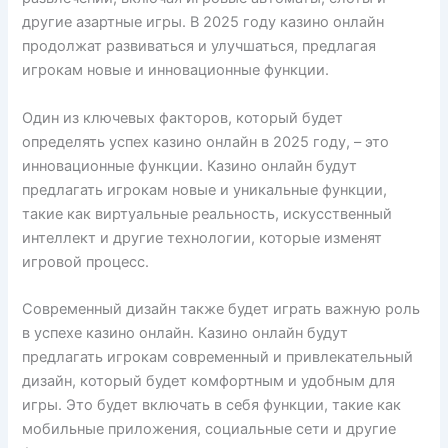
другие азартные игры. В 2025 году казино онлайн
продолжат развиваться и улучшаться, предлагая
игрокам новые и инновационные функции.
Один из ключевых факторов, который будет
определять успех казино онлайн в 2025 году, – это
инновационные функции. Казино онлайн будут
предлагать игрокам новые и уникальные функции,
такие как виртуальные реальность, искусственный
интеллект и другие технологии, которые изменят
игровой процесс.
Современный дизайн также будет играть важную роль
в успехе казино онлайн. Казино онлайн будут
предлагать игрокам современный и привлекательный
дизайн, который будет комфортным и удобным для
игры. Это будет включать в себя функции, такие как
мобильные приложения, социальные сети и другие