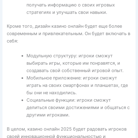
получать информацию о своих игровых
стратегиях и улучшать свои навыки.
Кроме того, дизайн казино онлайн будет еще более
современным и привлекательным. Он будет включать в
себя:
Модульную структуру: игроки сможут
выбирать игры, которые им понравятся, и
создавать свой собственный игровой опыт.
Мобильное приложение: игроки сможут
играть на своих смартфонах и планшетах, где
бы они не находились.
Социальные функции: игроки сможут
делиться своими достижениями и общаться с
другими игроками.
В целом, казино онлайн 2025 будет радовать игроков
своей инновационной функциональностью и