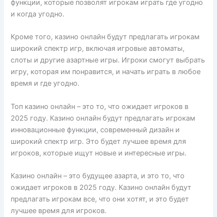
функции, которые позволят игрокам играть где угодно
и когда угодно.
Кроме того, казино онлайн будут предлагать игрокам
широкий спектр игр, включая игровые автоматы,
слоты и другие азартные игры. Игроки смогут выбрать
игру, которая им понравится, и начать играть в любое
время и где угодно.
Топ казино онлайн – это то, что ожидает игроков в
2025 году. Казино онлайн будут предлагать игрокам
инновационные функции, современный дизайн и
широкий спектр игр. Это будет лучшее время для
игроков, которые ищут новые и интересные игры.
Казино онлайн – это будущее азарта, и это то, что
ожидает игроков в 2025 году. Казино онлайн будут
предлагать игрокам все, что они хотят, и это будет
лучшее время для игроков.