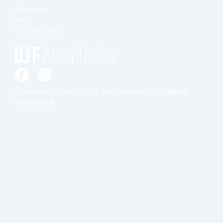
Services
Art
Contact Us
Copyright 2024 ©DJFArchitects | All Rights
Reserved