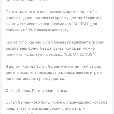
Также, вы можете использовать промокод, чтобы
получить дополнительные преимущества. Например,
вы можете использовать промокод “SULTAN” для
получения 10% к вашему депозиту.
Кроме того, казино Sultan Games предлагает игрокам
бесплатный бонус без депозита, который можно
получить, используя промокод “SULTANBONUS”.
В целом, казино Sultan Games – это отличный выбор
для игроков, которые ищут развлекательные игры и
дополнительные преимущества.
Сultan Games: Регистрация и вход
Сultan Games – это популярное онлайн-казино, которое
предлагает игрокам широкий спектр игр и