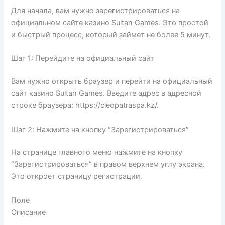
Для начала, вам нужно зарегистрироваться на
официальном сайте казино Sultan Games. Это простой
и быстрый процесс, который займет не более 5 минут.
Шаг 1: Перейдите на официальный сайт
Вам нужно открыть браузер и перейти на официальный
сайт казино Sultan Games. Введите адрес в адресной
строке браузера: https://cleopatraspa.kz/.
Шаг 2: Нажмите на кнопку “Зарегистрироваться”
На странице главного меню нажмите на кнопку
“Зарегистрироваться” в правом верхнем углу экрана.
Это откроет страницу регистрации.
Поле
Описание