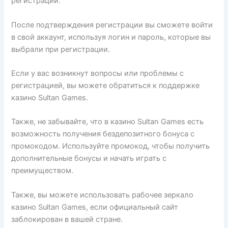
регистрации.
После подтверждения регистрации вы сможете войти
в свой аккаунт, используя логин и пароль, которые вы
выбрали при регистрации.
Если у вас возникнут вопросы или проблемы с
регистрацией, вы можете обратиться к поддержке
казино Sultan Games.
Также, не забывайте, что в казино Sultan Games есть
возможность получения бездепозитного бонуса с
промокодом. Используйте промокод, чтобы получить
дополнительные бонусы и начать играть с
преимуществом.
Также, вы можете использовать рабочее зеркало
казино Sultan Games, если официальный сайт
заблокирован в вашей стране.