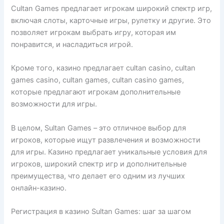
Сultan Games предлагает игрокам широкий спектр игр,
включая слоты, карточные игры, рулетку и другие. Это
позволяет игрокам выбрать игру, которая им
понравится, и насладиться игрой.
Кроме того, казино предлагает сultan casino, сultan
games casino, сultan games, сultan casino games,
которые предлагают игрокам дополнительные
возможности для игры.
В целом, Sultan Games – это отличное выбор для
игроков, которые ищут развлечения и возможности
для игры. Казино предлагает уникальные условия для
игроков, широкий спектр игр и дополнительные
преимущества, что делает его одним из лучших
онлайн-казино.
Регистрация в казино Sultan Games: шаг за шагом