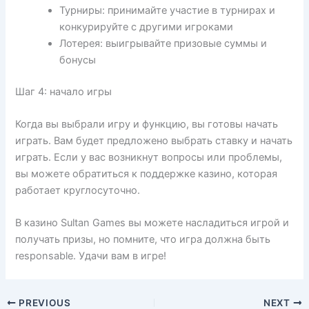
Турниры: принимайте участие в турнирах и
конкурируйте с другими игроками
Лотерея: выигрывайте призовые суммы и
бонусы
Шаг 4: начало игры
Когда вы выбрали игру и функцию, вы готовы начать
играть. Вам будет предложено выбрать ставку и начать
играть. Если у вас возникнут вопросы или проблемы,
вы можете обратиться к поддержке казино, которая
работает круглосуточно.
В казино Sultan Games вы можете насладиться игрой и
получать призы, но помните, что игра должна быть
responsable. Удачи вам в игре!
PREVIOUS
NEXT