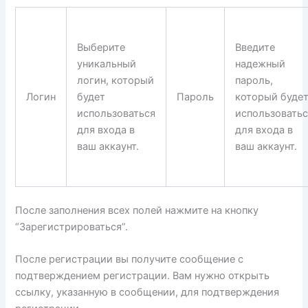
Выберите
Введите
уникальный
надежный
логин, который
пароль,
Логин
будет
Пароль
который буде
использоваться
использоватьс
для входа в
для входа в
ваш аккаунт.
ваш аккаунт.
После заполнения всех полей нажмите на кнопку
“Зарегистрироваться”.
После регистрации вы получите сообщение с
подтверждением регистрации. Вам нужно открыть
ссылку, указанную в сообщении, для подтверждения