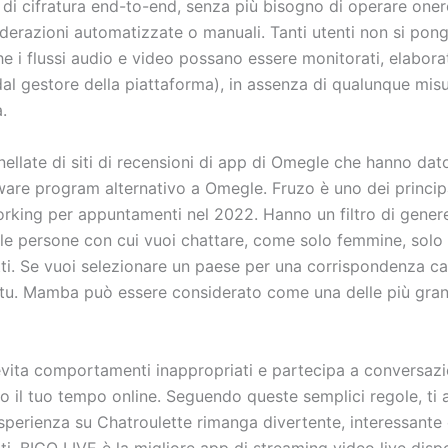
di cifratura end-to-end, senza più bisogno di operare oner
derazioni automatizzate o manuali. Tanti utenti non si pong
 i flussi audio e video possano essere monitorati, elaborat
dal gestore della piattaforma), in assenza di qualunque mis
.
ellate di siti di recensioni di app di Omegle che hanno dato
are program alternativo a Omegle. Fruzo è uno dei principal
orking per appuntamenti nel 2022. Hanno un filtro di genere
 le persone con cui vuoi chattare, come solo femmine, solo
tti. Se vuoi selezionare un paese per una corrispondenza ca
 tu. Mamba può essere considerato come una delle più grand
, evita comportamenti inappropriati e partecipa a conversazi
o il tuo tempo online. Seguendo queste semplici regole, ti 
sperienza su Chatroulette rimanga divertente, interessante 
enti. BIGO LIVE è la migliore app di streaming video live disp