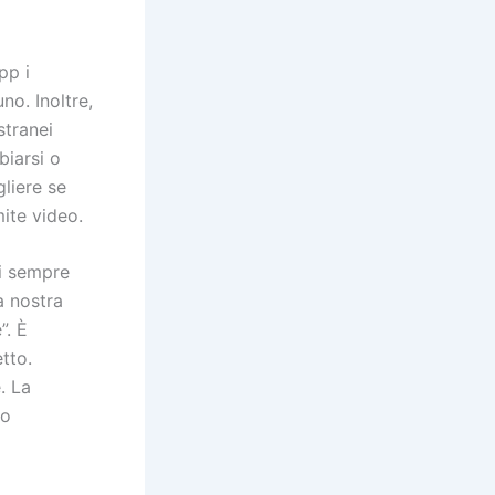
pp i
no. Inoltre,
stranei
biarsi o
gliere se
mite video.
oi sempre
a nostra
”. È
tto.
. La
no