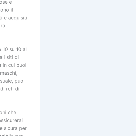
ose e
ono il
i e acquisiti
ura
 10 su 10 al
i siti di
 in cui puoi
 maschi,
suale, puoi
i reti di
oni che
assicurerai
e sicura per
onibile per