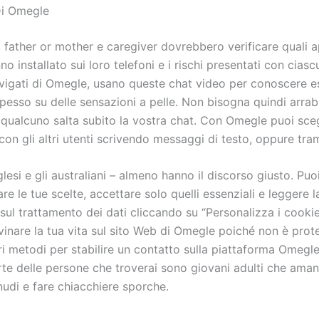
Di Omegle
 father or mother e caregiver dovrebbero verificare quali a
o installato sui loro telefoni e i rischi presentati con ciascu
navigati di Omegle, usano queste chat video per conoscere e
pesso su delle sensazioni a pelle. Non bisogna quindi arrab
se qualcuno salta subito la vostra chat. Con Omegle puoi sce
con gli altri utenti scrivendo messaggi di testo, oppure tra
glesi e gli australiani – almeno hanno il discorso giusto. Pu
re le tue scelte, accettare solo quelli essenziali e leggere l
sul trattamento dei dati cliccando su “Personalizza i cookie
vinare la tua vita sul sito Web di Omegle poiché non è prote
i metodi per stabilire un contatto sulla piattaforma Omegle
te delle persone che troverai sono giovani adulti che ama
nudi e fare chiacchiere sporche.