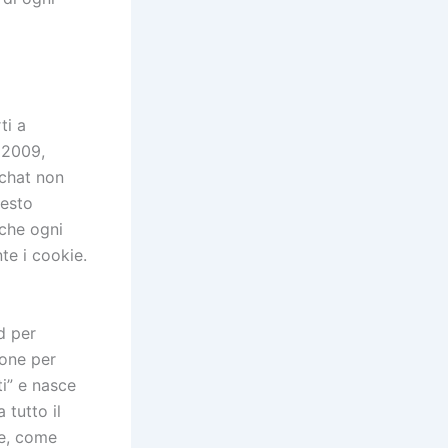
ti a
o 2009,
 chat non
uesto
 che ogni
te i cookie.
d per
ione per
ti” e nasce
 tutto il
he, come