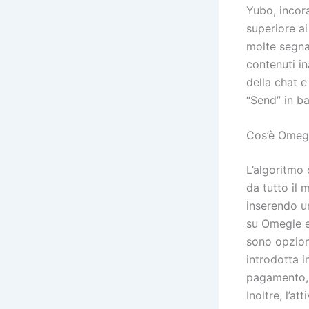
Yubo, incora
superiore ai
molte segna
contenuti i
della chat e
“Send” in ba
Cos’è Omeg
L’algoritmo 
da tutto il 
inserendo u
su Omegle e
sono opzion
introdotta 
pagamento, 
Inoltre, l’a