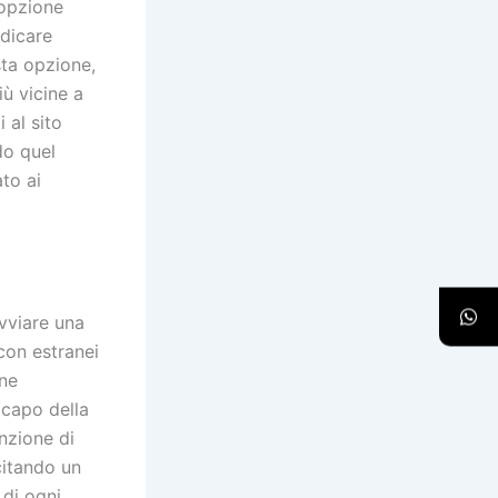
’opzione
ndicare
sta opzione,
iù vicine a
 al sito
o quel
ato ai
vviare una
con estranei
one
 capo della
unzione di
citando un
 di ogni