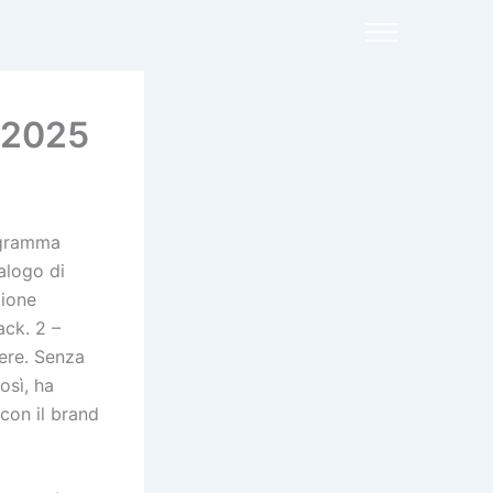
️ 2025
ogramma
alogo di
zione
ack. 2 –
dere. Senza
osì, ha
con il brand