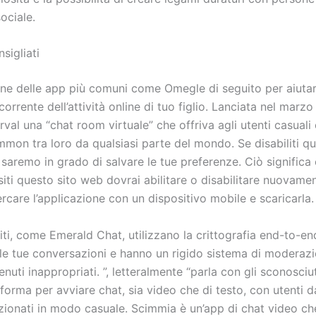
ociale.
sigliati
ne delle app più comuni come Omegle di seguito per aiutar
corrente dell’attività online di tuo figlio. Lanciata nel marz
val una “chat room virtuale” che offriva agli utenti casuali
mon tra loro da qualsiasi parte del mondo. Se disabiliti q
saremo in grado di salvare le tue preferenze. Ciò significa
siti questo sito web dovrai abilitare o disabilitare nuovamen
rcare l’applicazione con un dispositivo mobile e scaricarla.
riti, come Emerald Chat, utilizzano la crittografia end-to-en
le tue conversazioni e hanno un rigido sistema di moderaz
tenuti inappropriati. ”, letteralmente “parla con gli sconosciu
orma per avviare chat, sia video che di testo, con utenti da
ionati in modo casuale. Scimmia è un’app di chat video c