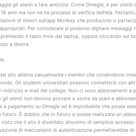
ggia gli utenti a fare amicizia. Come Omegle, è per utenti d
 18 anni ma non ne ha processi di verifica dell’età. Pertanto
lazioni di minori sull’app Monkey che producono o parteci
nappropriati. Per comunicare si possono digitare messaggi n
 premendo il tasto Invio del laptop, oppure cliccando sul b
sso a destra.
le
del sito abbina casualmente i membri che condividono intere
mondo. Gli studenti universitari possono connettersi con altr
n indirizzo e-mail del college. Non ci sono abbonamenti a
 gli utenti non devono provare a uscire da piani e abbonam
i a pagamento su Omegle ed è improbabile che possa ess
in futuro. È dubbio che in futuro si possa realizzare un ab
visto che il sito è diventato sinonimo di semplice accesso 
ttivazione di meccanismi di autenticazione permetterebbe di 