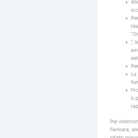
Al
sc
Per
tas
“Om
”, 
avv
sel
Per
La 
fun
Pro
ti
ra
Per interro
Fermare, sit
infatti min