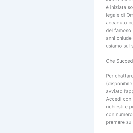
è iniziata s
legale di O
accaduto neg
del famoso 
anni chiude 
usiamo sul s
Che Succed
Per chattare
(disponibile
avviato l’ap
Accedi con e
richiesti e 
con numero 
premere su C