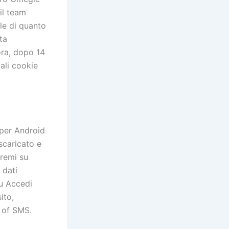
il team
le di quanto
ta
ora, dopo 14
uali cookie
 per Android
scaricato e
premi su
 dati
su Accedi
ito,
y of SMS.