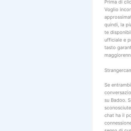
Prima di cli
Voglio inco
approssimat
quindi, la p
te disponibi
ufficiale e
tasto garant
maggiorenni
Strangercam
Se entrambi
conversazion
su Badoo. S
sconosciute,
chat ha il p
connessione
senso di cur