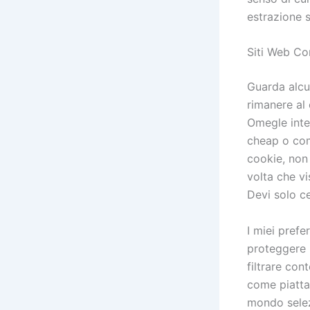
estrazione s
Siti Web Con
Guarda alcu
rimanere al 
Omegle inter
cheap o com
cookie, non 
volta che vi
Devi solo ce
I miei prefe
proteggere 
filtrare con
come piattaf
mondo selez