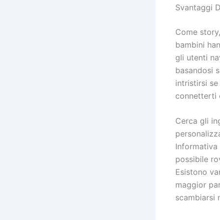
Svantaggi 
Come story,
bambini hann
gli utenti 
basandosi s
intristirsi 
connetterti 
Cerca gli in
personalizza
Informativa 
possibile ro
Esistono var
maggior par
scambiarsi 