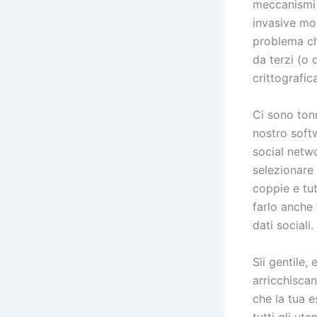
meccanismi 
invasive mo
problema che
da terzi (o 
crittografica
Ci sono tonn
nostro softw
social netw
selezionare
coppie e tu
farlo anche
dati sociali.
Sii gentile
arricchiscan
che la tua e
tutti gli ut