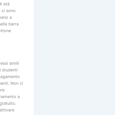
i età
, ci sono
pano a
ella barra
ottone
ssi simili
i studenti
 pagamento
enti. Non ci
ere
bonamento a
gratuito.
attivare