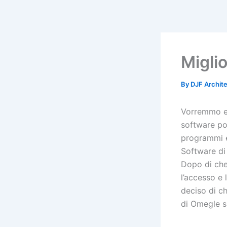
Skip
to
content
Miglio
By
DJF Archit
Vorremmo ev
software po
programmi e
Software di 
Dopo di che,
l’accesso e 
deciso di ch
di Omegle s