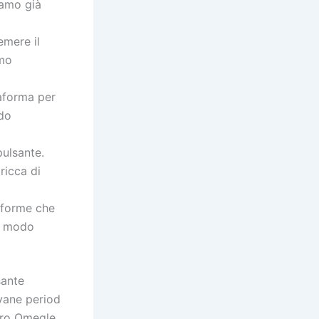
iamo già
emere il
rmo
taforma per
ndo
pulsante.
ricca di
taforme che
in modo
sante
ovane period
tro Omegle