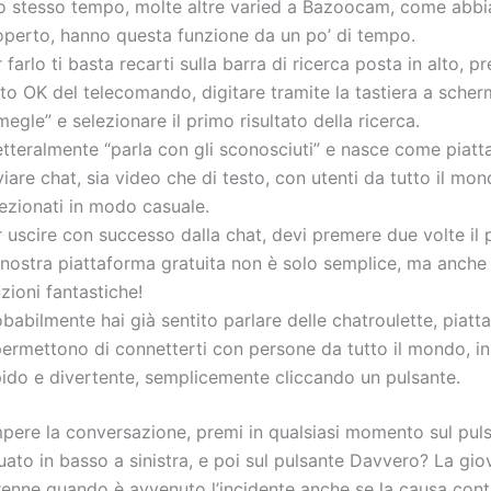
lo stesso tempo, molte altre varied a Bazoocam, come abb
operto, hanno questa funzione da un po’ di tempo.
 farlo ti basta recarti sulla barra di ricerca posta in alto, pr
to OK del telecomando, digitare tramite la tastiera a sche
egle” e selezionare il primo risultato della ricerca.
letteralmente “parla con gli sconosciuti” e nasce come piat
iare chat, sia video che di testo, con utenti da tutto il mo
ezionati in modo casuale.
 uscire con successo dalla chat, devi premere due volte il 
nostra piattaforma gratuita non è solo semplice, ma anche 
zioni fantastiche!
babilmente hai già sentito parlare delle chatroulette, piat
 permettono di connetterti con persone da tutto il mondo, 
pido e divertente, semplicemente cliccando un pulsante.
mpere la conversazione, premi in qualsiasi momento sul pul
uato in basso a sinistra, e poi sul pulsante Davvero? La gi
orenne quando è avvenuto l’incidente anche se la causa con