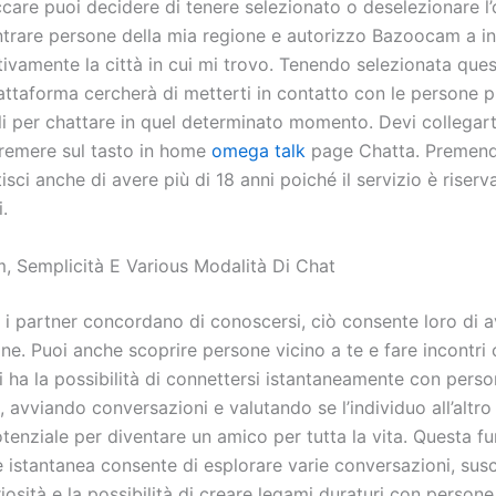
ccare puoi decidere di tenere selezionato o deselezionare l
ntrare persone della mia regione e autorizzo Bazoocam a i
ivamente la città in cui mi trovo. Tenendo selezionata que
iattaforma cercherà di metterti in contatto con le persone p
li per chattare in quel determinato momento. Devi collegarti
 premere sul tasto in home
omega talk
page Chatta. Premend
isci anche di avere più di 18 anni poiché il servizio è riserv
.
, Semplicità E Various Modalità Di Chat
 i partner concordano di conoscersi, ciò consente loro di a
e. Puoi anche scoprire persone vicino a te e fare incontri 
i ha la possibilità di connettersi istantaneamente con pers
 avviando conversazioni e valutando se l’individuo all’altro
otenziale per diventare un amico per tutta la vita. Questa f
 istantanea consente di esplorare varie conversazioni, sus
iosità e la possibilità di creare legami duraturi con persone