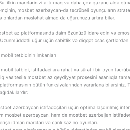
Bu, ilkin mərclərinizi artırmaq və daha çox qazanc əldə etm
Həmçinin, mosbet azerbaycan-da təcrübəli oyunçuların strateg
 onlardan məsləhət almaq da uğurunuzu artıra bilər.
stbet az platformasında daim özünüzü idarə edin və emosi
Uzunmüddətli uğur üçün sabitlik və diqqət əsas şərtlərdən b
mobil tətbiqinin imkanları
obil tətbiqi, istifadəçilərə rahat və sürətli bir oyun təcrü
tbiq vasitəsilə mostbet az qeydiyyat prosesini asanlıqla tam
latformasının bütün funksiyalarından yararlana bilərsiniz. 
ağıdakılardır:
tbet azerbaycan istifadəçiləri üçün optimallaşdırılmış inter
m mosbet azerbaycan, həm də mostbet azerbaijan istifadəç
erişli idman mərcləri və canlı kazino oyunları.
stbet.com platformasının bütün xidmətlərinə mobil cihazlar