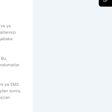
 və ya
tlarınızı
 şəbəkə
 Bu,
 məlumatlar
 və ya SMS
qdan sonra,
aycan