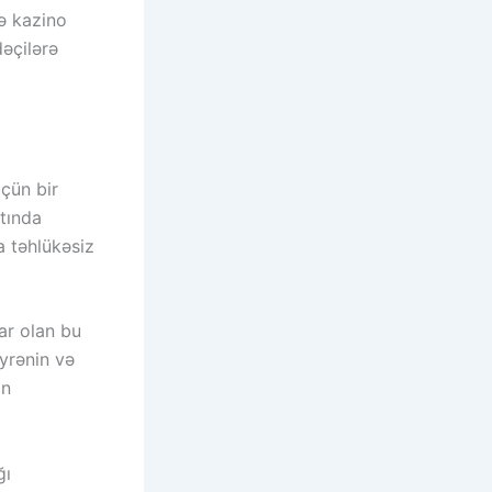
ə kazino
əçilərə
çün bir
tında
a təhlükəsiz
ar olan bu
yrənin və
an
ğı