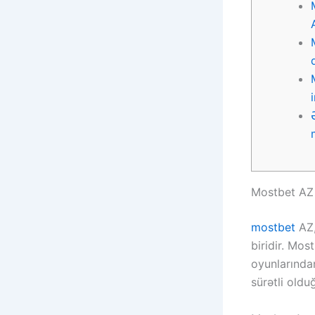
Mostbet AZ 
mostbet
AZ,
biridir. Mos
oyunlarında
sürətli oldu