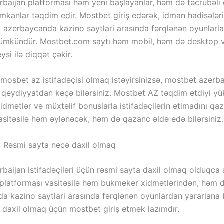
baijan platforması həm yeni başlayanlar, həm də təcrübəli
imkanlar təqdim edir. Mostbet giriş edərək, idman hadisələr
 azerbaycanda kazino saytlari arasında fərqlənən oyunlarla
mkündür. Mostbet.com saytı həm mobil, həm də desktop v
ysi ilə diqqət çəkir.
mosbet az istifadəçisi olmaq istəyirsinizsə, mostbet azerba
q qeydiyyatdan keçə bilərsiniz. Mostbet AZ təqdim etdiyi y
xidmətlər və müxtəlif bonuslarla istifadəçilərin etimadını qa
asitəsilə həm əylənəcək, həm də qazanc əldə edə bilərsiniz.
 Rəsmi sayta necə daxil olmaq
baijan istifadəçiləri üçün rəsmi sayta daxil olmaq olduqca 
platforması vasitəsilə həm bukmeker xidmətlərindən, həm 
a kazino saytlari arasında fərqlənən oyunlardan yararlana bi
 daxil olmaq üçün mostbet giriş etmək lazımdır.