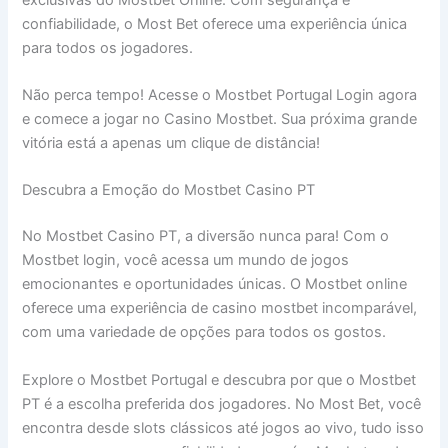
confiabilidade, o Most Bet oferece uma experiência única
para todos os jogadores.
Não perca tempo! Acesse o Mostbet Portugal Login agora
e comece a jogar no Casino Mostbet. Sua próxima grande
vitória está a apenas um clique de distância!
Descubra a Emoção do Mostbet Casino PT
No Mostbet Casino PT, a diversão nunca para! Com o
Mostbet login, você acessa um mundo de jogos
emocionantes e oportunidades únicas. O Mostbet online
oferece uma experiência de casino mostbet incomparável,
com uma variedade de opções para todos os gostos.
Explore o Mostbet Portugal e descubra por que o Mostbet
PT é a escolha preferida dos jogadores. No Most Bet, você
encontra desde slots clássicos até jogos ao vivo, tudo isso