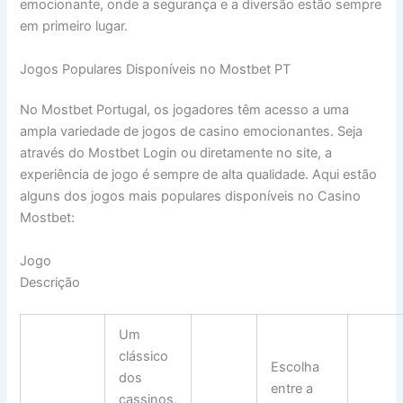
emocionante, onde a segurança e a diversão estão sempre
em primeiro lugar.
Jogos Populares Disponíveis no Mostbet PT
No Mostbet Portugal, os jogadores têm acesso a uma
ampla variedade de jogos de casino emocionantes. Seja
através do Mostbet Login ou diretamente no site, a
experiência de jogo é sempre de alta qualidade. Aqui estão
alguns dos jogos mais populares disponíveis no Casino
Mostbet:
Jogo
Descrição
Um
clássico
Escolha
dos
entre a
cassinos,