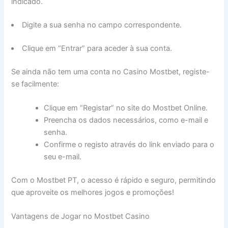
indicado.
Digite a sua senha no campo correspondente.
Clique em “Entrar” para aceder à sua conta.
Se ainda não tem uma conta no Casino Mostbet, registe-
se facilmente:
Clique em “Registar” no site do Mostbet Online.
Preencha os dados necessários, como e-mail e
senha.
Confirme o registo através do link enviado para o
seu e-mail.
Com o Mostbet PT, o acesso é rápido e seguro, permitindo
que aproveite os melhores jogos e promoções!
Vantagens de Jogar no Mostbet Casino