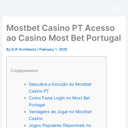
Skip
to
content
Mostbet Casino PT Acesso
ao Casino Most Bet Portugal
By
DJF Architects
/
February 1, 2025
Содержимое
Descubra a Emoção do Mostbet
Casino PT
Como Fazer Login no Most Bet
Portugal
Vantagens de Jogar no Mostbet
Casino
Jogos Populares Disponíveis no