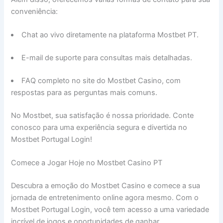
conveniência:
Chat ao vivo diretamente na plataforma Mostbet PT.
E-mail de suporte para consultas mais detalhadas.
FAQ completo no site do Mostbet Casino, com
respostas para as perguntas mais comuns.
No Mostbet, sua satisfação é nossa prioridade. Conte
conosco para uma experiência segura e divertida no
Mostbet Portugal Login!
Comece a Jogar Hoje no Mostbet Casino PT
Descubra a emoção do Mostbet Casino e comece a sua
jornada de entretenimento online agora mesmo. Com o
Mostbet Portugal Login, você tem acesso a uma variedade
incrível de jogos e oportunidades de ganhar.