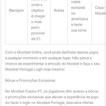
roleta
onde o
europeia
Caça-
Blackjack
objetivo
Roleta
ou
Níquei
é chegar
americana
o mais
e teste
perto
sua sorte.
possível
de 21.
Com o Mostbet Online, você pode desfrutar desses jogos
a qualquer momento e em qualquer lugar. Não perca a
chance de experimentar a emoção do Mosbet e faça o seu
Mostbet Portugal Login hoje mesmo!
Bónus e Promoções Exclusivas
No Mostbet Casino PT, os jogadores têm acesso a bónus
e promoções exclusivas que elevam a experiência de jogo.
Ao fazer o login no Mostbet Portugal, descubra ofertas