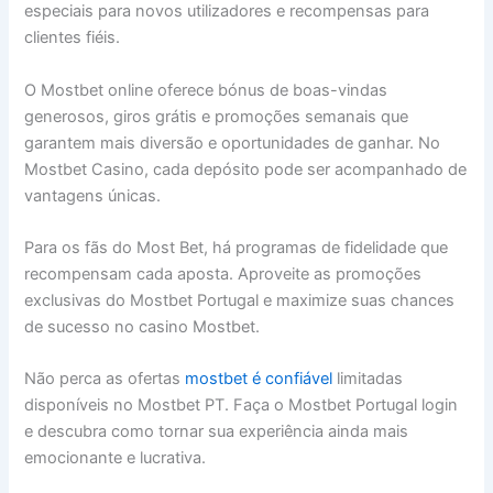
especiais para novos utilizadores e recompensas para
clientes fiéis.
O Mostbet online oferece bónus de boas-vindas
generosos, giros grátis e promoções semanais que
garantem mais diversão e oportunidades de ganhar. No
Mostbet Casino, cada depósito pode ser acompanhado de
vantagens únicas.
Para os fãs do Most Bet, há programas de fidelidade que
recompensam cada aposta. Aproveite as promoções
exclusivas do Mostbet Portugal e maximize suas chances
de sucesso no casino Mostbet.
Não perca as ofertas
mostbet é confiável
limitadas
disponíveis no Mostbet PT. Faça o Mostbet Portugal login
e descubra como tornar sua experiência ainda mais
emocionante e lucrativa.