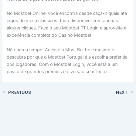
No Mostbet Online, você encontra desde caça-níqueis até
jogos de mesa clássicos, tudo disponível com apenas
alguns cliques. Faça o seu Mostbet PT Login e aproveite a
experiência completa do Casino Mostbet.
Não perca tempo! Acesse o Most Bet hoje mesmo e
descubra por que o Mostbet Portugal é a escolha preferida
dos jogadores. Com o Mostbet Login, você está a um
passo de grandes prêmios e diversão sem limites.
PREVIOUS
NEXT