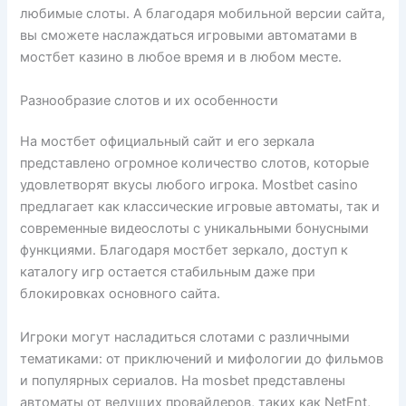
любимые слоты. А благодаря мобильной версии сайта,
вы сможете наслаждаться игровыми автоматами в
мостбет казино в любое время и в любом месте.
Разнообразие слотов и их особенности
На мостбет официальный сайт и его зеркала
представлено огромное количество слотов, которые
удовлетворят вкусы любого игрока. Mostbet casino
предлагает как классические игровые автоматы, так и
современные видеослоты с уникальными бонусными
функциями. Благодаря мостбет зеркало, доступ к
каталогу игр остается стабильным даже при
блокировках основного сайта.
Игроки могут насладиться слотами с различными
тематиками: от приключений и мифологии до фильмов
и популярных сериалов. На mosbet представлены
автоматы от ведущих провайдеров, таких как NetEnt,