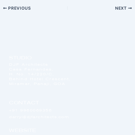
PREVIOUS
NEXT
STUDIO
DJF Architects
Casa Fernandes,
H. No. 14/220/C,
Behind Hotel Crescent,
Miramar, Panaji, GOA
CONTACT
+91 9960069356
darryl@djfarchitects.com
WEBSITE