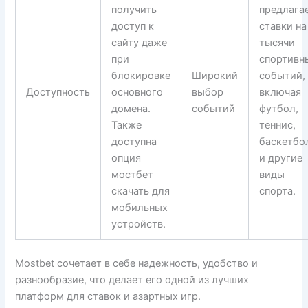
получить
предлага
доступ к
ставки на
сайту даже
тысячи
при
спортивн
блокировке
Широкий
событий,
Доступность
основного
выбор
включая
домена.
событий
футбол,
Также
теннис,
доступна
баскетбо
опция
и другие
мостбет
виды
скачать для
спорта.
мобильных
устройств.
Mostbet сочетает в себе надежность, удобство и
разнообразие, что делает его одной из лучших
платформ для ставок и азартных игр.