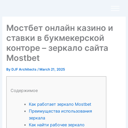
Skip
to
content
Мостбет онлайн казино и
ставки в букмекерской
конторе – зеркало сайта
Mostbet
By
DJF Architects
/
March 21, 2025
Содержимое
Как работает зеркало Mostbet
Преимущества использования
зеркала
Как найти рабочее зеркало