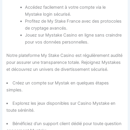
Accédez facilement à votre compte via le
Mystake login sécurisé.
Profitez de My Stake France avec des protocoles
de cryptage avancés.
Jouez sur Mystake Casino en ligne sans craindre
pour vos données personnelles.
Notre plateforme My Stake Casino est régulièrement audité
pour assurer une transparence totale. Rejoignez Mystakes
et découvrez un univers de divertissement sécurisé.
Créez un compte sur Mystak en quelques étapes
simples.
Explorez les jeux disponibles sur Casino Mystake en
toute sérénité.
Bénéficiez d’un support client dédié pour toute question