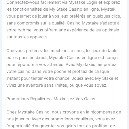
Connectez-vous facilement via Mystake Login et explorez
les fonctionnalités de My Stake Casino en ligne. Mystak
vous permet de jouer à vos jeux préférés en quelques clics,
sans compromis sur la qualité. Casino Mystake s’adapte à
votre rythme, vous offrant une expérience de jeu optimale
sur tous les appareils.
Que vous préfériez les machines à sous, les jeux de table
ou les paris en direct, Mystake Casino en ligne est conçu
pour répondre à vos attentes. Avec Mystakes, emportez
votre casino dans votre poche et profitez de chaque
instant pour tenter votre chance. Jouez avec My Stake et
vivez une aventure sans limites, où que vous soyez.
Promotions Régulières : Maximisez Vos Gains
Chez Mystake Casino, nous croyons en la récompense de
nos joueurs. Avec des promotions régulières, vous avez
l’opportunité d’augmenter vos gains tout en profitant de