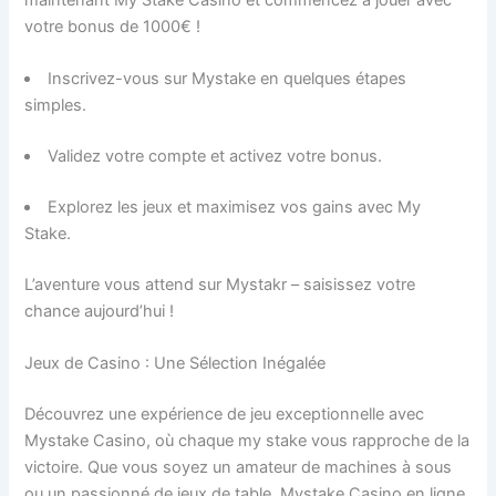
votre bonus de 1000€ !
Inscrivez-vous sur Mystake en quelques étapes
simples.
Validez votre compte et activez votre bonus.
Explorez les jeux et maximisez vos gains avec My
Stake.
L’aventure vous attend sur Mystakr – saisissez votre
chance aujourd’hui !
Jeux de Casino : Une Sélection Inégalée
Découvrez une expérience de jeu exceptionnelle avec
Mystake Casino, où chaque my stake vous rapproche de la
victoire. Que vous soyez un amateur de machines à sous
ou un passionné de jeux de table, Mystake Casino en ligne