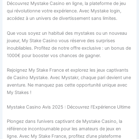
Découvrez Mystake Casino en ligne, la plateforme de jeu
qui révolutionne votre expérience. Avec Mystake login,
accédez à un univers de divertissement sans limites.
Que vous soyez un habitué des mystakes ou un nouveau
joueur, My Stake Casino vous réserve des surprises
inoubliables. Profitez de notre offre exclusive : un bonus de
1000€ pour booster vos chances de gagner.
Rejoignez My Stake France et explorez les jeux captivants
de Casino Mystake. Avec Mystakr, chaque pari devient une
aventure. Ne manquez pas cette opportunité unique avec
My Stakes !
Mystake Casino Avis 2025 : Découvrez l’Expérience Ultime
Plongez dans l’univers captivant de Mystake Casino, la
référence incontournable pour les amateurs de jeux en
ligne. Avec My Stake France, profitez d’une plateforme