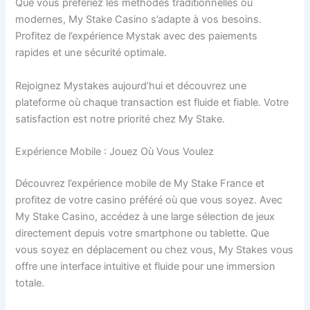
Que vous préfériez les méthodes traditionnelles ou
modernes, My Stake Casino s’adapte à vos besoins.
Profitez de l’expérience Mystak avec des paiements
rapides et une sécurité optimale.
Rejoignez Mystakes aujourd’hui et découvrez une
plateforme où chaque transaction est fluide et fiable. Votre
satisfaction est notre priorité chez My Stake.
Expérience Mobile : Jouez Où Vous Voulez
Découvrez l’expérience mobile de My Stake France et
profitez de votre casino préféré où que vous soyez. Avec
My Stake Casino, accédez à une large sélection de jeux
directement depuis votre smartphone ou tablette. Que
vous soyez en déplacement ou chez vous, My Stakes vous
offre une interface intuitive et fluide pour une immersion
totale.