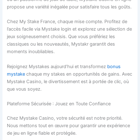
propose une variété inégalée pour satisfaire tous les goûts.
Chez My Stake France, chaque mise compte. Profitez de
l’accès facile via Mystake login et explorez une sélection de
jeux soigneusement choisis. Que vous préfériez les
classiques ou les nouveautés, Mystakr garantit des
moments inoubliables.
Rejoignez Mystakes aujourd’hui et transformez
bonus
mystake
chaque my stakes en opportunités de gains. Avec
Mystake Casino, le divertissement est à portée de clic, où
que vous soyez.
Plateforme Sécurisée : Jouez en Toute Confiance
Chez Mystake Casino, votre sécurité est notre priorité.
Nous mettons tout en œuvre pour garantir une expérience
de jeu en ligne fiable et protégée.