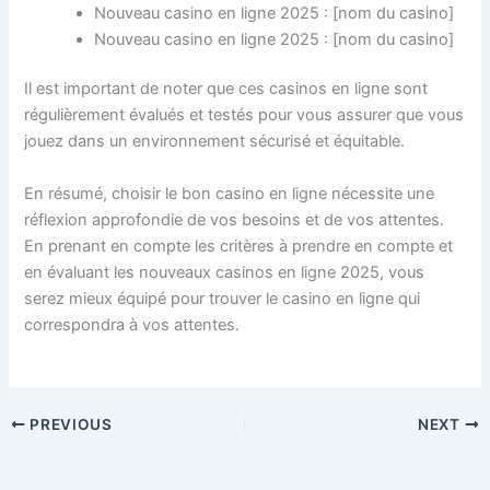
Nouveau casino en ligne 2025 : [nom du casino]
Nouveau casino en ligne 2025 : [nom du casino]
Il est important de noter que ces casinos en ligne sont
régulièrement évalués et testés pour vous assurer que vous
jouez dans un environnement sécurisé et équitable.
En résumé, choisir le bon casino en ligne nécessite une
réflexion approfondie de vos besoins et de vos attentes.
En prenant en compte les critères à prendre en compte et
en évaluant les nouveaux casinos en ligne 2025, vous
serez mieux équipé pour trouver le casino en ligne qui
correspondra à vos attentes.
PREVIOUS
NEXT