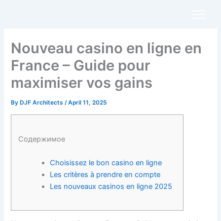
Skip
to
content
Nouveau casino en ligne en
France – Guide pour
maximiser vos gains
By
DJF Architects
/
April 11, 2025
Содержимое
Choisissez le bon casino en ligne
Les critères à prendre en compte
Les nouveaux casinos en ligne 2025