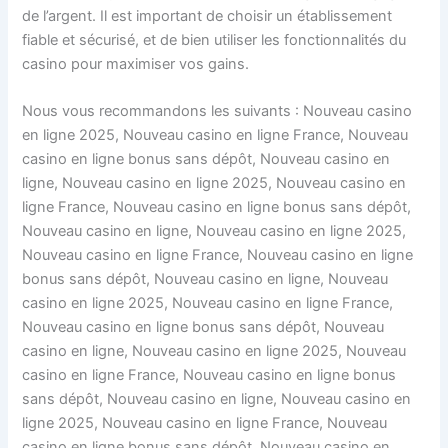
de l’argent. Il est important de choisir un établissement
fiable et sécurisé, et de bien utiliser les fonctionnalités du
casino pour maximiser vos gains.
Nous vous recommandons les suivants : Nouveau casino
en ligne 2025, Nouveau casino en ligne France, Nouveau
casino en ligne bonus sans dépôt, Nouveau casino en
ligne, Nouveau casino en ligne 2025, Nouveau casino en
ligne France, Nouveau casino en ligne bonus sans dépôt,
Nouveau casino en ligne, Nouveau casino en ligne 2025,
Nouveau casino en ligne France, Nouveau casino en ligne
bonus sans dépôt, Nouveau casino en ligne, Nouveau
casino en ligne 2025, Nouveau casino en ligne France,
Nouveau casino en ligne bonus sans dépôt, Nouveau
casino en ligne, Nouveau casino en ligne 2025, Nouveau
casino en ligne France, Nouveau casino en ligne bonus
sans dépôt, Nouveau casino en ligne, Nouveau casino en
ligne 2025, Nouveau casino en ligne France, Nouveau
casino en ligne bonus sans dépôt, Nouveau casino en