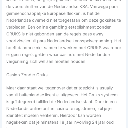
de voorschriften van de Nederlandse KSA. Vanwege para
gemeenschappelijke Europese flecken, is het de
Nederlandse overheid niet toegestaan om deze goksites te
verbieden. Een online gambling establishment zonder
CRUKS is niet gebonden aan de regels pass away
voortvloeien uit para Nederlandse kansspelvergunning. Het
hoeft daarmee niet samen te werken met CRUKS waardoor
er geen regels gelden waar casino’s met Nederlandse
vergunning zich wel aan moeten houden.
Casino Zonder Cruks
Maar daar staat wel tegenover dat er toezicht is usually
vanuit buitenlandse licentie-uitgevers. Het Cruks systeem
is geïntegreerd fulfilled de Nederlandse staat. Door in een
Nederlands online online casino te registreren, zul je je
identiteit moeten verifiëren. Hierdoor kan worden
nagekeken dat je minstens 18 jaar involving 24 jaar oud