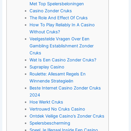
Met Top Spelersbeloningen
Casino Zonder Cruks
The Role And Effect Of Cruks
How To Play Reliably In A Casino
Without Cruks?
Veelgestelde Vragen Over Een
Gambling Establishment Zonder
Cruks
Wat Is Een Casino Zonder Cruks?
Supraplay Casino
Roulette: Allesamt Regels En
Winnende Strategieën
Beste Internet Casino Zonder Cruks
2024
Hoe Werkt Cruks
Vertrouwd No Cruks Casino
Ontdek Veilige Casino’s Zonder Cruks
Spelersbescherming
Speel Je Illegaal Inside Een Casino