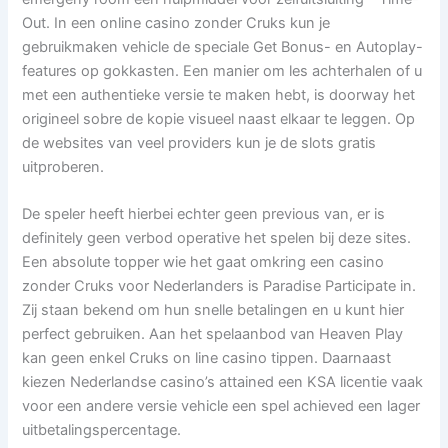
Out. In een online casino zonder Cruks kun je
gebruikmaken vehicle de speciale Get Bonus- en Autoplay-
features op gokkasten. Een manier om les achterhalen of u
met een authentieke versie te maken hebt, is doorway het
origineel sobre de kopie visueel naast elkaar te leggen. Op
de websites van veel providers kun je de slots gratis
uitproberen.
De speler heeft hierbei echter geen previous van, er is
definitely geen verbod operative het spelen bij deze sites.
Een absolute topper wie het gaat omkring een casino
zonder Cruks voor Nederlanders is Paradise Participate in.
Zij staan bekend om hun snelle betalingen en u kunt hier
perfect gebruiken. Aan het spelaanbod van Heaven Play
kan geen enkel Cruks on line casino tippen. Daarnaast
kiezen Nederlandse casino’s attained een KSA licentie vaak
voor een andere versie vehicle een spel achieved een lager
uitbetalingspercentage.