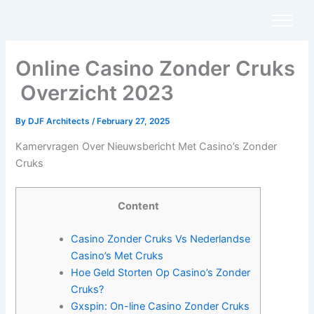
Skip
to
content
Online Casino Zonder Cruks
️ Overzicht 2023
By
DJF Architects
/
February 27, 2025
Kamervragen Over Nieuwsbericht Met Casino’s Zonder
Cruks
Content
Casino Zonder Cruks Vs Nederlandse
Casino’s Met Cruks
Hoe Geld Storten Op Casino’s Zonder
Cruks?
Gxspin: On-line Casino Zonder Cruks