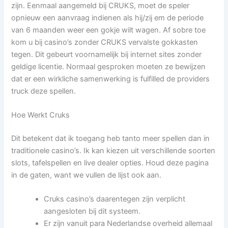
zijn. Eenmaal aangemeld bij CRUKS, moet de speler
opnieuw een aanvraag indienen als hij/zij em de periode
van 6 maanden weer een gokje wilt wagen. Af sobre toe
kom u bij casino’s zonder CRUKS vervalste gokkasten
tegen. Dit gebeurt voornamelijk bij internet sites zonder
geldige licentie. Normaal gesproken moeten ze bewijzen
dat er een wirkliche samenwerking is fulfilled de providers
truck deze spellen.
Hoe Werkt Cruks
Dit betekent dat ik toegang heb tanto meer spellen dan in
traditionele casino’s. Ik kan kiezen uit verschillende soorten
slots, tafelspellen en live dealer opties. Houd deze pagina
in de gaten, want we vullen de lijst ook aan.
Cruks casino’s daarentegen zijn verplicht
aangesloten bij dit systeem.
Er zijn vanuit para Nederlandse overheid allemaal