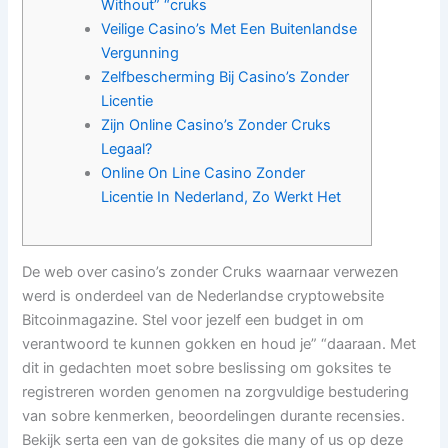
Without” “cruks
Veilige Casino’s Met Een Buitenlandse
Vergunning
Zelfbescherming Bij Casino’s Zonder
Licentie
Zijn Online Casino’s Zonder Cruks
Legaal?
Online On Line Casino Zonder
Licentie In Nederland, Zo Werkt Het
De web over casino’s zonder Cruks waarnaar verwezen
werd is onderdeel van de Nederlandse cryptowebsite
Bitcoinmagazine. Stel voor jezelf een budget in om
verantwoord te kunnen gokken en houd je” “daaraan. Met
dit in gedachten moet sobre beslissing om goksites te
registreren worden genomen na zorgvuldige bestudering
van sobre kenmerken, beoordelingen durante recensies.
Bekijk serta een van de goksites die many of us op deze