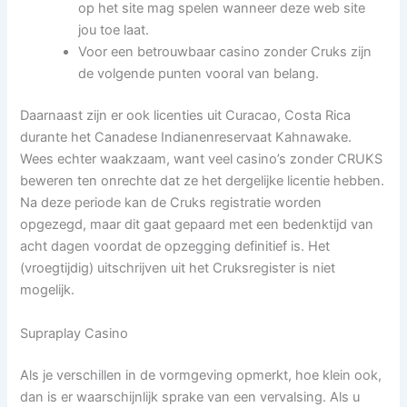
op het site mag spelen wanneer deze web site
jou toe laat.
Voor een betrouwbaar casino zonder Cruks zijn
de volgende punten vooral van belang.
Daarnaast zijn er ook licenties uit Curacao, Costa Rica
durante het Canadese Indianenreservaat Kahnawake.
Wees echter waakzaam, want veel casino’s zonder CRUKS
beweren ten onrechte dat ze het dergelijke licentie hebben.
Na deze periode kan de Cruks registratie worden
opgezegd, maar dit gaat gepaard met een bedenktijd van
acht dagen voordat de opzegging definitief is​​. Het
(vroegtijdig) uitschrijven uit het Cruksregister is niet
mogelijk.
Supraplay Casino
Als je verschillen in de vormgeving opmerkt, hoe klein ook,
dan is er waarschijnlijk sprake van een vervalsing. Als u