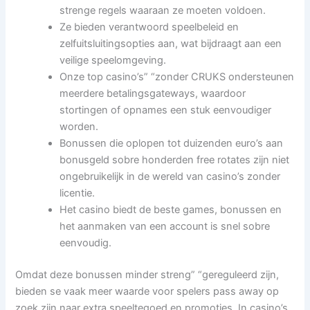
strenge regels waaraan ze moeten voldoen.
Ze bieden verantwoord speelbeleid en
zelfuitsluitingsopties aan, wat bijdraagt aan een
veilige speelomgeving.
Onze top casino’s” “zonder CRUKS ondersteunen
meerdere betalingsgateways, waardoor
stortingen of opnames een stuk eenvoudiger
worden.
Bonussen die oplopen tot duizenden euro’s aan
bonusgeld sobre honderden free rotates zijn niet
ongebruikelijk in de wereld van casino’s zonder
licentie.
Het casino biedt de beste games, bonussen en
het aanmaken van een account is snel sobre
eenvoudig.
Omdat deze bonussen minder streng” “gereguleerd zijn,
bieden se vaak meer waarde voor spelers pass away op
zoek zijn naar extra speeltegoed en promoties. In casino’s