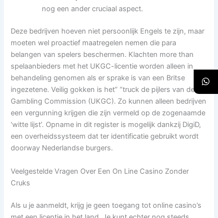
nog een ander cruciaal aspect.
Deze bedrijven hoeven niet persoonlijk Engels te zijn, maar
moeten wel proactief maatregelen nemen die para
belangen van spelers beschermen. Klachten more than
spelaanbieders met het UKGC-licentie worden alleen in
behandeling genomen als er sprake is van een Britse
ingezetene. Veilig gokken is het” “truck de pijlers van de UK
Gambling Commission (UKGC). Zo kunnen alleen bedrijven
een vergunning krijgen die zijn vermeld op de zogenaamde
‘witte lijst’. Opname in dit register is mogelijk dankzij DigiD,
een overheidssysteem dat ter identificatie gebruikt wordt
doorway Nederlandse burgers.
Veelgestelde Vragen Over Een On Line Casino Zonder
Cruks
Als u je aanmeldt, krijg je geen toegang tot online casino’s
met een licentie in het land. Je kunt echter nog steeds