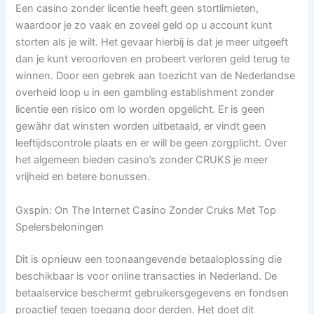
Een casino zonder licentie heeft geen stortlimieten,
waardoor je zo vaak en zoveel geld op u account kunt
storten als je wilt. Het gevaar hierbij is dat je meer uitgeeft
dan je kunt veroorloven en probeert verloren geld terug te
winnen. Door een gebrek aan toezicht van de Nederlandse
overheid loop u in een gambling establishment zonder
licentie een risico om lo worden opgelicht. Er is geen
gewähr dat winsten worden uitbetaald, er vindt geen
leeftijdscontrole plaats en er will be geen zorgplicht. Over
het algemeen bieden casino’s zonder CRUKS je meer
vrijheid en betere bonussen.
Gxspin: On The Internet Casino Zonder Cruks Met Top
Spelersbeloningen
Dit is opnieuw een toonaangevende betaaloplossing die
beschikbaar is voor online transacties in Nederland. De
betaalservice beschermt gebruikersgegevens en fondsen
proactief tegen toegang door derden. Het doet dit