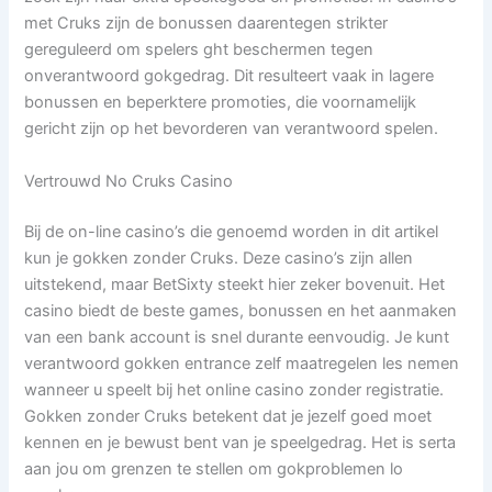
met Cruks zijn de bonussen daarentegen strikter
gereguleerd om spelers ght beschermen tegen
onverantwoord gokgedrag. Dit resulteert vaak in lagere
bonussen en beperktere promoties, die voornamelijk
gericht zijn op het bevorderen van verantwoord spelen.
Vertrouwd No Cruks Casino
Bij de on-line casino’s die genoemd worden in dit artikel
kun je gokken zonder Cruks. Deze casino’s zijn allen
uitstekend, maar BetSixty steekt hier zeker bovenuit. Het
casino biedt de beste games, bonussen en het aanmaken
van een bank account is snel durante eenvoudig. Je kunt
verantwoord gokken entrance zelf maatregelen les nemen
wanneer u speelt bij het online casino zonder registratie.
Gokken zonder Cruks betekent dat je jezelf goed moet
kennen en je bewust bent van je speelgedrag. Het is serta
aan jou om grenzen te stellen om gokproblemen lo