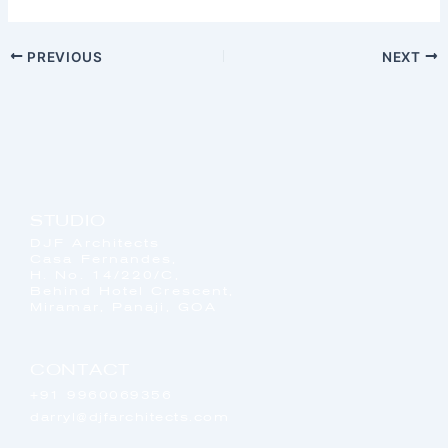
PREVIOUS
NEXT
STUDIO
DJF Architects
Casa Fernandes,
H. No. 14/220/C,
Behind Hotel Crescent,
Miramar, Panaji, GOA
CONTACT
+91 9960069356
darryl@djfarchitects.com