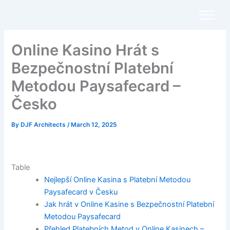
Skip
to
content
Online Kasino Hrát s
Bezpečnostní Platební
Metodou Paysafecard –
Česko
By
DJF Architects
/
March 12, 2025
Table
Nejlepší Online Kasina s Platební Metodou
Paysafecard v Česku
Jak hrát v Online Kasine s Bezpečnostní Platební
Metodou Paysafecard
Přehled Platebních Metod v Online Kasinech –