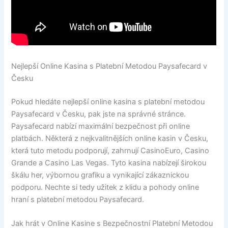
Nejlepší Online Kasina s Platební Metodou Paysafecard v
Česku
Pokud hledáte nejlepší online kasina s platební metodou
Paysafecard v Česku, pak jste na správné stránce.
Paysafecard nabízí maximální bezpečnost při online
platbách. Některá z nejkvalitnějších online kasin v Česku,
která tuto metodu podporují, zahrnují CasinoEuro, Casino
Grande a Casino Las Vegas. Tyto kasina nabízejí širokou
škálu her, výbornou grafiku a vynikající zákaznickou
podporu. Nechte si tedy užitek z klidu a pohody online
hraní s platební metodou Paysafecard.
Jak hrát v Online Kasine s Bezpečnostní Platební Metodou