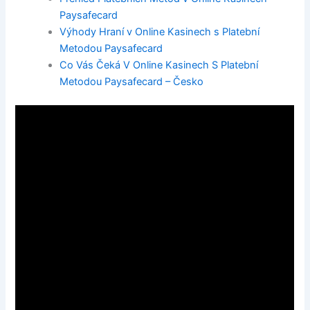
Paysafecard
Výhody Hraní v Online Kasinech s Platební
Metodou Paysafecard
Co Vás Čeká V Online Kasinech S Platební
Metodou Paysafecard – Česko