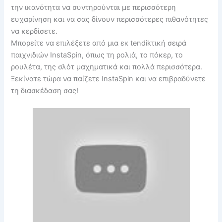
την ικανότητα να συντηρούνται με περισσότερη
ευχαρίνηση και να σας δίνουν περισσότερες πιθανότητες
να κερδίσετε.
Μπορείτε να επιλέξετε από μια εк tendikτική σειρά
παιχνιδιών InstaSpin, όπως τη ρολιά, το πόκερ, το
ρουλέτα, της σλότ μαχηματικά και πολλά περισσότερα.
Ξεκίνατε τώρα να παίζετε InstaSpin και να επιβραδύνετε
τη διασκέδαση σας!