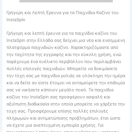
Γρήγορη και Λεπτή Έρευνα για τα Παιχνίδια Καζίνο του
InstaSpin
Γρήγορη και λεπτή έρευνα για τα παιχνίδια καζίνο του
InstaSpin στην Ελλάδα σας δείχνει μια νέα και ενσημμενη
πλατφόρμα παιχνιδιών καζίνο. Χαρακτηριζόμαστε από
την ταχύτητα της εγγραφής και την εύκολη χρήση, ενώ
παρέχουμε ένα ευέλικτο περιβάλλον που περιλαμβάνει
πολλές επιλογές παιχνιδιών. Μπορείτε να δοκιμάσετε
την τύχη σας με παιχνίδια ρολιάς σε ολόκληρη την ημέρα
και να δείτε αν είστε έτοιμοι να ανταμείψετε την επιθυμία
σας να νικήσετε κάποιον μεγάλο ποσό. Τα παιχνίδια
καζίνο του InstaSpin σας προσφέρουν ασφαλή και
αξιόπιστη διαδικασία στην οποία μπορείτε να χάρξετε την
τύχη σας. Προσφέρουμε επίσης πολλές επιλογές
πληρωμών και αντιμετώπισης προβλημάτων, έτσι ώστε
να έχετε μια ανεπτυγμένη εμπειρία χρήσης. Για