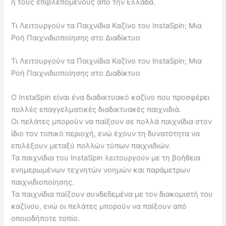
ή τους επιβλεπόμενους από την Ελλάδα.
Τι Λειτουργούν τα Παιχνίδια Καζίνο του InstaSpin; Μια
Ροή Παιχνιδιοποίησης στο Διαδίκτυο
Τι Λειτουργούν τα Παιχνίδια Καζίνο του InstaSpin; Μια
Ροή Παιχνιδιοποίησης στο Διαδίκτυο
Ο InstaSpin είναι ένα διαδικτυακό καζίνο που προσφέρει
πολλές επαγγελματικές διαδικτυακές παιχνιδιά.
Οι πελάτες μπορούν να παίξουν σε πολλά παιχνίδια στον
ίδιο τον τοπικό περιοχή, ενώ έχουν τη δυνατότητα να
επιλέξουν μεταξύ πολλών τύπων παιχνιδιών.
Τα παιχνίδια του InstaSpin λειτουργούν με τη βοήθεια
ενημερωμένων τεχνητών νοημών και παράμετρων
παιχνιδιοποίησης.
Τα παιχνίδια παίζουν συνδεδεμένα με τον διακομιστή του
καζίνου, ενώ οι πελάτες μπορούν να παίξουν από
οποιοδήποτε τοπίο.