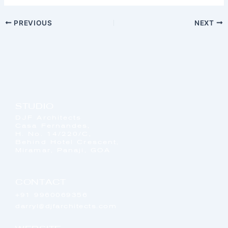
PREVIOUS
NEXT
STUDIO
DJF Architects
Casa Fernandes,
H. No. 14/220/C,
Behind Hotel Crescent,
Miramar, Panaji, GOA
CONTACT
+91 9960069356
darryl@djfarchitects.com