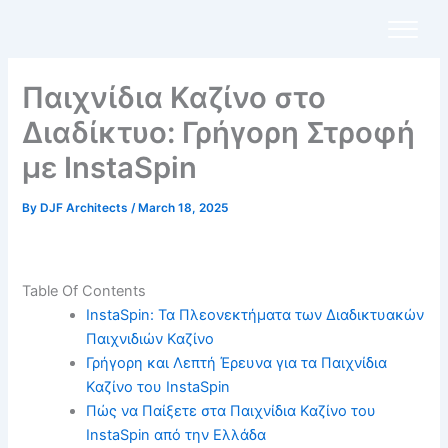
Skip
to
content
Παιχνίδια Καζίνο στο
Διαδίκτυο: Γρήγορη Στροφή
με InstaSpin
By
DJF Architects
/
March 18, 2025
Table Of Contents
InstaSpin: Τα Πλεονεκτήματα των Διαδικτυακών
Παιχνιδιών Καζίνο
Γρήγορη και Λεπτή Έρευνα για τα Παιχνίδια
Καζίνο του InstaSpin
Πώς να Παίξετε στα Παιχνίδια Καζίνο του
InstaSpin από την Ελλάδα