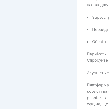
насолоджу
Зареєстр
Перейдіт
Оберіть 
ПариМатч – 
Спробуйте 
Зручність т
Платформа 
користувач
розділи та
секунд, що