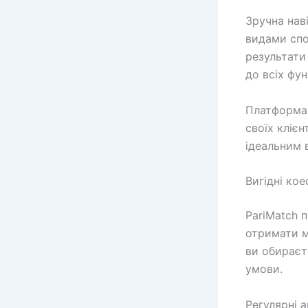
Зручна нав
видами спо
результати
до всіх фу
Платформа 
своїх клієн
ідеальним 
Вигідні кое
PariMatch п
отримати м
ви обираєт
умови.
Регулярні 