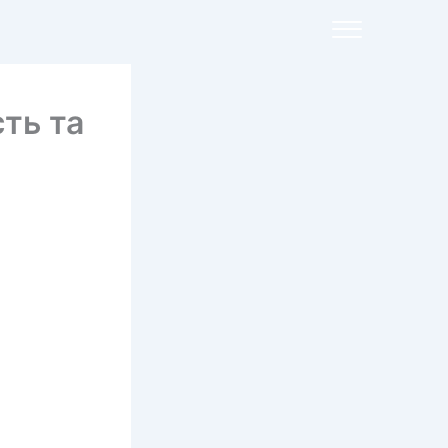
сть та