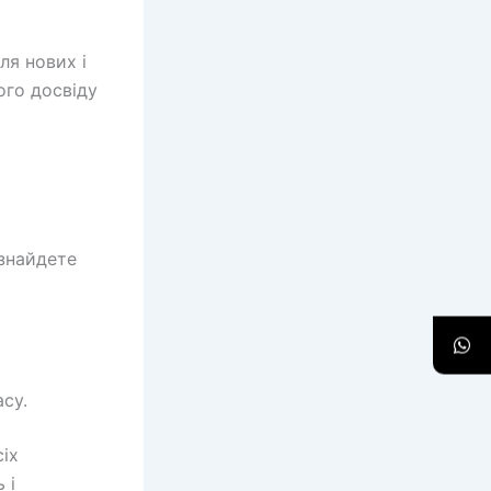
ля нових і
ого досвіду
 знайдете
су.
іх
 і