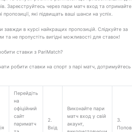
ів. Зареєструйтесь через пари матч вход та отримайте
 пропозиції, які підвищать ваші шанси на успіх.
ви завжди в курсі найкращих пропозицій. Слідкуйте за
и та не пропустіть вигідні можливості для ставок!
робити ставки з PariMatch?
ати робити ставки на спорт з парі матч, дотримуйтесь
Перейдіть
на
офіційний
Виконайте пари
сайт
матч вход у свій
2.
3.
париматч
акаунт,
ія
Вхід
Попов
та
використовуючи