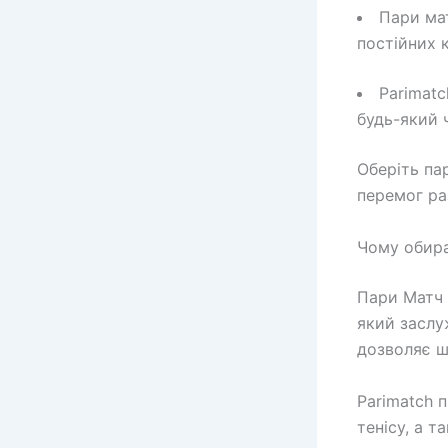
Пари мат
постійних к
Parimatc
будь-який 
Оберіть па
перемог ра
Чому обира
Пари Матч 
який заслу
дозволяє ш
Parimatch 
тенісу, а т