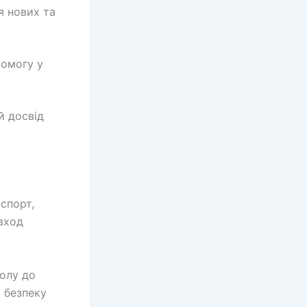
я нових та
помогу у
й досвід
спорт,
вход
болу до
є безпеку