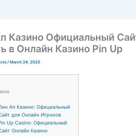
п Казино Официальный Сай
ь в Онлайн Казино Pin Up
ects
/
March 24, 2025
мое
Пин Ап Казино: Официальный
Сайт для Онлайн Игроков
Pin Up Casino: Официальный
Сайт Онлайн Казино