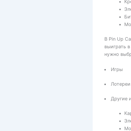
Кр
Эл
Би
Мо
В Pin Up C
выиграть в
нужно выбр
Игры
Лотереи
Другие 
Ка
Эл
Мо