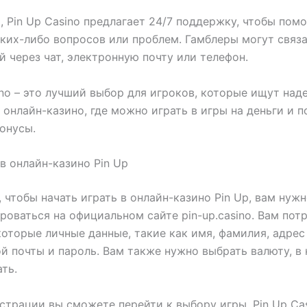
, Pin Up Casino предлагает 24/7 поддержку, чтобы пом
аких-либо вопросов или проблем. Гамблеры могут связа
 через чат, электронную почту или телефон.
ino – это лучший выбор для игроков, которые ищут над
 онлайн-казино, где можно играть в игры на деньги и п
онусы.
 в онлайн-казино Pin Up
, чтобы начать играть в онлайн-казино Pin Up, вам нуж
роваться на официальном сайте pin-up.casino. Вам пот
которые личные данные, такие как имя, фамилия, адрес
й почты и пароль. Вам также нужно выбрать валюту, в
ать.
страции вы сможете перейти к выбору игры. Pin Up Ca