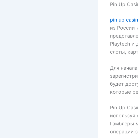
Pin Up Cas
pin up casi
из России и
представле
Playtech и
слоты, кар
Для начала
зарегистри
будет дост
которые ре
Pin Up Cas
используя 
Гамблеры м
операции 