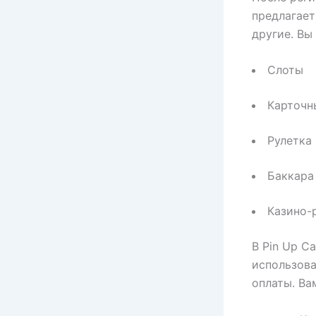
предлагает
другие. Вы
Слоты
Карточн
Рулетка
Баккара
Казино-
В Pin Up C
использова
оплаты. Ва