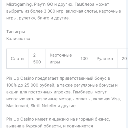
Microgaming, Play’n GO и других. Гамблера может
выбрать из более 3 000 игр, включая слоты, карточные
игры, рулетку, бинго и другие.
Тип игры
Количество
2
Карточные
Слоты
100
Рулетка
20
500
игры
Pin Up Casino предлагает приветственный бонус в
100% до 25 000 рублей, а также регулярные бонусы и
акции для постоянных игроков. Гамблеры могут
использовать различные методы оплаты, включая Visa,
Mastercard, Skrill, Neteller и другие.
Pin Up Casino имеет лицензию на игорный бизнес,
выдана в Курской области, и подчиняется