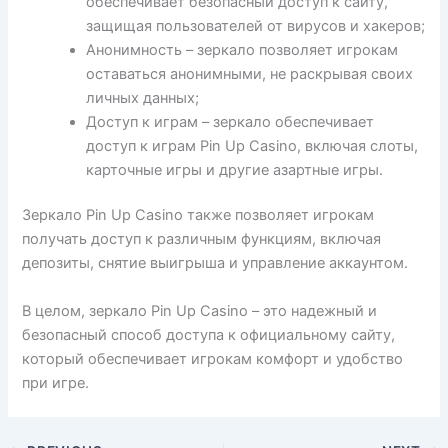
обеспечивает безопасный доступ к сайту,
защищая пользователей от вирусов и хакеров;
Анонимность – зеркало позволяет игрокам
оставаться анонимными, не раскрывая своих
личных данных;
Доступ к играм – зеркало обеспечивает
доступ к играм Pin Up Casino, включая слоты,
карточные игры и другие азартные игры.
Зеркало Pin Up Casino также позволяет игрокам
получать доступ к различным функциям, включая
депозиты, снятие выигрыша и управление аккаунтом.
В целом, зеркало Pin Up Casino – это надежный и
безопасный способ доступа к официальному сайту,
который обеспечивает игрокам комфорт и удобство
при игре.