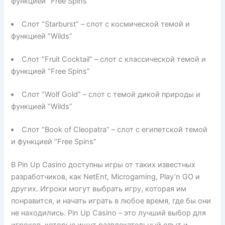
функцией “Free Spins”
Слот “Starburst” – слот с космической темой и
функцией “Wilds”
Слот “Fruit Cocktail” – слот с классической темой и
функцией “Free Spins”
Слот “Wolf Gold” – слот с темой дикой природы и
функцией “Wilds”
Слот “Book of Cleopatra” – слот с египетской темой
и функцией “Free Spins”
В Pin Up Casino доступны игры от таких известных
разработчиков, как NetEnt, Microgaming, Play’n GO и
других. Игроки могут выбрать игру, которая им
понравится, и начать играть в любое время, где бы они
не находились. Pin Up Casino – это лучший выбор для
игроков, которые ищут развлекательный опыт и