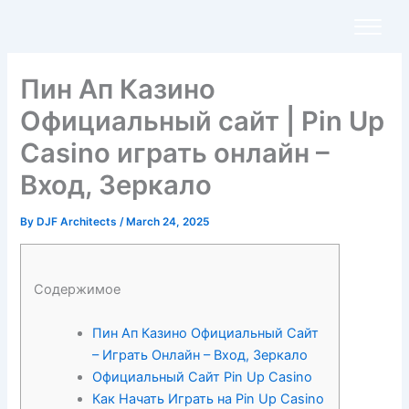
Skip
to
content
Пин Ап Казино
Официальный сайт | Pin Up
Casino играть онлайн –
Вход, Зеркало
By
DJF Architects
/
March 24, 2025
Содержимое
Пин Ап Казино Официальный Сайт
– Играть Онлайн – Вход, Зеркало
Официальный Сайт Pin Up Casino
Как Начать Играть на Pin Up Casino