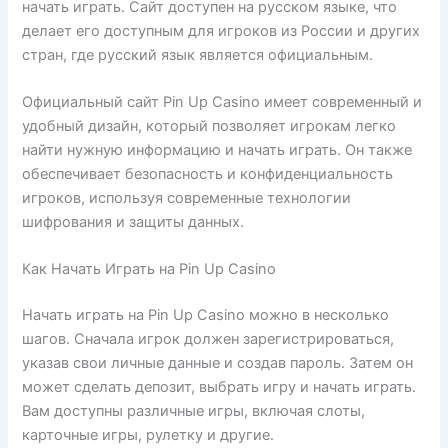
начать играть. Сайт доступен на русском языке, что
делает его доступным для игроков из России и других
стран, где русский язык является официальным.
Официальный сайт Pin Up Casino имеет современный и
удобный дизайн, который позволяет игрокам легко
найти нужную информацию и начать играть. Он также
обеспечивает безопасность и конфиденциальность
игроков, используя современные технологии
шифрования и защиты данных.
Как Начать Играть на Pin Up Casino
Начать играть на Pin Up Casino можно в несколько
шагов. Сначала игрок должен зарегистрироваться,
указав свои личные данные и создав пароль. Затем он
может сделать депозит, выбрать игру и начать играть.
Вам доступны различные игры, включая слоты,
карточные игры, рулетку и другие.