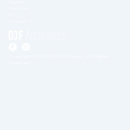
Studio
Services
Art
Contact Us
Copyright 2024 ©DJFArchitects | All Rights
Reserved