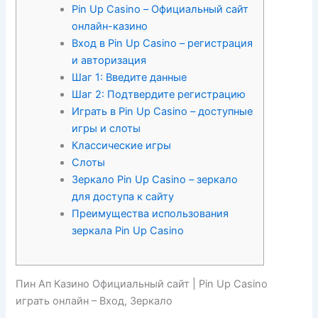
Pin Up Casino – Официальный сайт
онлайн-казино
Вход в Pin Up Casino – регистрация
и авторизация
Шаг 1: Введите данные
Шаг 2: Подтвердите регистрацию
Играть в Pin Up Casino – доступные
игры и слоты
Классические игры
Слоты
Зеркало Pin Up Casino – зеркало
для доступа к сайту
Преимущества использования
зеркала Pin Up Casino
Пин Ап Казино Официальный сайт | Pin Up Casino
играть онлайн – Вход, Зеркало