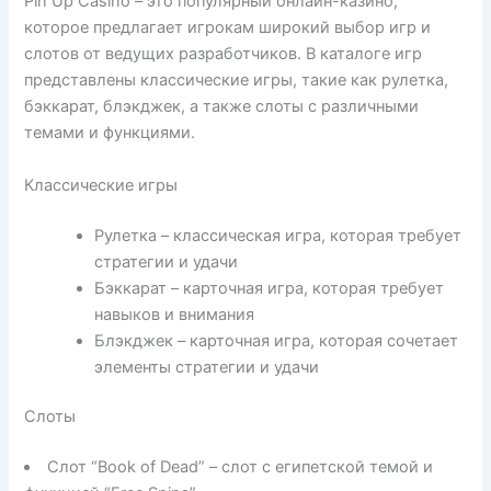
Pin Up Casino – это популярный онлайн-казино,
которое предлагает игрокам широкий выбор игр и
слотов от ведущих разработчиков. В каталоге игр
представлены классические игры, такие как рулетка,
бэккарат, блэкджек, а также слоты с различными
темами и функциями.
Классические игры
Рулетка – классическая игра, которая требует
стратегии и удачи
Бэккарат – карточная игра, которая требует
навыков и внимания
Блэкджек – карточная игра, которая сочетает
элементы стратегии и удачи
Слоты
Слот “Book of Dead” – слот с египетской темой и