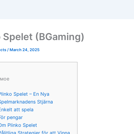
o Spelet (BGaming)
ects
/
March 24, 2025
мое
Plinko Spelet – En Nya
Spelmarknadens Stjärna
Enkelt att spela
För pengar
Om Plinko Spelet
Pålitliga Strategier för att Vinna