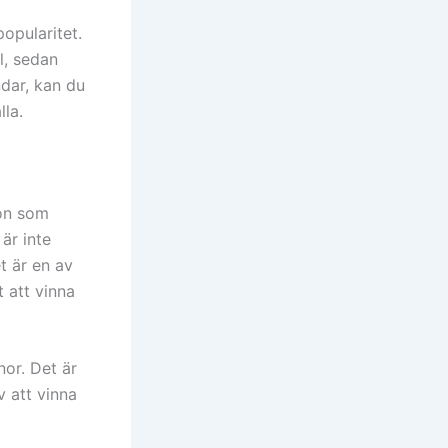
popularitet.
l, sedan
ndar, kan du
lla.
non som
är inte
t är en av
t att vinna
or. Det är
v att vinna