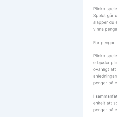
Plinko spele
Spelet går u
släpper du e
vinna pengar
För pengar
Plinko spel
erbjuder pli
ovanligt att
anledningarn
pengar på et
I sammanfat
enkelt att s
pengar på et