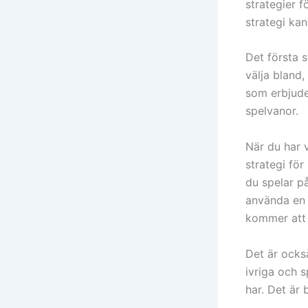
strategier f
strategi kan
Det första s
välja bland,
som erbjuder
spelvanor.
När du har v
strategi för
du spelar på
använda en 
kommer att
Det är också
ivriga och s
har. Det är 