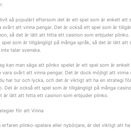
r.
livit så populärt eftersom det är ett spel som är enkelt att
 svårt att vinna pengar. Det är också ett spel som är tillgä
on, så det är lätt att hitta ett casinon som erbjuder plink
t spel som är tillgängligt på många språk, så det är lätt att 
inte talar svenska.
g kan man säga att plinko spelet är ett spel som är enkelt 
vara svårt att vinna pengar. Det är dock möjligt att vinna 
 har tur och lycka, och det är viktigt att ha en strategi fö
o. Det är också ett spel som är tillgängligt på många casin
t är lätt att hitta ett casinon som erbjuder plinko.
rategier för att Vinna
erfaren plinko-spelare eller nybörjare, är det viktigt att ha 