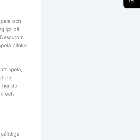
 spela och
ngligt på
o. Dessutom
spela plinko
att spela,
stora
r hur du
on och
pålitliga