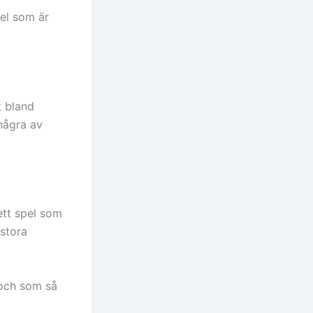
pel som är
t bland
några av
ett spel som
stora
 och som så