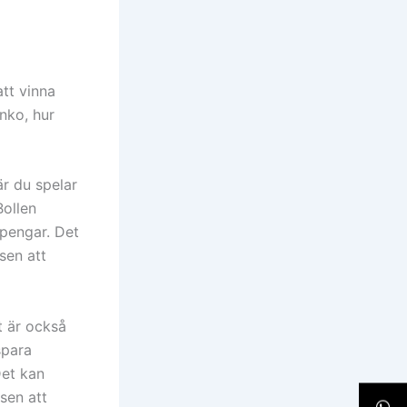
att vinna
nko, hur
är du spelar
Bollen
 pengar. Det
sen att
t är också
spara
Det kan
nsen att