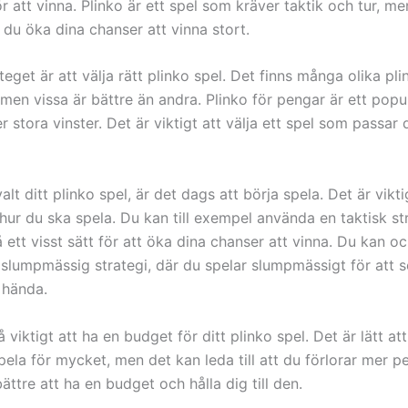
ör att vinna. Plinko är ett spel som kräver taktik och tur, m
 du öka dina chanser att vinna stort.
teget är att välja rätt plinko spel. Det finns många olika pli
 men vissa är bättre än andra. Plinko för pengar är ett popu
 stora vinster. Det är viktigt att välja ett spel som passar 
alt ditt plinko spel, är det dags att börja spela. Det är vikti
 hur du ska spela. Du kan till exempel använda en taktisk st
 ett visst sätt för att öka dina chanser att vinna. Du kan o
slumpmässig strategi, där du spelar slumpmässigt för att 
 hända.
 viktigt att ha en budget för ditt plinko spel. Det är lätt att 
pela för mycket, men det kan leda till att du förlorar mer 
bättre att ha en budget och hålla dig till den.