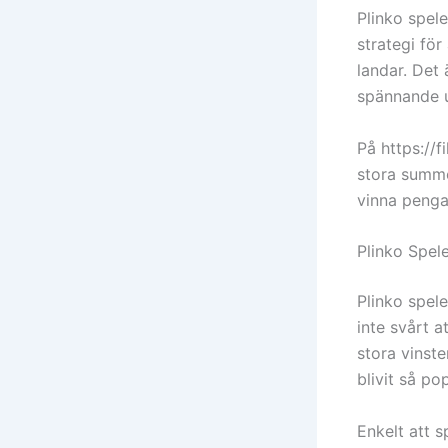
Plinko spel
strategi för
landar. Det
spännande up
På https://f
stora summor
vinna penga
Plinko Spel
Plinko spele
inte svårt a
stora vinste
blivit så p
Enkelt att s