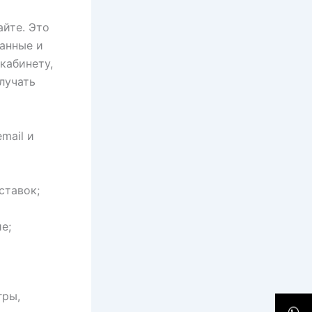
айте. Это
данные и
кабинету,
лучать
mail и
ставок;
е;
гры,