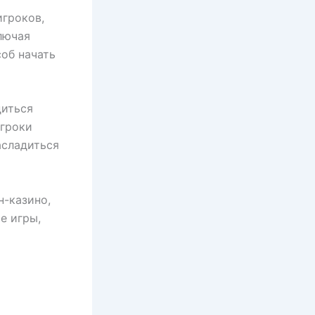
игроков,
лючая
соб начать
диться
игроки
асладиться
н-казино,
е игры,