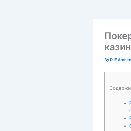
Skip
to
content
Поке
кази
By
DJF Archit
Содержи