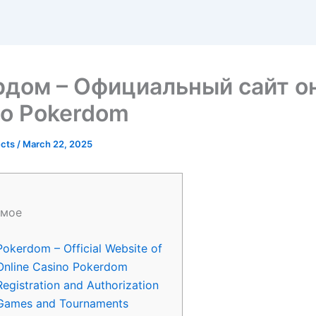
рдом – Официальный сайт о
но Pokerdom
ects
/
March 22, 2025
мое
Pokerdom – Official Website of
Online Casino Pokerdom
Registration and Authorization
Games and Tournaments